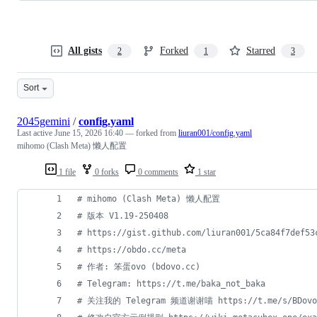
All gists
Forked
Starred
2
1
3
Sort
2045gemini
/
config.yaml
Last active
June 15, 2026 16:40
— forked from
liuran001/config.yaml
mihomo (Clash Meta) 懒人配置
1 file
0 forks
0 comments
1 star
#
 mihomo (Clash Meta) 懒人配置
#
 版本 V1.19-250408
#
 https://gist.github.com/liuran001/5ca84f7def53
#
 https://obdo.cc/meta
#
 作者: 笨蛋ovo (bdovo.cc)
#
 Telegram: https://t.me/baka_not_baka
#
 关注我的 Telegram 频道谢谢喵 https://t.me/s/BDovo