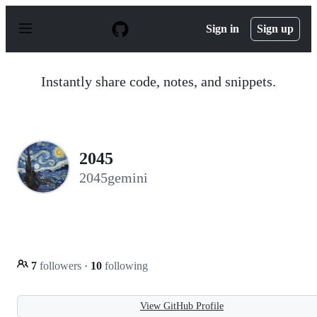
S
k
Sign in
Sign up
i
p
t
o
Instantly share code, notes, and snippets.
c
o
n
t
e
n
2045
t
2045gemini
7
followers
·
10
following
View GitHub Profile