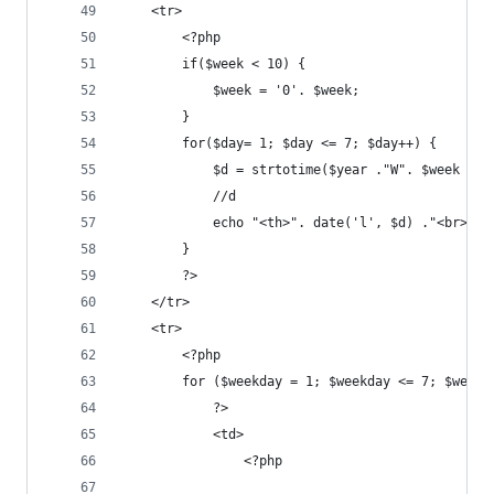
    <tr>
        <?php
        if($week < 10) {
            $week = '0'. $week;
        }
        for($day= 1; $day <= 7; $day++) {
            $d = strtotime($year ."W". $week . $
            //d
            echo "<th>". date('l', $d) ."<br>". 
        }
        ?>
    </tr>
    <tr>
        <?php
        for ($weekday = 1; $weekday <= 7; $weekd
            ?>
            <td>
                <?php