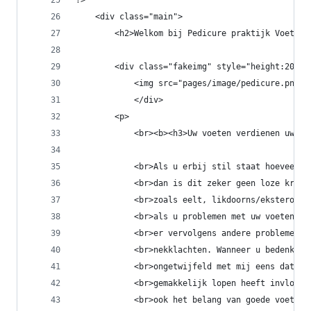
?>
    <div class="main">
        <h2>Welkom bij Pedicure praktijk Voeten 
        <div class="fakeimg" style="height:200px
            <img src="pages/image/pedicure.png" 
            </div>
        <p>
            <br><b><h3>Uw voeten verdienen uw aa
            <br>Als u erbij stil staat hoeveel k
            <br>dan is dit zeker geen loze kreet
            <br>zoals eelt, likdoorns/eksteroog,
            <br>als u problemen met uw voeten he
            <br>er vervolgens andere problemen k
            <br>nekklachten. Wanneer u bedenkt h
            <br>ongetwijfeld met mij eens dat wa
            <br>gemakkelijk lopen heeft invloed 
            <br>ook het belang van goede voetver