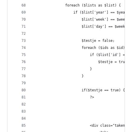
                foreach ($lists as $list) {
                    if ($list['year'] == $year &
                        $list['week'] == $week &
                        $list['day'] == $weekday
                        $testje = false;
                        foreach ($ids as $id) {
                            if ($list['id'] == $
                                $testje = true;
                            }
                        }
                        if($testje == true) {
                            ?>
                            <div class="taken">