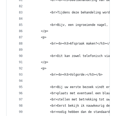
            <br><b><h3>Deelbehandeling van de vo
            <br>Tijdens deze behandeling wordt n
            <br>Bijv, een ingroeiende nagel, 1 e
       </p>
       <p>
            <br><b><h3>Afspraak maken?</h3></b>
            <br>Dit kan zowel telefonisch via 06
       </p>
       <p>
            <br><b><h3>Volgorde:</h3></b>
            <br>Bij uw eerste bezoek vindt er vo
            <br>plaats met eventueel een blauwaf
            <br>stellen met betrekking tot uw ge
            <br>Eerst bekijk ik nauwkeurig de hu
            <br>nodig hebben dan de standaard ba