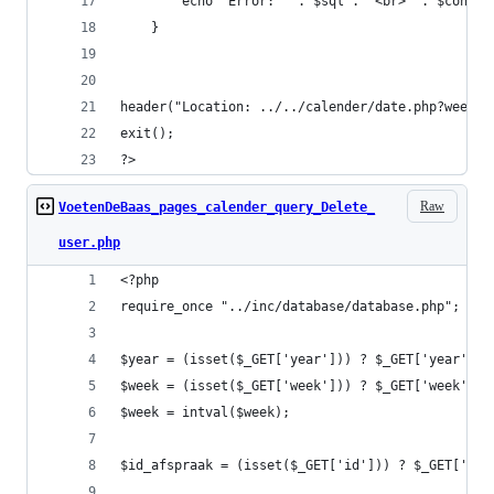
        echo "Error: " . $sql . "<br>" . $conn->
    }
header("Location: ../../calender/date.php?week=$
exit();
?>
Raw
VoetenDeBaas_pages_calender_query_Delete_
user.php
<?php
require_once "../inc/database/database.php";
$year = (isset($_GET['year'])) ? $_GET['year'] :
$week = (isset($_GET['week'])) ? $_GET['week'] :
$week = intval($week);
$id_afspraak = (isset($_GET['id'])) ? $_GET['id'