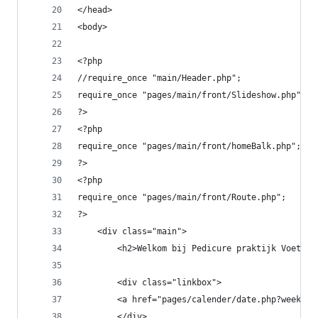
</head>
<body>
<?php
//require_once "main/Header.php";
require_once "pages/main/front/Slideshow.php";
?>
<?php
require_once "pages/main/front/homeBalk.php";
?>
<?php
require_once "pages/main/front/Route.php";
?>
    <div class="main">
        <h2>Welkom bij Pedicure praktijk Voeten 
        <div class="linkbox">
        <a href="pages/calender/date.php?week=<?
        </div>