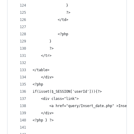
                }
                ?>
            </td>
            <?php
        }
        ?>
    </tr>
</table>
    </div>
<?php
if(isset($_SESSION['userId'])){?>
    <div class="link">
        <a href="query/Insert_date.php" >Insert<
    </div>
<?php } ?>