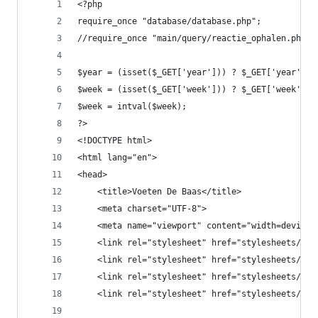
<?php
require_once "database/database.php";
//require_once "main/query/reactie_ophalen.php";
$year = (isset($_GET['year'])) ? $_GET['year'] :
$week = (isset($_GET['week'])) ? $_GET['week'] :
$week = intval($week);
?>
<!DOCTYPE html>
<html lang="en">
<head>
    <title>Voeten De Baas</title>
    <meta charset="UTF-8">
    <meta name="viewport" content="width=device-
    <link rel="stylesheet" href="stylesheets/mai
    <link rel="stylesheet" href="stylesheets/lin
    <link rel="stylesheet" href="stylesheets/sli
    <link rel="stylesheet" href="stylesheets/rea