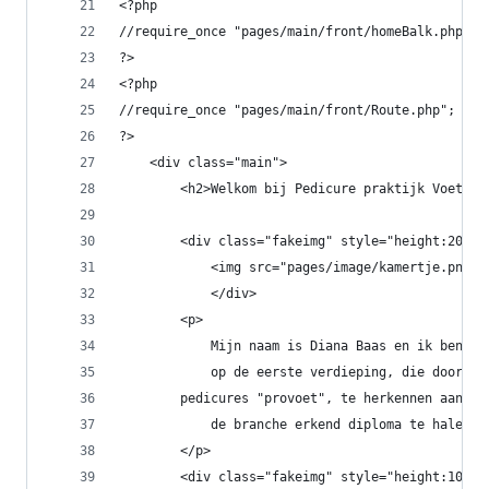
<?php
//require_once "pages/main/front/homeBalk.php";
?>
<?php
//require_once "pages/main/front/Route.php";
?>
    <div class="main">
        <h2>Welkom bij Pedicure praktijk Voeten 
        <div class="fakeimg" style="height:200px
            <img src="pages/image/kamertje.png" 
            </div>
        <p>
            Mijn naam is Diana Baas en ik ben ge
            op de eerste verdieping, die door mi
        pedicures "provoet", te herkennen aan he
            de branche erkend diploma te halen. 
        </p>
        <div class="fakeimg" style="height:100px