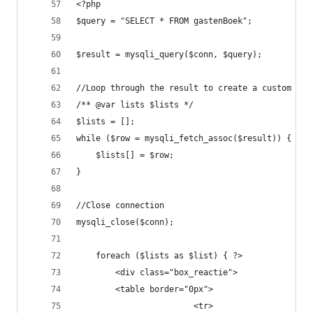
<?php
$query = "SELECT * FROM gastenBoek";
$result = mysqli_query($conn, $query);
//Loop through the result to create a custom arr
/** @var lists $lists */
$lists = [];
while ($row = mysqli_fetch_assoc($result)) {
    $lists[] = $row;
}
//Close connection
mysqli_close($conn);
    foreach ($lists as $list) { ?>
        <div class="box_reactie">
        <table border="0px">
                        <tr>