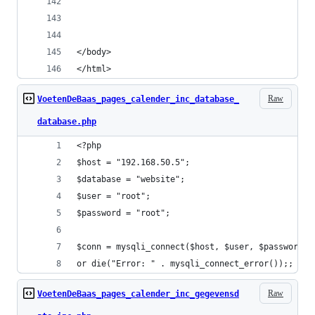
</body>
</html>
Raw
VoetenDeBaas_pages_calender_inc_database_
database.php
<?php
$host = "192.168.50.5";
$database = "website";
$user = "root";
$password = "root";
$conn = mysqli_connect($host, $user, $password, 
or die("Error: " . mysqli_connect_error());;
Raw
VoetenDeBaas_pages_calender_inc_gegevensd