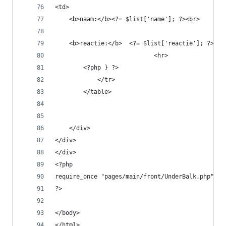
<td>
    <b>naam:</b><?= $list['name']; ?><br>
    <b>reactie:</b>  <?= $list['reactie']; ?><br
                            <hr>
        <?php } ?>
            </tr>
        </table>
    </div>
</div>
</div>
<?php
require_once "pages/main/front/UnderBalk.php";
?>
</body>
</html>