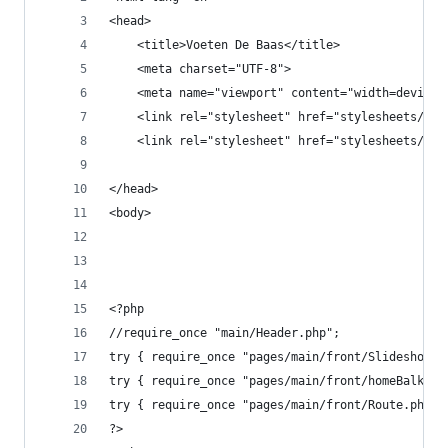
<head>
    <title>Voeten De Baas</title>
    <meta charset="UTF-8">
    <meta name="viewport" content="width=device-
    <link rel="stylesheet" href="stylesheets/mai
    <link rel="stylesheet" href="stylesheets/sli
</head>
<body>
<?php
//require_once "main/Header.php";
try { require_once "pages/main/front/Slideshow.p
try { require_once "pages/main/front/homeBalk.ph
try { require_once "pages/main/front/Route.php";
?>