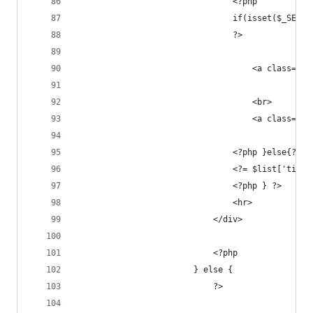
                                <?php
                                if(isset($_SESSI
                                ?>
                                    <a class="li
                                    <br>
                                    <a class="li
                                <?php }else{?>
                                <?= $list['timeS
                                <?php } ?>
                                <hr>
                            </div>
                            <?php
                        } else {
                            ?>