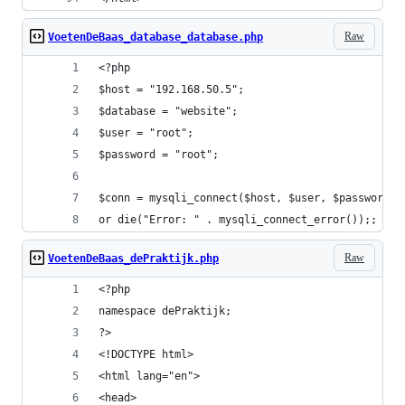
Raw
VoetenDeBaas_database_database.php
<?php
$host = "192.168.50.5";
$database = "website";
$user = "root";
$password = "root";
$conn = mysqli_connect($host, $user, $password, 
or die("Error: " . mysqli_connect_error());;
Raw
VoetenDeBaas_dePraktijk.php
<?php
namespace dePraktijk;
?>
<!DOCTYPE html>
<html lang="en">
<head>