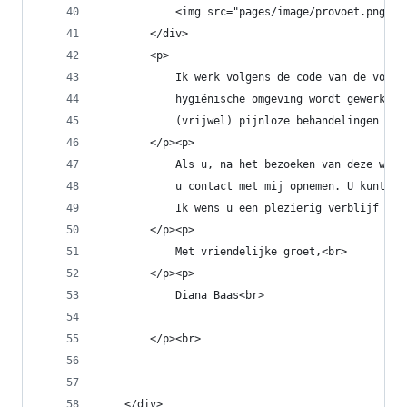
            <img src="pages/image/provoet.png" a
        </div>
        <p>
            Ik werk volgens de code van de voetv
            hygiënische omgeving wordt gewerkt. 
            (vrijwel) pijnloze behandelingen te 
        </p><p>
            Als u, na het bezoeken van deze webs
            u contact met mij opnemen. U kunt oo
            Ik wens u een plezierig verblijf op 
        </p><p>
            Met vriendelijke groet,<br>
        </p><p>
            Diana Baas<br>
        </p><br>
    </div>