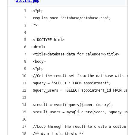
ate.inc.php
<?php
require_once "database/database.php";
?>
<!DOCTYPE html>
<html>
<title>datebase data for calender</title>
<body>
<?php
//Get the result set from the database with a SQ
$query = "SELECT * FROM appointment";
$query_users = "SELECT appointment_id FROM users
$result = mysqli_query($conn, $query);
$result_users = mysqli_query($conn, $query_users
//Loop through the result to create a custom arr
/** @var lists $lists */