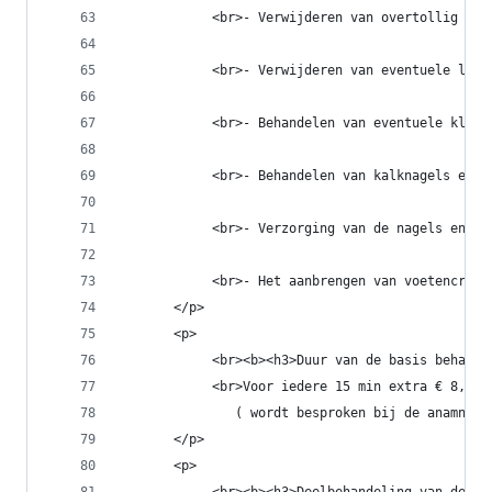
            <br>- Verwijderen van overtollig eel
            <br>- Verwijderen van eventuele likd
            <br>- Behandelen van eventuele klove
            <br>- Behandelen van kalknagels en i
            <br>- Verzorging van de nagels en de
            <br>- Het aanbrengen van voetencrème
       </p>
       <p>
            <br><b><h3>Duur van de basis behande
            <br>Voor iedere 15 min extra € 8,50 
               ( wordt besproken bij de anamnese
       </p>
       <p>