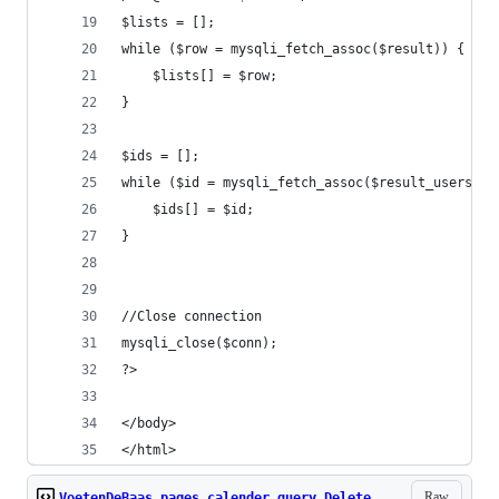
$lists = [];
while ($row = mysqli_fetch_assoc($result)) {
    $lists[] = $row;
}
$ids = [];
while ($id = mysqli_fetch_assoc($result_users)) 
    $ids[] = $id;
}
//Close connection
mysqli_close($conn);
?>
</body>
</html>
Raw
VoetenDeBaas_pages_calender_query_Delete_