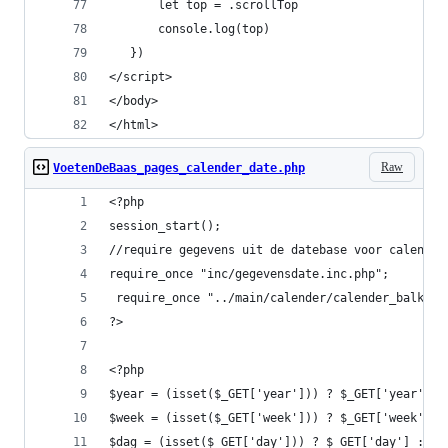
       let top = .scrollTop
       console.log(top)
   })
</script>
</body>
</html>
Raw
VoetenDeBaas_pages_calender_date.php
<?php
session_start();
//require gegevens uit de datebase voor calender
require_once "inc/gegevensdate.inc.php";
 require_once "../main/calender/calender_balk.ph
?>
<?php
$year = (isset($_GET['year'])) ? $_GET['year'] :
$week = (isset($_GET['week'])) ? $_GET['week'] :
$dag = (isset($_GET['day'])) ? $_GET['day'] : da