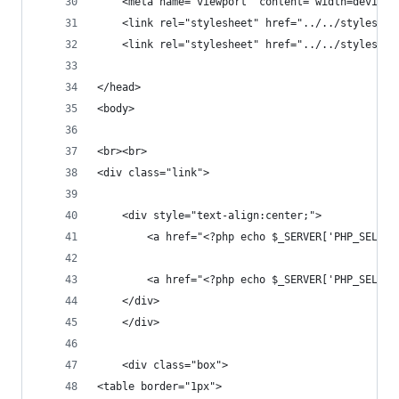
    <meta name="viewport" content="width=device-
    <link rel="stylesheet" href="../../styleshee
    <link rel="stylesheet" href="../../styleshee
</head>
<body>
<br><br>
<div class="link">
    <div style="text-align:center;">
        <a href="<?php echo $_SERVER['PHP_SELF']
        <a href="<?php echo $_SERVER['PHP_SELF']
    </div>
    </div>
    <div class="box">
<table border="1px">