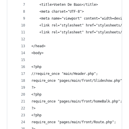
    <title>Voeten De Baas</title>
    <meta charset="UTF-8">
    <meta name="viewport" content="width=device-
    <link rel="stylesheet" href="stylesheets/mai
    <link rel="stylesheet" href="stylesheets/sli
</head>
<body>
<?php
//require_once "main/Header.php";
require_once "pages/main/front/Slideshow.php";
?>
<?php
require_once "pages/main/front/homeBalk.php";
?>
<?php
require_once "pages/main/front/Route.php";