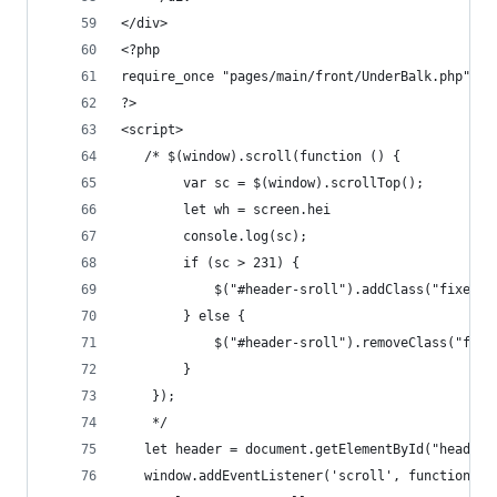
</div>
<?php
require_once "pages/main/front/UnderBalk.php";
?>
<script>
   /* $(window).scroll(function () {
        var sc = $(window).scrollTop();
        let wh = screen.hei
        console.log(sc);
        if (sc > 231) {
            $("#header-sroll").addClass("fixed")
        } else {
            $("#header-sroll").removeClass("fixe
        }
    });
    */
   let header = document.getElementById("header-
   window.addEventListener('scroll', function (e