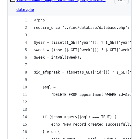
date.php
<?php
require_once "../inc/database/database.php";
$year = (isset($_GET['year'])) ? $_GET['year'] :
$week = (isset($_GET['week'])) ? $_GET['week'] :
$week = intval($week);
$id_afspraak = (isset($_GET['id'])) ? $_GET['id'
    $sql =
        "DELETE FROM appointment WHERE id=$id_af
    if ($conn->query($sql) === TRUE) {
        echo "New record created successfully";
    } else {