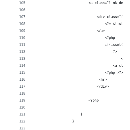
                            <a class="link_detai
                                <div class="free
                                    <?= $list['t
                                </a>
                                    <?php
                                    if(isset($_S
                                        ?>
                                            <br>
                                        <a class
                                    <?php }?>
                                 <hr>
                                </div>
                            <?php
                        }
                    }