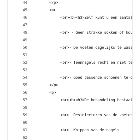
       </p>
       <p>
            <br><b><h3>Zelf kunt u een aantal va
            <br> - Geen strakke sokken of kousen
            <br>- De voeten dagelijks te wassen 
            <br>- Teennagels recht en niet te ko
            <br>- Goed passende schoenen te drag
       </p>
       <p>
            <br><b><h3>De behandeling bestaat ui
            <br>- Desinfecteren van de voeten
            <br>- Knippen van de nagels