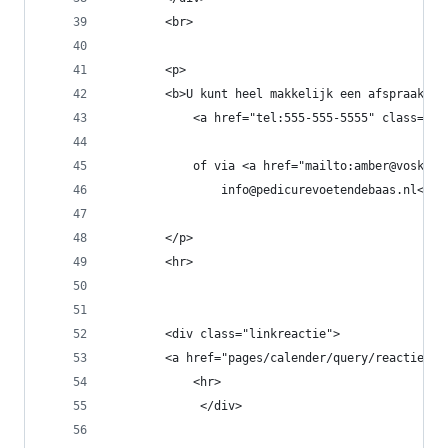
        <br>
        <p>
        <b>U kunt heel makkelijk een afspraak ma
            <a href="tel:555-555-5555" class="ri
            of via <a href="mailto:amber@voskamp
                info@pedicurevoetendebaas.nl</a>
        </p>
        <hr>
        <div class="linkreactie">
        <a href="pages/calender/query/reactie.ph
            <hr>
             </div>