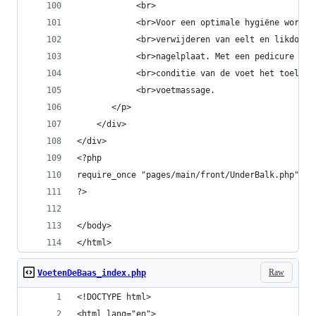
            <br>
            <br>Voor een optimale hygiëne worden
            <br>verwijderen van eelt en likdoorn
            <br>nagelplaat. Met een pedicure mot
            <br>conditie van de voet het toelaat
            <br>voetmassage.
       </p>
    </div>
</div>
<?php
require_once "pages/main/front/UnderBalk.php";
?>
</body>
</html>
Raw
VoetenDeBaas_index.php
<!DOCTYPE html>
<html lang="en">