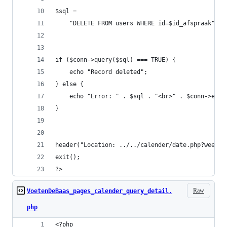
$sql =
    "DELETE FROM users WHERE id=$id_afspraak";
if ($conn->query($sql) === TRUE) {
    echo "Record deleted";
} else {
    echo "Error: " . $sql . "<br>" . $conn->erro
}
header("Location: ../../calender/date.php?week=$
exit();
?>
Raw
VoetenDeBaas_pages_calender_query_detail.
php
<?php