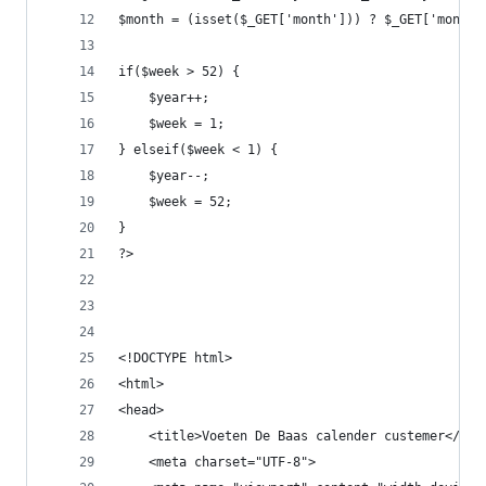
$month = (isset($_GET['month'])) ? $_GET['month'
if($week > 52) {
    $year++;
    $week = 1;
} elseif($week < 1) {
    $year--;
    $week = 52;
}
?>
<!DOCTYPE html>
<html>
<head>
    <title>Voeten De Baas calender custemer</tit
    <meta charset="UTF-8">