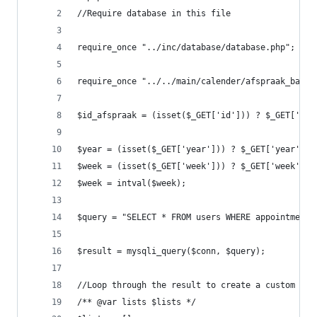
//Require database in this file
require_once "../inc/database/database.php";
require_once "../../main/calender/afspraak_balk.
$id_afspraak = (isset($_GET['id'])) ? $_GET['id'
$year = (isset($_GET['year'])) ? $_GET['year'] :
$week = (isset($_GET['week'])) ? $_GET['week'] :
$week = intval($week);
$query = "SELECT * FROM users WHERE appointment_
$result = mysqli_query($conn, $query);
//Loop through the result to create a custom arr
/** @var lists $lists */