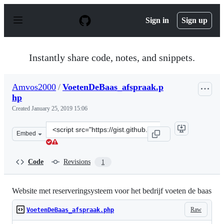
S
k
Sign in
Sign up
i
p
t
o
Instantly share code, notes, and snippets.
c
o
n
Amvos2000
/
VoetenDeBaas_afspraak.p
t
hp
e
n
Created
January 25, 2019 15:06
t
Clone
Embed
this
repository
at
Code
Revisions
1
&lt;script
src=&quot;https://gist.github.com/Amvos2000/651aa0e9fd
Website met reserveringsysteem voor het bedrijf voeten de baas
Raw
VoetenDeBaas_afspraak.php