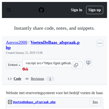
S
k
Sign in
Sign up
i
p
t
o
Instantly share code, notes, and snippets.
c
o
n
Amvos2000
/
VoetenDeBaas_afspraak.p
t
hp
e
n
Created
January 25, 2019 15:06
t
Clone
Embed
this
repository
at
Code
Revisions
1
&lt;script
src=&quot;https://gist.github.com/Amvos2000/651aa0e9fd
Website met reserveringsysteem voor het bedrijf voeten de baas
Raw
VoetenDeBaas_afspraak.php