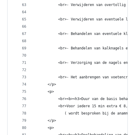
            <br>- Verwijderen van overtollig eel
            <br>- Verwijderen van eventuele likd
            <br>- Behandelen van eventuele klove
            <br>- Behandelen van kalknagels en i
            <br>- Verzorging van de nagels en de
            <br>- Het aanbrengen van voetencrème
       </p>
       <p>
            <br><b><h3>Duur van de basis behande
            <br>Voor iedere 15 min extra € 8,50 
               ( wordt besproken bij de anamnese
       </p>
       <p>