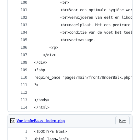
            <br>
            <br>Voor een optimale hygiëne worden
            <br>verwijderen van eelt en likdoorn
            <br>nagelplaat. Met een pedicure mot
            <br>conditie van de voet het toelaat
            <br>voetmassage.
       </p>
    </div>
</div>
<?php
require_once "pages/main/front/UnderBalk.php";
?>
</body>
</html>
Raw
VoetenDeBaas_index.php
<!DOCTYPE html>
<html lang="en">