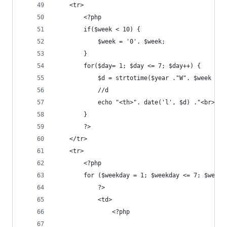
    <tr>
        <?php
        if($week < 10) {
            $week = '0'. $week;
        }
        for($day= 1; $day <= 7; $day++) {
            $d = strtotime($year ."W". $week . $
            //d
            echo "<th>". date('l', $d) ."<br>". 
        }
        ?>
    </tr>
    <tr>
        <?php
        for ($weekday = 1; $weekday <= 7; $weekd
            ?>
            <td>
                <?php