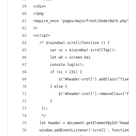
</div>
<?php
require_once "pages/main/front/UnderBalk.php";
?>
<script>
   /* $(window).scroll(function () {
        var sc = $(window).scrollTop();
        let wh = screen.hei
        console.log(sc);
        if (sc > 231) {
            $("#header-sroll").addClass("fixed")
        } else {
            $("#header-sroll").removeClass("fixe
        }
    });
    */
   let header = document.getElementById("header-
   window.addEventListener('scroll', function (e