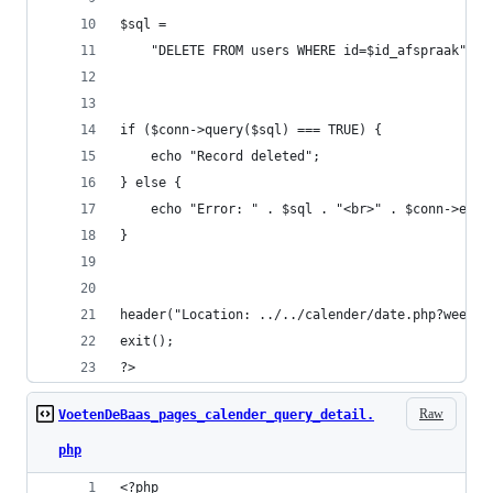
$sql =
    "DELETE FROM users WHERE id=$id_afspraak";
if ($conn->query($sql) === TRUE) {
    echo "Record deleted";
} else {
    echo "Error: " . $sql . "<br>" . $conn->erro
}
header("Location: ../../calender/date.php?week=$
exit();
?>
Raw
VoetenDeBaas_pages_calender_query_detail.
php
<?php