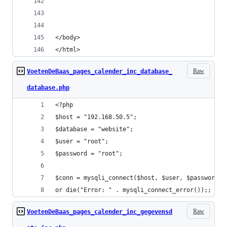
</body>
</html>
Raw
VoetenDeBaas_pages_calender_inc_database_
database.php
<?php
$host = "192.168.50.5";
$database = "website";
$user = "root";
$password = "root";
$conn = mysqli_connect($host, $user, $password, 
or die("Error: " . mysqli_connect_error());;
Raw
VoetenDeBaas_pages_calender_inc_gegevensd