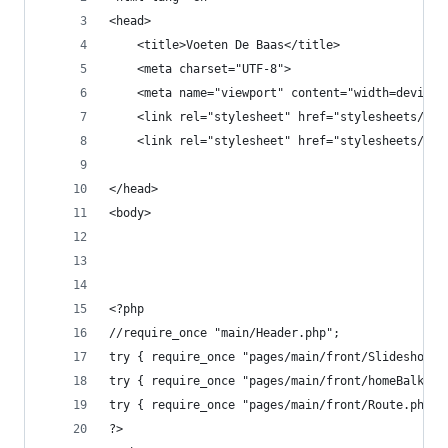
<head>
    <title>Voeten De Baas</title>
    <meta charset="UTF-8">
    <meta name="viewport" content="width=device-
    <link rel="stylesheet" href="stylesheets/mai
    <link rel="stylesheet" href="stylesheets/sli
</head>
<body>
<?php
//require_once "main/Header.php";
try { require_once "pages/main/front/Slideshow.p
try { require_once "pages/main/front/homeBalk.ph
try { require_once "pages/main/front/Route.php";
?>