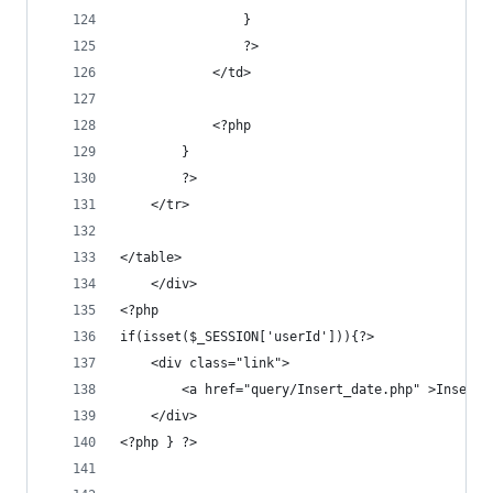
                }
                ?>
            </td>
            <?php
        }
        ?>
    </tr>
</table>
    </div>
<?php
if(isset($_SESSION['userId'])){?>
    <div class="link">
        <a href="query/Insert_date.php" >Insert<
    </div>
<?php } ?>