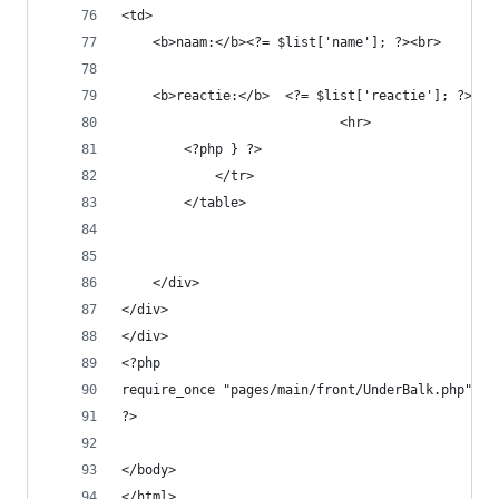
<td>
    <b>naam:</b><?= $list['name']; ?><br>
    <b>reactie:</b>  <?= $list['reactie']; ?><br
                            <hr>
        <?php } ?>
            </tr>
        </table>
    </div>
</div>
</div>
<?php
require_once "pages/main/front/UnderBalk.php";
?>
</body>
</html>