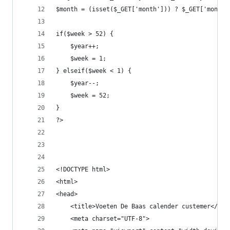
$month = (isset($_GET['month'])) ? $_GET['month'
if($week > 52) {
    $year++;
    $week = 1;
} elseif($week < 1) {
    $year--;
    $week = 52;
}
?>
<!DOCTYPE html>
<html>
<head>
    <title>Voeten De Baas calender custemer</tit
    <meta charset="UTF-8">