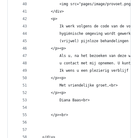
            <img src="pages/image/provoet.png" a
        </div>
        <p>
            Ik werk volgens de code van de voetv
            hygiënische omgeving wordt gewerkt. 
            (vrijwel) pijnloze behandelingen te 
        </p><p>
            Als u, na het bezoeken van deze webs
            u contact met mij opnemen. U kunt oo
            Ik wens u een plezierig verblijf op 
        </p><p>
            Met vriendelijke groet,<br>
        </p><p>
            Diana Baas<br>
        </p><br>
    </div>