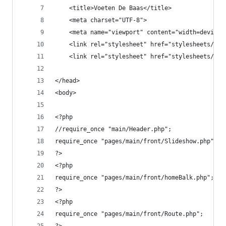
    <title>Voeten De Baas</title>
    <meta charset="UTF-8">
    <meta name="viewport" content="width=device-
    <link rel="stylesheet" href="stylesheets/mai
    <link rel="stylesheet" href="stylesheets/sli
</head>
<body>
<?php
//require_once "main/Header.php";
require_once "pages/main/front/Slideshow.php";
?>
<?php
require_once "pages/main/front/homeBalk.php";
?>
<?php
require_once "pages/main/front/Route.php";