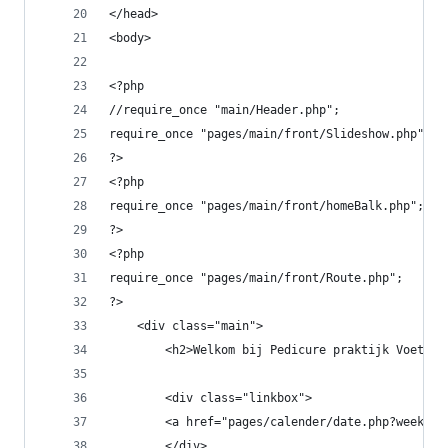
</head>
<body>
<?php
//require_once "main/Header.php";
require_once "pages/main/front/Slideshow.php";
?>
<?php
require_once "pages/main/front/homeBalk.php";
?>
<?php
require_once "pages/main/front/Route.php";
?>
    <div class="main">
        <h2>Welkom bij Pedicure praktijk Voeten 
        <div class="linkbox">
        <a href="pages/calender/date.php?week=<?
        </div>