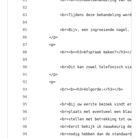
            <br><b><h3>Deelbehandeling van de vo
            <br>Tijdens deze behandeling wordt n
            <br>Bijv, een ingroeiende nagel, 1 e
       </p>
       <p>
            <br><b><h3>Afspraak maken?</h3></b>
            <br>Dit kan zowel telefonisch via 06
       </p>
       <p>
            <br><b><h3>Volgorde:</h3></b>
            <br>Bij uw eerste bezoek vindt er vo
            <br>plaats met eventueel een blauwaf
            <br>stellen met betrekking tot uw ge
            <br>Eerst bekijk ik nauwkeurig de hu
            <br>nodig hebben dan de standaard ba