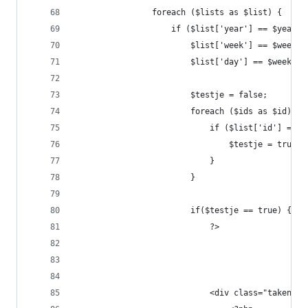
                foreach ($lists as $list) {
                    if ($list['year'] == $year &
                        $list['week'] == $week &
                        $list['day'] == $weekday
                        $testje = false;
                        foreach ($ids as $id) {
                            if ($list['id'] == $
                                $testje = true;
                            }
                        }
                        if($testje == true) {
                            ?>
                            <div class="taken">