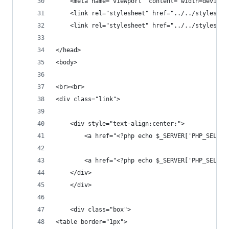
    <meta name="viewport" content="width=device-
    <link rel="stylesheet" href="../../styleshee
    <link rel="stylesheet" href="../../styleshee
</head>
<body>
<br><br>
<div class="link">
    <div style="text-align:center;">
        <a href="<?php echo $_SERVER['PHP_SELF']
        <a href="<?php echo $_SERVER['PHP_SELF']
    </div>
    </div>
    <div class="box">
<table border="1px">