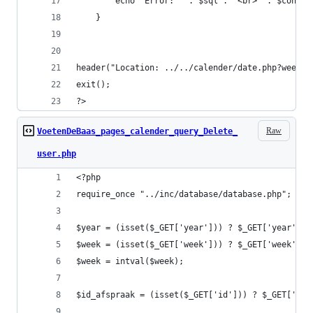
        echo "Error: " . $sql . "<br>" . $conn->
    }
header("Location: ../../calender/date.php?week=$
exit();
?>
Raw
VoetenDeBaas_pages_calender_query_Delete_
user.php
<?php
require_once "../inc/database/database.php";
$year = (isset($_GET['year'])) ? $_GET['year'] :
$week = (isset($_GET['week'])) ? $_GET['week'] :
$week = intval($week);
$id_afspraak = (isset($_GET['id'])) ? $_GET['id'