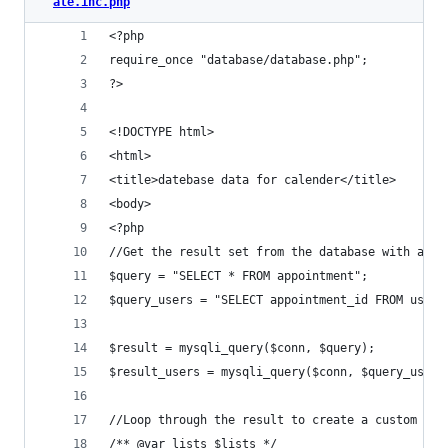
ate.inc.php
<?php
require_once "database/database.php";
?>
<!DOCTYPE html>
<html>
<title>datebase data for calender</title>
<body>
<?php
//Get the result set from the database with a SQ
$query = "SELECT * FROM appointment";
$query_users = "SELECT appointment_id FROM users
$result = mysqli_query($conn, $query);
$result_users = mysqli_query($conn, $query_users
//Loop through the result to create a custom arr
/** @var lists $lists */