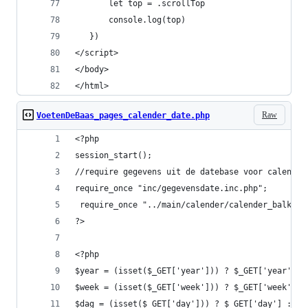
       let top = .scrollTop
       console.log(top)
   })
</script>
</body>
</html>
Raw
VoetenDeBaas_pages_calender_date.php
<?php
session_start();
//require gegevens uit de datebase voor calender
require_once "inc/gegevensdate.inc.php";
 require_once "../main/calender/calender_balk.ph
?>
<?php
$year = (isset($_GET['year'])) ? $_GET['year'] :
$week = (isset($_GET['week'])) ? $_GET['week'] :
$dag = (isset($_GET['day'])) ? $_GET['day'] : da