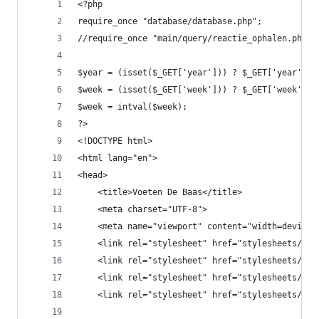
<?php
require_once "database/database.php";
//require_once "main/query/reactie_ophalen.php";
$year = (isset($_GET['year'])) ? $_GET['year'] :
$week = (isset($_GET['week'])) ? $_GET['week'] :
$week = intval($week);
?>
<!DOCTYPE html>
<html lang="en">
<head>
    <title>Voeten De Baas</title>
    <meta charset="UTF-8">
    <meta name="viewport" content="width=device-
    <link rel="stylesheet" href="stylesheets/mai
    <link rel="stylesheet" href="stylesheets/lin
    <link rel="stylesheet" href="stylesheets/sli
    <link rel="stylesheet" href="stylesheets/rea