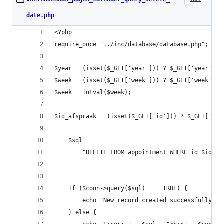
date.php
<?php
require_once "../inc/database/database.php";
$year = (isset($_GET['year'])) ? $_GET['year'] :
$week = (isset($_GET['week'])) ? $_GET['week'] :
$week = intval($week);
$id_afspraak = (isset($_GET['id'])) ? $_GET['id'
    $sql =
        "DELETE FROM appointment WHERE id=$id_af
    if ($conn->query($sql) === TRUE) {
        echo "New record created successfully";
    } else {