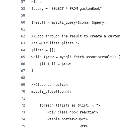
<?php
$query = "SELECT * FROM gastenBoek";
$result = mysqli_query($conn, $query);
//Loop through the result to create a custom arr
/** @var lists $lists */
$lists = [];
while ($row = mysqli_fetch_assoc($result)) {
    $lists[] = $row;
}
//Close connection
mysqli_close($conn);
    foreach ($lists as $list) { ?>
        <div class="box_reactie">
        <table border="0px">
                        <tr>