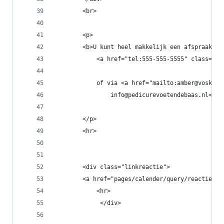
        <br>
        <p>
        <b>U kunt heel makkelijk een afspraak ma
            <a href="tel:555-555-5555" class="ri
            of via <a href="mailto:amber@voskamp
                info@pedicurevoetendebaas.nl</a>
        </p>
        <hr>
        <div class="linkreactie">
        <a href="pages/calender/query/reactie.ph
            <hr>
             </div>