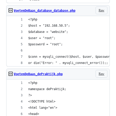
Raw
VoetenDeBaas_database_database.php
<?php
$host = "192.168.50.5";
$database = "website";
$user = "root";
$password = "root";
$conn = mysqli_connect($host, $user, $password, 
or die("Error: " . mysqli_connect_error());;
Raw
VoetenDeBaas_dePraktijk.php
<?php
namespace dePraktijk;
?>
<!DOCTYPE html>
<html lang="en">
<head>