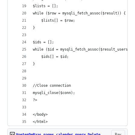
$lists = [];
while ($row = mysqli_fetch_assoc($result)) {
    $lists[] = $row;
}
$ids = [];
while ($id = mysqli_fetch_assoc($result_users)) 
    $ids[] = $id;
}
//Close connection
mysqli_close($conn);
?>
</body>
</html>
Raw
VoetenDeBaas_pages_calender_query_Delete_