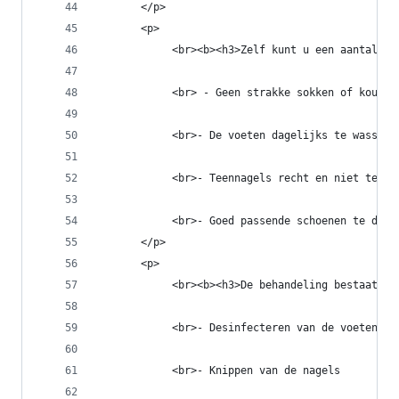
       </p>
       <p>
            <br><b><h3>Zelf kunt u een aantal va
            <br> - Geen strakke sokken of kousen
            <br>- De voeten dagelijks te wassen 
            <br>- Teennagels recht en niet te ko
            <br>- Goed passende schoenen te drag
       </p>
       <p>
            <br><b><h3>De behandeling bestaat ui
            <br>- Desinfecteren van de voeten
            <br>- Knippen van de nagels