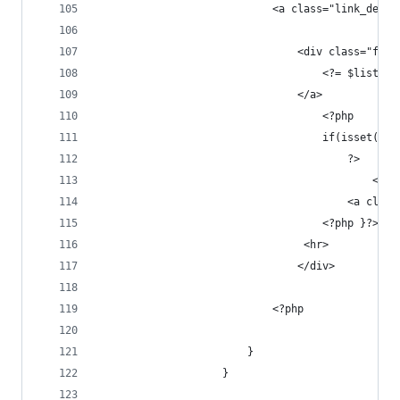
                            <a class="link_detai
                                <div class="free
                                    <?= $list['t
                                </a>
                                    <?php
                                    if(isset($_S
                                        ?>
                                            <br>
                                        <a class
                                    <?php }?>
                                 <hr>
                                </div>
                            <?php
                        }
                    }