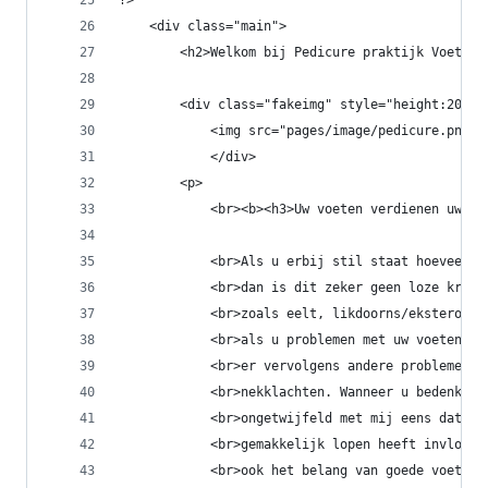
?>
    <div class="main">
        <h2>Welkom bij Pedicure praktijk Voeten 
        <div class="fakeimg" style="height:200px
            <img src="pages/image/pedicure.png" 
            </div>
        <p>
            <br><b><h3>Uw voeten verdienen uw aa
            <br>Als u erbij stil staat hoeveel k
            <br>dan is dit zeker geen loze kreet
            <br>zoals eelt, likdoorns/eksteroog,
            <br>als u problemen met uw voeten he
            <br>er vervolgens andere problemen k
            <br>nekklachten. Wanneer u bedenkt h
            <br>ongetwijfeld met mij eens dat wa
            <br>gemakkelijk lopen heeft invloed 
            <br>ook het belang van goede voetver