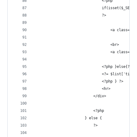
                                <?php
                                if(isset($_SESSI
                                ?>
                                    <a class="li
                                    <br>
                                    <a class="li
                                <?php }else{?>
                                <?= $list['timeS
                                <?php } ?>
                                <hr>
                            </div>
                            <?php
                        } else {
                            ?>