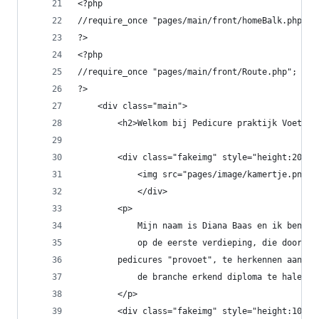
<?php
//require_once "pages/main/front/homeBalk.php";
?>
<?php
//require_once "pages/main/front/Route.php";
?>
    <div class="main">
        <h2>Welkom bij Pedicure praktijk Voeten 
        <div class="fakeimg" style="height:200px
            <img src="pages/image/kamertje.png" 
            </div>
        <p>
            Mijn naam is Diana Baas en ik ben ge
            op de eerste verdieping, die door mi
        pedicures "provoet", te herkennen aan he
            de branche erkend diploma te halen. 
        </p>
        <div class="fakeimg" style="height:100px