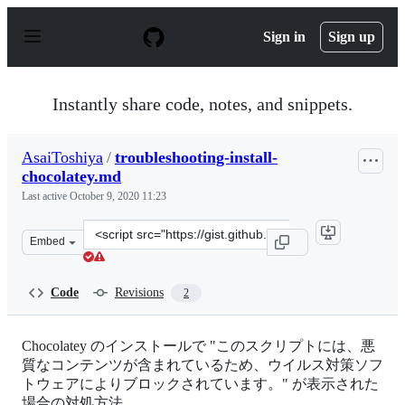
S
k
Sign in
Sign up
i
p
t
o
Instantly share code, notes, and snippets.
c
o
n
AsaiToshiya
/
troubleshooting-install-
t
chocolatey.md
e
n
Last active
October 9, 2020 11:23
t
Clone
Embed
this
repository
at
Code
Revisions
2
&lt;script
src=&quot;https://gist.github.com/AsaiToshiya/b371fd63
Chocolatey のインストールで "このスクリプトには、悪
質なコンテンツが含まれているため、ウイルス対策ソフ
トウェアによりブロックされています。" が表示された
場合の対処方法