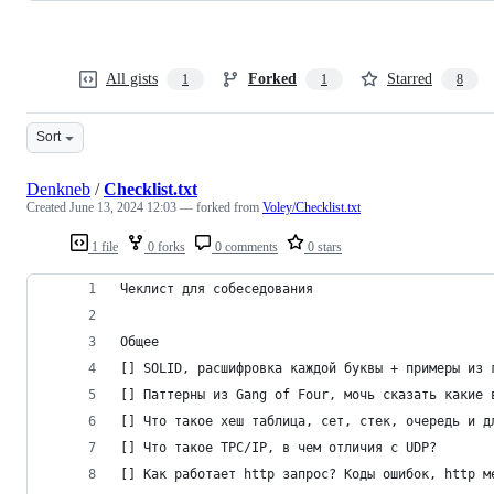
All gists
Forked
Starred
1
1
8
Sort
Denkneb
/
Checklist.txt
Created
June 13, 2024 12:03
— forked from
Voley/Checklist.txt
1 file
0 forks
0 comments
0 stars
Чеклист для собеседования
Общее
[] SOLID, расшифровка каждой буквы + примеры из 
[] Паттерны из Gang of Four, мочь сказать какие 
[] Что такое хеш таблица, сет, стек, очередь и д
[] Что такое TPC/IP, в чем отличия с UDP?
[] Как работает http запрос? Коды ошибок, http м