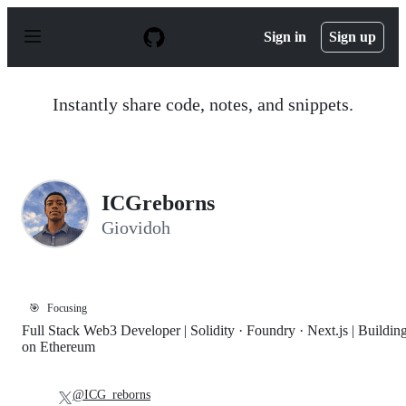
S
k
Sign in
Sign up
i
p
t
o
Instantly share code, notes, and snippets.
c
o
n
t
e
n
ICGreborns
t
Giovidoh
🎯
Focusing
Full Stack Web3 Developer | Solidity · Foundry · Next.js | Buildin
on Ethereum
@ICG_reborns