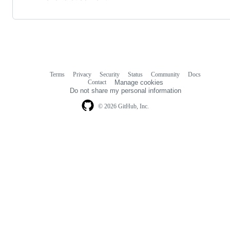
Terms
Privacy
Security
Status
Community
Docs
Footer
Footer
Contact
Manage cookies
navigation
Do not share my personal information
© 2026 GitHub, Inc.