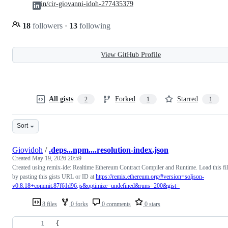
in/cir-giovanni-idoh-277435379
18
followers
·
13
following
View GitHub Profile
All gists
Forked
Starred
2
1
1
Sort
Giovidoh
/
.deps...npm....resolution-index.json
Created
May 19, 2026 20:59
Created using remix-ide: Realtime Ethereum Contract Compiler and Runtime. Load this fi
by pasting this gists URL or ID at
https://remix.ethereum.org/#version=soljson-
v0.8.18+commit.87f61d96.js&optimize=undefined&runs=200&gist=
8 files
0 forks
0 comments
0 stars
{