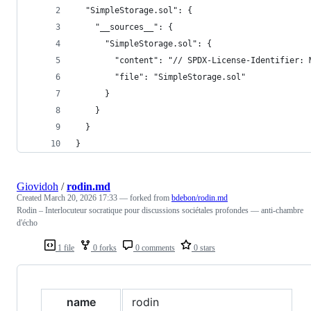
  "SimpleStorage.sol": {
    "__sources__": {
      "SimpleStorage.sol": {
        "content": "// SPDX-License-Identifier: 
        "file": "SimpleStorage.sol"
      }
    }
  }
}
Giovidoh
/
rodin.md
Created
March 20, 2026 17:33
— forked from
bdebon/rodin.md
Rodin – Interlocuteur socratique pour discussions sociétales profondes — anti-chambre
d'écho
1 file
0 forks
0 comments
0 stars
name
rodin