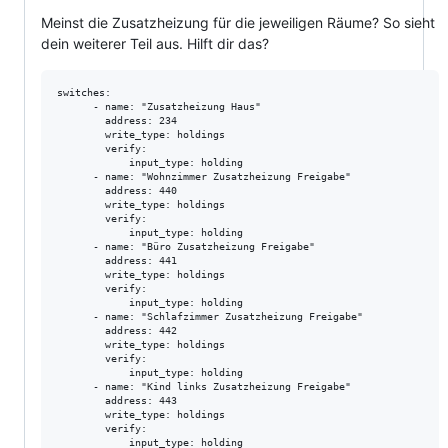
Meinst die Zusatzheizung für die jeweiligen Räume? So sieht
dein weiterer Teil aus. Hilft dir das?
switches:

      - name: "Zusatzheizung Haus"

        address: 234

        write_type: holdings

        verify:

            input_type: holding

      - name: "Wohnzimmer Zusatzheizung Freigabe"

        address: 440

        write_type: holdings

        verify:

            input_type: holding

      - name: "Büro Zusatzheizung Freigabe"

        address: 441

        write_type: holdings

        verify:

            input_type: holding

      - name: "Schlafzimmer Zusatzheizung Freigabe"

        address: 442

        write_type: holdings

        verify:

            input_type: holding

      - name: "Kind links Zusatzheizung Freigabe"

        address: 443

        write_type: holdings

        verify:

            input_type: holding
