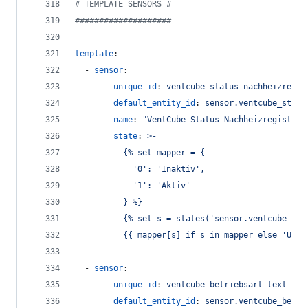
#
 TEMPLATE SENSORS #
#
###################
template
:
  - 
sensor
:
      - 
unique_id
: 
ventcube_status_nachheizregis
default_entity_id
: 
sensor.ventcube_statu
name
: 
"
VentCube Status Nachheizregister
"
state
: 
>-
          {% set mapper = {
            '0': 'Inaktiv',
            '1': 'Aktiv'
          } %}
          {% set s = states('sensor.ventcube_sta
          {{ mapper[s] if s in mapper else 'Unkn
  - 
sensor
:
      - 
unique_id
: 
ventcube_betriebsart_text
default_entity_id
: 
sensor.ventcube_betri