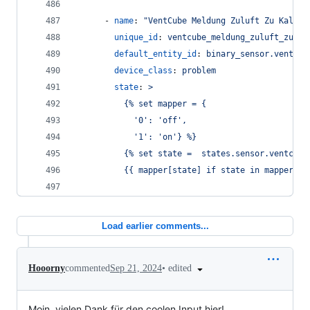
      - 
name
: 
"
VentCube Meldung Zuluft Zu Kalt
"
unique_id
: 
ventcube_meldung_zuluft_zu_ka
default_entity_id
: 
binary_sensor.ventcub
device_class
: 
problem
state
: 
>
          {% set mapper = {
            '0': 'off',
            '1': 'on'} %}
          {% set state =  states.sensor.ventcube
          {{ mapper[state] if state in mapper el
Load earlier comments...
•
edited
Hooorny
commented
Sep 21, 2024
Moin, vielen Dank für den coolen Input hier!