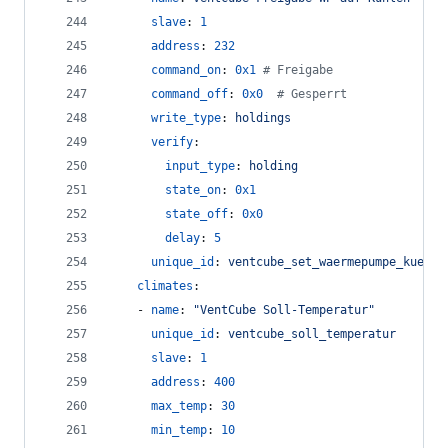
slave
: 
1
address
: 
232
command_on
: 
0x1
#
 Freigabe
command_off
: 
0x0
#
 Gesperrt
write_type
: 
holdings
verify
:
input_type
: 
holding
state_on
: 
0x1
state_off
: 
0x0
delay
: 
5
unique_id
: 
ventcube_set_waermepumpe_kuehle
climates
:
    - 
name
: 
"
VentCube Soll-Temperatur
"
unique_id
: 
ventcube_soll_temperatur
slave
: 
1
address
: 
400
max_temp
: 
30
min_temp
: 
10