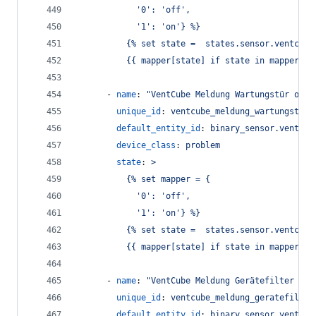
            '0': 'off',
            '1': 'on'} %}
          {% set state =  states.sensor.ventcube
          {{ mapper[state] if state in mapper el
      - 
name
: 
"
VentCube Meldung Wartungstür offe
unique_id
: 
ventcube_meldung_wartungstur_
default_entity_id
: 
binary_sensor.ventcub
device_class
: 
problem
state
: 
>
          {% set mapper = {
            '0': 'off',
            '1': 'on'} %}
          {% set state =  states.sensor.ventcube
          {{ mapper[state] if state in mapper el
      - 
name
: 
"
VentCube Meldung Gerätefilter ver
unique_id
: 
ventcube_meldung_geratefilter
default_entity_id
: 
binary_sensor.ventcub