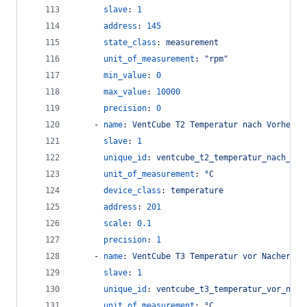
slave
: 
1
address
: 
145
state_class
: 
measurement
unit_of_measurement
: 
"
rpm
"
min_value
: 
0
max_value
: 
10000
precision
: 
0
    - 
name
: 
VentCube T2 Temperatur nach Vorheizr
slave
: 
1
unique_id
: 
ventcube_t2_temperatur_nach_vor
unit_of_measurement
: 
°C
device_class
: 
temperature
address
: 
201
scale
: 
0.1
precision
: 
1
    - 
name
: 
VentCube T3 Temperatur vor Nacherwär
slave
: 
1
unique_id
: 
ventcube_t3_temperatur_vor_nach
unit_of_measurement
: 
°C