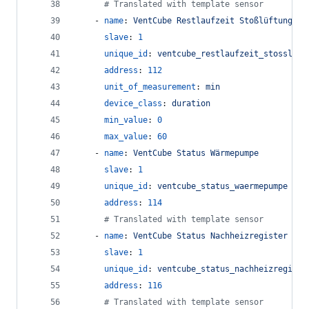
#
 Translated with template sensor
    - 
name
: 
VentCube Restlaufzeit Stoßlüftung
slave
: 
1
unique_id
: 
ventcube_restlaufzeit_stossluef
address
: 
112
unit_of_measurement
: 
min
device_class
: 
duration
min_value
: 
0
max_value
: 
60
    - 
name
: 
VentCube Status Wärmepumpe
slave
: 
1
unique_id
: 
ventcube_status_waermepumpe
address
: 
114
#
 Translated with template sensor
    - 
name
: 
VentCube Status Nachheizregister
slave
: 
1
unique_id
: 
ventcube_status_nachheizregiste
address
: 
116
#
 Translated with template sensor