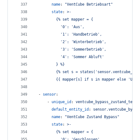
name
: 
"
VentCube Betriebsart
"
state
: 
>-
          {% set mapper = {
            '0': 'Aus',
            '1': 'Handbetrieb',
            '2': 'Winterbetrieb',
            '3': 'Sommerbetrieb',
            '4': 'Sommer Abluft'
          } %}
          {% set s = states('sensor.ventcube_bet
          {{ mapper[s] if s in mapper else 'Unkn
  - 
sensor
:
      - 
unique_id
: 
ventcube_bypass_zustand_text
default_entity_id
: 
sensor.ventcube_bypas
name
: 
"
VentCube Zustand Bypass
"
state
: 
>-
          {% set mapper = {
            '0': 'Geschlossen',