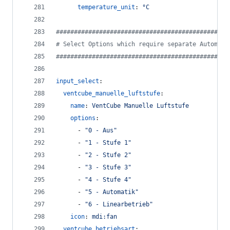
temperature_unit
: 
°C
#
###############################################
#
 Select Options which require separate Automati
#
###############################################
input_select
:
ventcube_manuelle_luftstufe
:
name
: 
VentCube Manuelle Luftstufe
options
:
      - 
"
0 - Aus
"
      - 
"
1 - Stufe 1
"
      - 
"
2 - Stufe 2
"
      - 
"
3 - Stufe 3
"
      - 
"
4 - Stufe 4
"
      - 
"
5 - Automatik
"
      - 
"
6 - Linearbetrieb
"
icon
: 
mdi:fan
ventcube_betriebsart
: