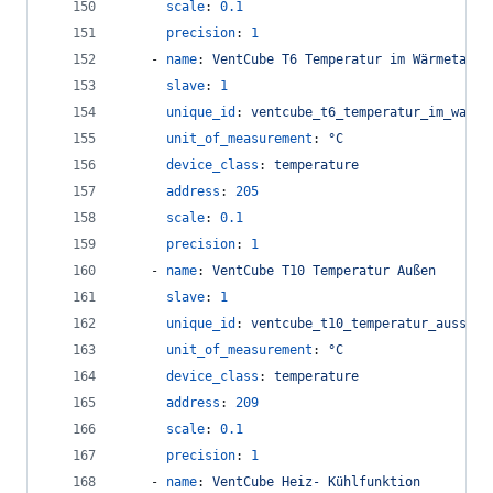
scale
: 
0.1
precision
: 
1
    - 
name
: 
VentCube T6 Temperatur im Wärmetausc
slave
: 
1
unique_id
: 
ventcube_t6_temperatur_im_waerm
unit_of_measurement
: 
°C
device_class
: 
temperature
address
: 
205
scale
: 
0.1
precision
: 
1
    - 
name
: 
VentCube T10 Temperatur Außen
slave
: 
1
unique_id
: 
ventcube_t10_temperatur_aussen
unit_of_measurement
: 
°C
device_class
: 
temperature
address
: 
209
scale
: 
0.1
precision
: 
1
    - 
name
: 
VentCube Heiz- Kühlfunktion