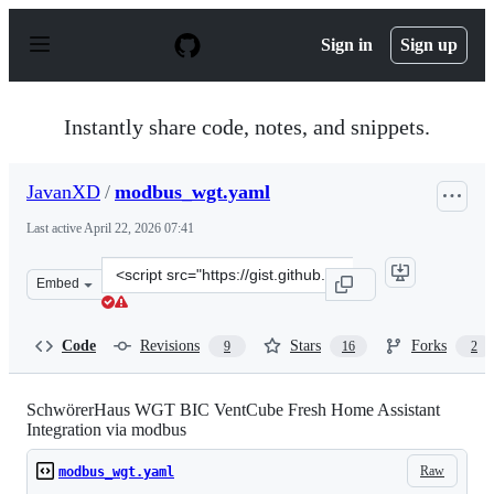
S
k
Sign in
Sign up
i
p
t
o
Instantly share code, notes, and snippets.
c
o
n
JavanXD
/
modbus_wgt.yaml
t
e
Last active
April 22, 2026 07:41
n
t
Clone
Embed
this
repository
at
Code
Revisions
Stars
Forks
9
16
2
&lt;script
src=&quot;https://gist.github.com/JavanXD/a3e8911e69f
SchwörerHaus WGT BIC VentCube Fresh Home Assistant
Integration via modbus
Raw
modbus_wgt.yaml