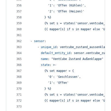
            '1': 'Offen (Kühlen)',
            '2': 'Offen (Heizen)'
          } %}
          {% set s = states('sensor.ventcube_byp
          {{ mapper[s] if s in mapper else 'Unkn
  - 
sensor
:
      - 
unique_id
: 
ventcube_zustand_aussenklappe
default_entity_id
: 
sensor.ventcube_zusta
name
: 
"
VentCube Zustand Außenklappe
"
state
: 
>-
          {% set mapper = {
            '0': 'Geschlossen',
            '1': 'Offen'
          } %}
          {% set s = states('sensor.ventcube_zus
          {{ mapper[s] if s in mapper else 'Unkn