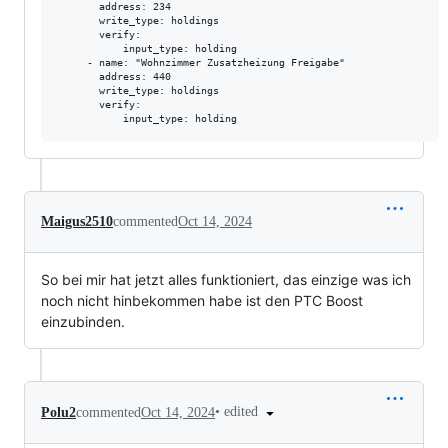
       address: 234

       write_type: holdings

       verify:

           input_type: holding

     - name: "Wohnzimmer Zusatzheizung Freigabe"

       address: 440

       write_type: holdings

       verify:

Maigus2510
commented
Oct 14, 2024
So bei mir hat jetzt alles funktioniert, das einzige was ich
noch nicht hinbekommen habe ist den PTC Boost
einzubinden.
•
edited
Polu2
commented
Oct 14, 2024