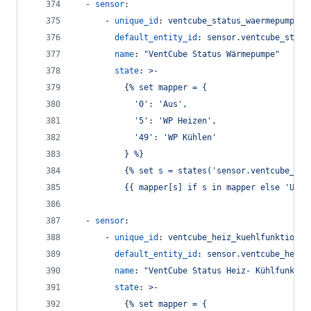
  - 
sensor
:
      - 
unique_id
: 
ventcube_status_waermepumpe_t
default_entity_id
: 
sensor.ventcube_statu
name
: 
"
VentCube Status Wärmepumpe
"
state
: 
>-
          {% set mapper = {
            '0': 'Aus',
            '5': 'WP Heizen',
            '49': 'WP Kühlen'
          } %}
          {% set s = states('sensor.ventcube_sta
          {{ mapper[s] if s in mapper else 'Unkn
  - 
sensor
:
      - 
unique_id
: 
ventcube_heiz_kuehlfunktion_t
default_entity_id
: 
sensor.ventcube_heiz_
name
: 
"
VentCube Status Heiz- Kühlfunktio
state
: 
>-
          {% set mapper = {