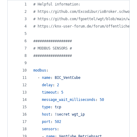
#
 Helpful information: 
#
 https://github.com/Excodibur/ioBroker.schwoere
#
 https://github.com/fgoettel/wgt/blob/main/wgt/
#
 https://knx-user-forum.de/forum/öffentlicher-b
#
#################
#
 MODBUS SENSORS #
#
#################
modbus
: 
  - 
name
: 
BIC_VentCube
delay
: 
2
timeout
: 
5
message_wait_milliseconds
: 
50
type
: 
tcp
host
: 
!secret wgt_ip
port
: 
502
sensors
:
    - 
name
: 
VentCube Betriebsart