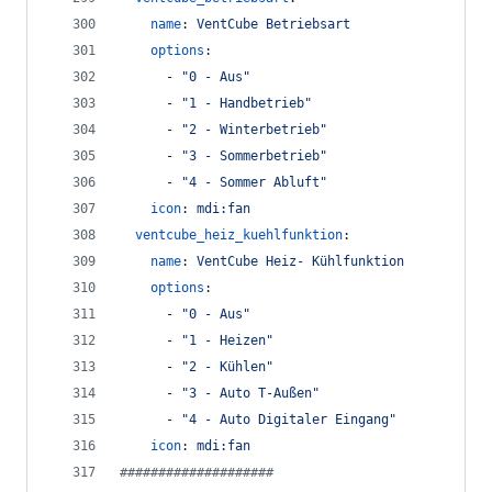
name
: 
VentCube Betriebsart
options
:
      - 
"
0 - Aus
"
      - 
"
1 - Handbetrieb
"
      - 
"
2 - Winterbetrieb
"
      - 
"
3 - Sommerbetrieb
"
      - 
"
4 - Sommer Abluft
"
icon
: 
mdi:fan
ventcube_heiz_kuehlfunktion
:
name
: 
VentCube Heiz- Kühlfunktion
options
:
      - 
"
0 - Aus
"
      - 
"
1 - Heizen
"
      - 
"
2 - Kühlen
"
      - 
"
3 - Auto T-Außen
"
      - 
"
4 - Auto Digitaler Eingang
"
icon
: 
mdi:fan
#
###################