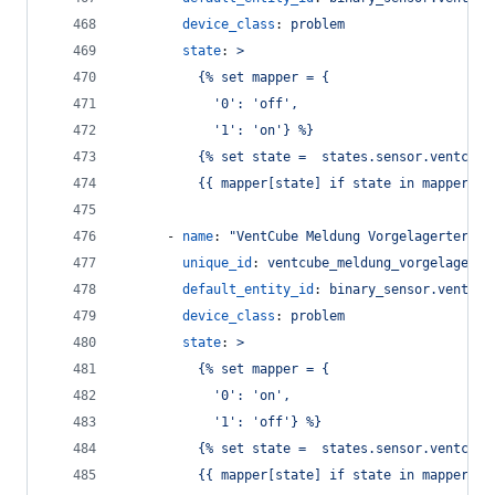
device_class
: 
problem
state
: 
>
          {% set mapper = {
            '0': 'off',
            '1': 'on'} %}
          {% set state =  states.sensor.ventcube
          {{ mapper[state] if state in mapper el
      - 
name
: 
"
VentCube Meldung Vorgelagerter Fi
unique_id
: 
ventcube_meldung_vorgelagerte
default_entity_id
: 
binary_sensor.ventcub
device_class
: 
problem
state
: 
>
          {% set mapper = {
            '0': 'on',
            '1': 'off'} %}
          {% set state =  states.sensor.ventcube
          {{ mapper[state] if state in mapper el