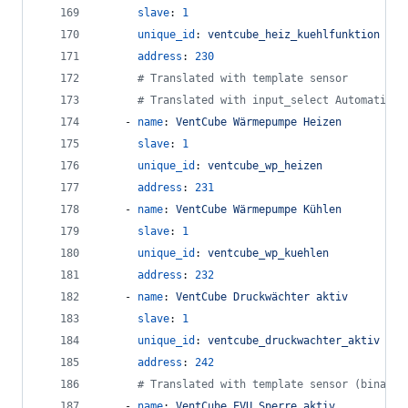
slave
: 
1
unique_id
: 
ventcube_heiz_kuehlfunktion
address
: 
230
#
 Translated with template sensor
#
 Translated with input_select Automation
    - 
name
: 
VentCube Wärmepumpe Heizen
slave
: 
1
unique_id
: 
ventcube_wp_heizen
address
: 
231
    - 
name
: 
VentCube Wärmepumpe Kühlen
slave
: 
1
unique_id
: 
ventcube_wp_kuehlen
address
: 
232
    - 
name
: 
VentCube Druckwächter aktiv
slave
: 
1
unique_id
: 
ventcube_druckwachter_aktiv
address
: 
242
#
 Translated with template sensor (binary_
    - 
name
: 
VentCube EVU Sperre aktiv