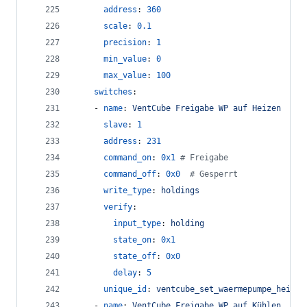
address
: 
360
scale
: 
0.1
precision
: 
1
min_value
: 
0
max_value
: 
100
switches
:
    - 
name
: 
VentCube Freigabe WP auf Heizen
slave
: 
1
address
: 
231
command_on
: 
0x1
#
 Freigabe
command_off
: 
0x0
#
 Gesperrt
write_type
: 
holdings
verify
:
input_type
: 
holding
state_on
: 
0x1
state_off
: 
0x0
delay
: 
5
unique_id
: 
ventcube_set_waermepumpe_heizen
    - 
name
: 
VentCube Freigabe WP auf Kühlen