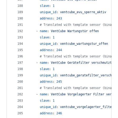
slave
: 
1
unique_id
: 
ventcube_evu_sperre_aktiv
address
: 
243
#
 Translated with template sensor (binary_
    - 
name
: 
VentCube Wartungstür offen
slave
: 
1
unique_id
: 
ventcube_wartungstur_offen
address
: 
244
#
 Translated with template sensor (binary_
    - 
name
: 
VentCube Gerätefilter verschmutzt
slave
: 
1
unique_id
: 
ventcube_geratefilter_verschmut
address
: 
245
#
 Translated with template sensor (binary_
    - 
name
: 
VentCube Vorgelagerter Filter versch
slave
: 
1
unique_id
: 
ventcube_vorgelagerter_filter_v
address
: 
246