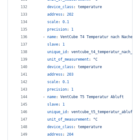
device_class
: 
temperature
address
: 
202
scale
: 
0.1
precision
: 
1
    - 
name
: 
VentCube T4 Temperatur nach Nacherwä
slave
: 
1
unique_id
: 
ventcube_t4_temperatur_nach_nac
unit_of_measurement
: 
°C
device_class
: 
temperature
address
: 
203
scale
: 
0.1
precision
: 
1
    - 
name
: 
VentCube T5 Temperatur Abluft
slave
: 
1
unique_id
: 
ventcube_t5_temperatur_abluft
unit_of_measurement
: 
°C
device_class
: 
temperature
address
: 
204