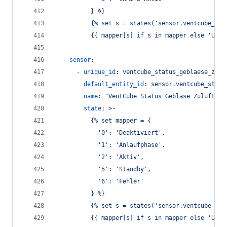
          } %}
          {% set s = states('sensor.ventcube_sta
          {{ mapper[s] if s in mapper else 'Unkn
  - 
sensor
:
      - 
unique_id
: 
ventcube_status_geblaese_zulu
default_entity_id
: 
sensor.ventcube_statu
name
: 
"
VentCube Status Gebläse Zuluft
"
state
: 
>-
          {% set mapper = {
            '0': 'Deaktiviert',
            '1': 'Anlaufphase',
            '2': 'Aktiv',
            '5': 'Standby',
            '6': 'Fehler'
          } %}
          {% set s = states('sensor.ventcube_sta
          {{ mapper[s] if s in mapper else 'Unkn