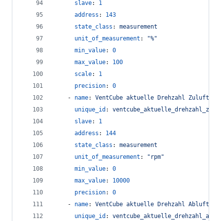
slave
: 
1
address
: 
143
state_class
: 
measurement
unit_of_measurement
: 
"
%
"
min_value
: 
0
max_value
: 
100
scale
: 
1
precision
: 
0
    - 
name
: 
VentCube aktuelle Drehzahl Zuluft
unique_id
: 
ventcube_aktuelle_drehzahl_zulu
slave
: 
1
address
: 
144
state_class
: 
measurement
unit_of_measurement
: 
"
rpm
"
min_value
: 
0
max_value
: 
10000
precision
: 
0
    - 
name
: 
VentCube aktuelle Drehzahl Abluft
unique_id
: 
ventcube_aktuelle_drehzahl_ablu