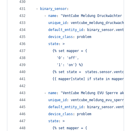
  - 
binary_sensor
:
      - 
name
: 
"
VentCube Meldung Druckwächter Akt
unique_id
: 
ventcube_meldung_druckwachter
default_entity_id
: 
binary_sensor.ventcub
device_class
: 
problem
state
: 
>
          {% set mapper = {
            '0': 'off',
            '1': 'on'} %}
          {% set state =  states.sensor.ventcube
          {{ mapper[state] if state in mapper el
      - 
name
: 
"
VentCube Meldung EVU Sperre aktiv
unique_id
: 
ventcube_meldung_evu_sperre_a
default_entity_id
: 
binary_sensor.ventcub
device_class
: 
problem
state
: 
>
          {% set mapper = {