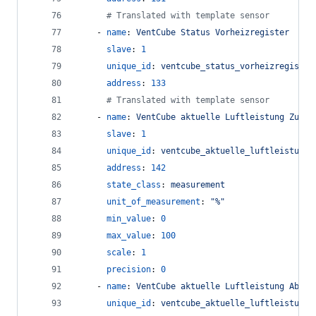
#
 Translated with template sensor
    - 
name
: 
VentCube Status Vorheizregister
slave
: 
1
unique_id
: 
ventcube_status_vorheizregister
address
: 
133
#
 Translated with template sensor
    - 
name
: 
VentCube aktuelle Luftleistung Zuluf
slave
: 
1
unique_id
: 
ventcube_aktuelle_luftleistung_
address
: 
142
state_class
: 
measurement
unit_of_measurement
: 
"
%
"
min_value
: 
0
max_value
: 
100
scale
: 
1
precision
: 
0
    - 
name
: 
VentCube aktuelle Luftleistung Abluf
unique_id
: 
ventcube_aktuelle_luftleistung_