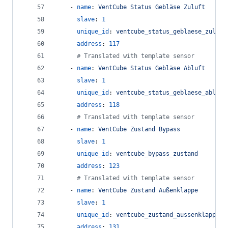
    - 
name
: 
VentCube Status Gebläse Zuluft
slave
: 
1
unique_id
: 
ventcube_status_geblaese_zuluft
address
: 
117
#
 Translated with template sensor
    - 
name
: 
VentCube Status Gebläse Abluft
slave
: 
1
unique_id
: 
ventcube_status_geblaese_abluft
address
: 
118
#
 Translated with template sensor
    - 
name
: 
VentCube Zustand Bypass
slave
: 
1
unique_id
: 
ventcube_bypass_zustand
address
: 
123
#
 Translated with template sensor
    - 
name
: 
VentCube Zustand Außenklappe
slave
: 
1
unique_id
: 
ventcube_zustand_aussenklappe
address
: 
131