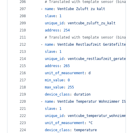
#
 Translated with template sensor (binary_
    - 
name
: 
VentCube Zuluft zu kalt
slave
: 
1
unique_id
: 
ventcube_zuluft_zu_kalt
address
: 
254
#
 Translated with template sensor (binary_
    - 
name
: 
VentCube Restlaufzeit Gerätefilter
slave
: 
1
unique_id
: 
ventcube_restlaufzeit_geratefil
address
: 
265
unit_of_measurement
: 
d
min_value
: 
0
max_value
: 
255
device_class
: 
duration
    - 
name
: 
VentCube Temperatur Wohnzimmer IST
slave
: 
1
unique_id
: 
ventcube_temperatur_wohnzimmer_
unit_of_measurement
: 
°C
device_class
: 
temperature