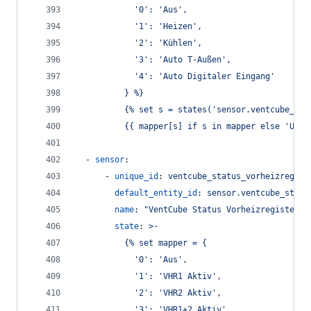
            '0': 'Aus',
            '1': 'Heizen',
            '2': 'Kühlen',
            '3': 'Auto T-Außen',
            '4': 'Auto Digitaler Eingang'
          } %}
          {% set s = states('sensor.ventcube_hei
          {{ mapper[s] if s in mapper else 'Unkn
  - 
sensor
:
      - 
unique_id
: 
ventcube_status_vorheizregist
default_entity_id
: 
sensor.ventcube_statu
name
: 
"
VentCube Status Vorheizregister
"
state
: 
>-
          {% set mapper = {
            '0': 'Aus',
            '1': 'VHR1 Aktiv',
            '2': 'VHR2 Aktiv',
            '3': 'VHR1+2 Aktiv'