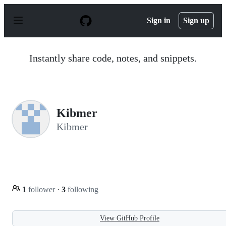
S
k
Sign in
Sign up
i
p
t
o
Instantly share code, notes, and snippets.
c
o
n
t
e
n
Kibmer
t
Kibmer
1
follower
·
3
following
View GitHub Profile