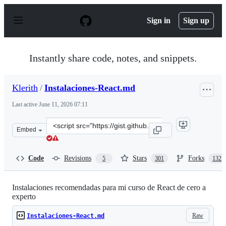
S
k
Sign in
Sign up
i
p
t
o
Instantly share code, notes, and snippets.
c
o
n
Klerith
/
Instalaciones-React.md
t
e
Last active
June 11, 2026 07:11
n
t
Clone
Embed
this
repository
at
Code
Revisions
Stars
Forks
5
301
132
&lt;script
src=&quot;https://gist.github.com/Klerith/4a4abfd88a88b
Instalaciones recomendadas para mi curso de React de cero a
experto
Raw
Instalaciones-React.md