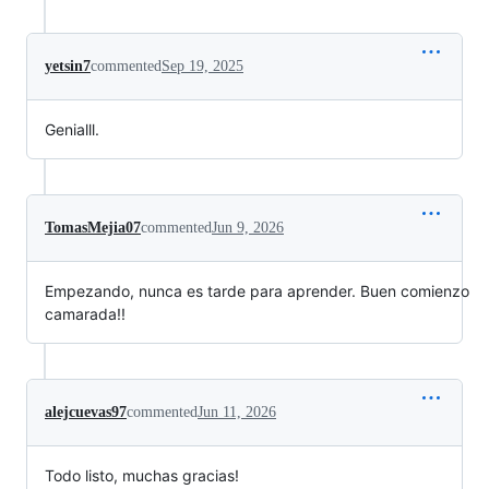
yetsin7
commented
Sep 19, 2025
Genialll.
TomasMejia07
commented
Jun 9, 2026
Empezando, nunca es tarde para aprender. Buen comienzo
camarada!!
alejcuevas97
commented
Jun 11, 2026
Todo listo, muchas gracias!