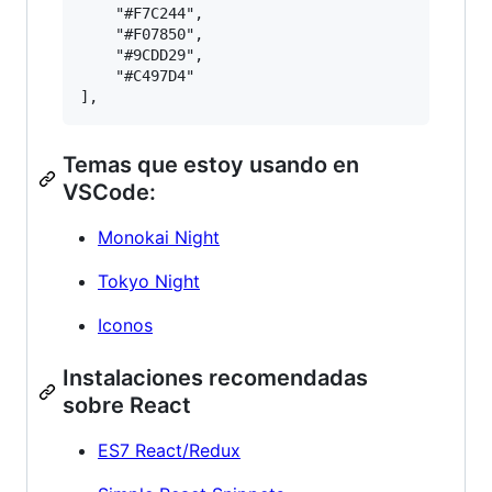
    "#F7C244",

    "#F07850",

    "#9CDD29",

    "#C497D4"

Temas que estoy usando en
VSCode:
Monokai Night
Tokyo Night
Iconos
Instalaciones recomendadas
sobre React
ES7 React/Redux