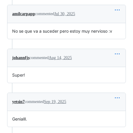
amilcarpapp
commented
Jul 30, 2025
No se que va a suceder pero estoy muy nervioso :v
johannfjs
commented
Aug 14, 2025
Super!
yetsin7
commented
Sep 19, 2025
Genialll.