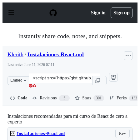
S
k
Sign in
Sign up
i
p
t
o
Instantly share code, notes, and snippets.
c
o
n
Klerith
/
Instalaciones-React.md
t
e
Last active
June 11, 2026 07:11
n
t
Clone
Embed
this
repository
at
Code
Revisions
Stars
Forks
5
301
132
&lt;script
src=&quot;https://gist.github.com/Klerith/4a4abfd88a88b
Instalaciones recomendadas para mi curso de React de cero a
experto
Raw
Instalaciones-React.md