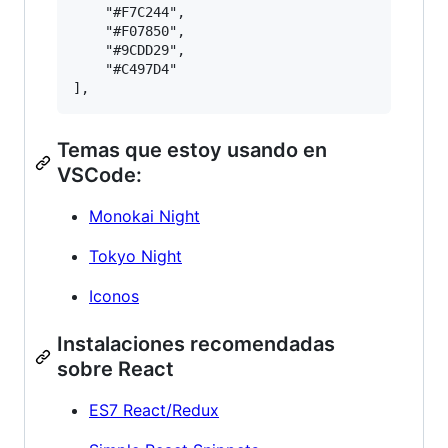
    "#F7C244",

    "#F07850",

    "#9CDD29",

    "#C497D4"

Temas que estoy usando en
VSCode:
Monokai Night
Tokyo Night
Iconos
Instalaciones recomendadas
sobre React
ES7 React/Redux