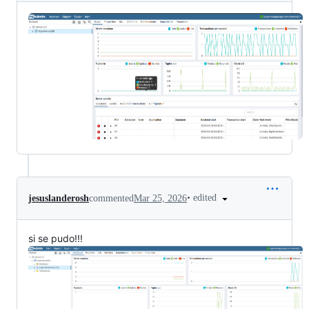
•
edited
jesuslanderosh
commented
Mar 25, 2026
si se pudo!!!