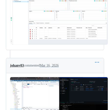
johany03
commented
Mar 16, 2026