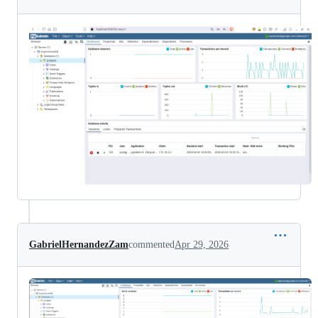
GabrielHernandezZam
commented
Apr 29, 2026