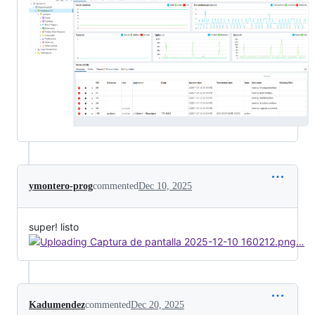
ymontero-prog
commented
Dec 10, 2025
super! listo
Kadumendez
commented
Dec 20, 2025