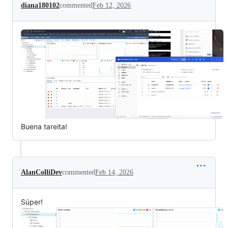
diana180102
commented
Feb 12, 2026
Buena tareita!
AlanColliDev
commented
Feb 14, 2026
Súper!