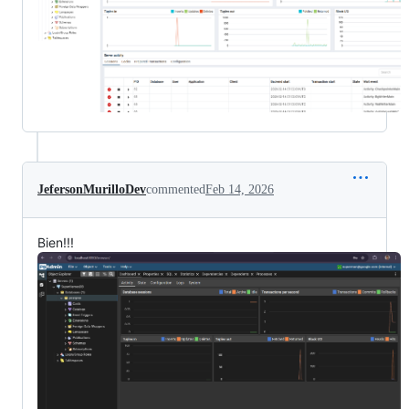
JefersonMurilloDev
commented
Feb 14, 2026
Bien!!!