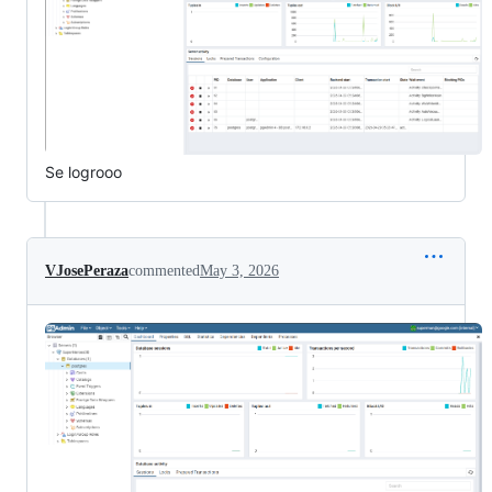
Se logrooo
VJosePeraza
commented
May 3, 2026