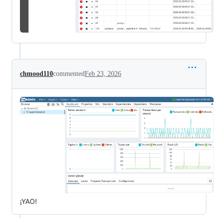
chmood110
commented
Feb 23, 2026
¡YAO!