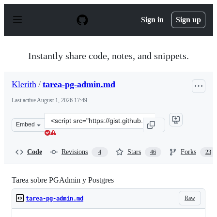
S
k
Sign in
Sign up
i
p
t
o
Instantly share code, notes, and snippets.
c
o
n
Klerith
/
tarea-pg-admin.md
t
e
Last active
August 1, 2026 17:49
n
t
Clone
Embed
this
repository
at
Code
Revisions
Stars
Forks
4
46
23
&lt;script
src=&quot;https://gist.github.com/Klerith/8cfc637868212
Tarea sobre PGAdmin y Postgres
Raw
tarea-pg-admin.md