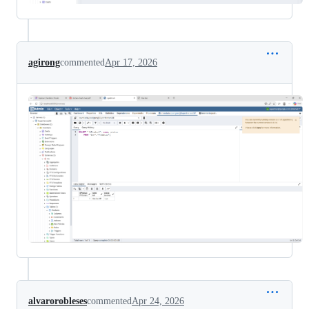
agirong
commented
Apr 17, 2026
alvarorobleses
commented
Apr 24, 2026