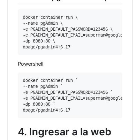
docker container run \

--name pgAdmin \

-e PGADMIN_DEFAULT_PASSWORD=123456 \

-e PGADMIN_DEFAULT_EMAIL=superman@google.com \

-dp 8080:80 \

Powershell
docker container run `

--name pgAdmin `

-e PGADMIN_DEFAULT_PASSWORD=123456 `

-e PGADMIN_DEFAULT_EMAIL=superman@google.com `

-dp 8080:80 `

4. Ingresar a la web