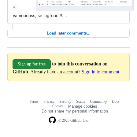
Vamooooss, se logrooo!!!....
Load later comments...
to join this conversation on
Sign up for free
GitHub
. Already have an account?
Sign in to comment
Terms
Privacy
Security
Status
Community
Docs
Footer
Footer
Contact
Manage cookies
navigation
Do not share my personal information
© 2026 GitHub, Inc.