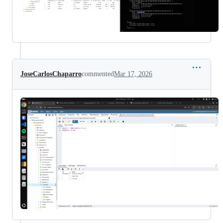
JoseCarlosChaparro
commented
Mar 17, 2026