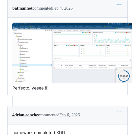
batmanhot
commented
Feb 4, 2026
Perfecto, yeeee !!!
4drian-sanchez
commented
Feb 6, 2026
homework completed XDD