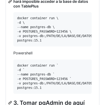
hará imposible acceder a la base de datos
con TablePlus
docker container run \

-d \

--name postgres-db \

-e POSTGRES_PASSWORD=123456 \

-v postgres-db:/PATH/DE/LA/BASE/DE/DATOS \

Powershell
docker container run `

-d `

--name postgres-db `

-e POSTGRES_PASSWORD=123456 `

-v postgres-db:/PATH/DE/LA/BASE/DE/DATOS `

3. Tomar pgAdmin de aquí