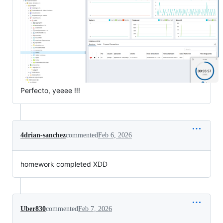
Perfecto, yeeee !!!
4drian-sanchez
commented
Feb 6, 2026
homework completed XDD
Uber830
commented
Feb 7, 2026