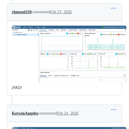
chmood110
commented
Feb 23, 2026
¡YAO!
KerwinAngeles
commented
Feb 24, 2026