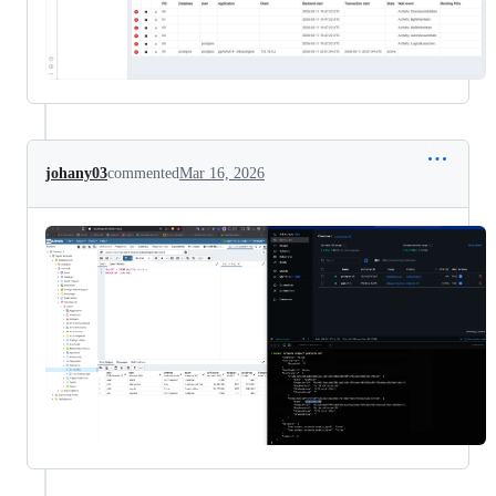
johany03
commented
Mar 16, 2026