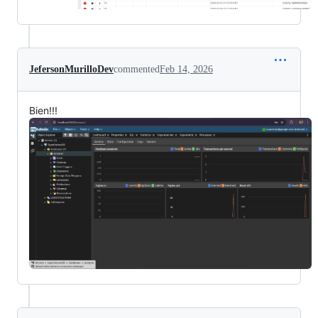
JefersonMurilloDev
commented
Feb 14, 2026
Bien!!!