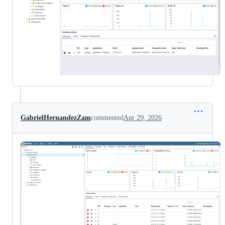
GabrielHernandezZam
commented
Apr 29, 2026