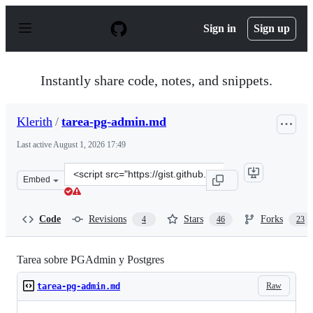
S
k
Sign in
Sign up
i
p
t
o
Instantly share code, notes, and snippets.
c
o
n
Klerith
/
tarea-pg-admin.md
t
e
Last active
August 1, 2026 17:49
n
t
Clone
Embed
this
repository
at
Code
Revisions
Stars
Forks
4
46
23
&lt;script
src=&quot;https://gist.github.com/Klerith/8cfc637868212
Tarea sobre PGAdmin y Postgres
Raw
tarea-pg-admin.md