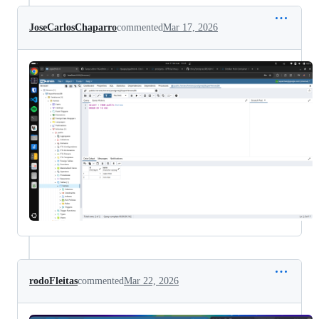
JoseCarlosChaparro
commented
Mar 17, 2026
rodoFleitas
commented
Mar 22, 2026