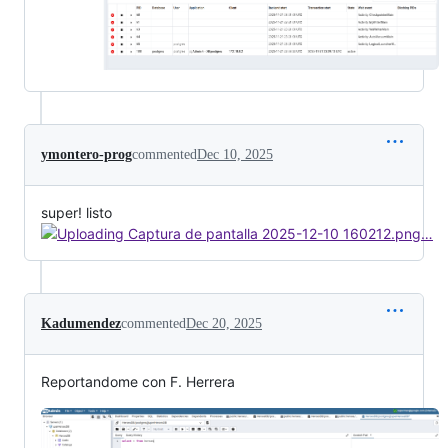
ymontero-prog
commented
Dec 10, 2025
super! listo
Kadumendez
commented
Dec 20, 2025
Reportandome con F. Herrera