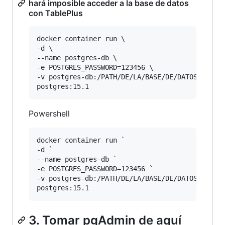
hará imposible acceder a la base de datos
con TablePlus
docker container run \

-d \

--name postgres-db \

-e POSTGRES_PASSWORD=123456 \

-v postgres-db:/PATH/DE/LA/BASE/DE/DATOS \

Powershell
docker container run `

-d `

--name postgres-db `

-e POSTGRES_PASSWORD=123456 `

-v postgres-db:/PATH/DE/LA/BASE/DE/DATOS `

3. Tomar pgAdmin de aquí