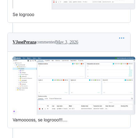
Se logrooo
VJosePeraza
commented
May 3, 2026
Vamooooss, se logrooo!!!....