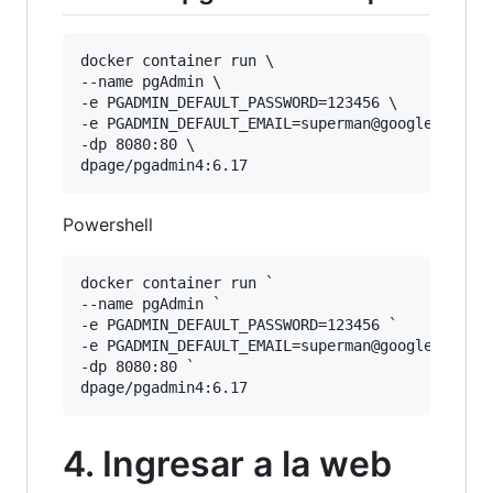
docker container run \

--name pgAdmin \

-e PGADMIN_DEFAULT_PASSWORD=123456 \

-e PGADMIN_DEFAULT_EMAIL=superman@google.com \

-dp 8080:80 \

Powershell
docker container run `

--name pgAdmin `

-e PGADMIN_DEFAULT_PASSWORD=123456 `

-e PGADMIN_DEFAULT_EMAIL=superman@google.com `

-dp 8080:80 `

4. Ingresar a la web