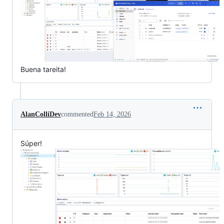
Buena tareita!
AlanColliDev
commented
Feb 14, 2026
Súper!