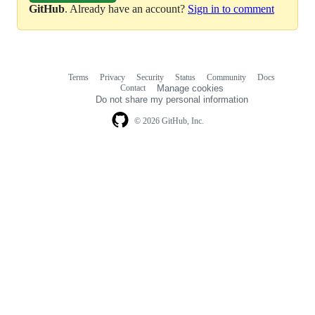
GitHub
. Already have an account?
Sign in to comment
Terms
Privacy
Security
Status
Community
Docs
Footer
Footer
Contact
Manage cookies
navigation
Do not share my personal information
© 2026 GitHub, Inc.