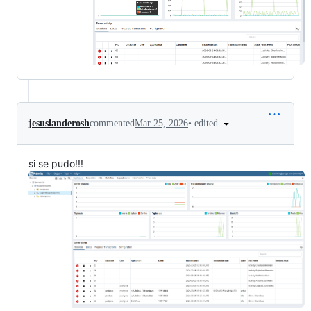
•
edited
jesuslanderosh
commented
Mar 25, 2026
si se pudo!!!