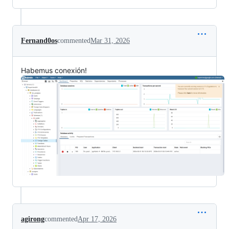
Fernand0os
commented
Mar 31, 2026
Habemus conexión!
agirong
commented
Apr 17, 2026