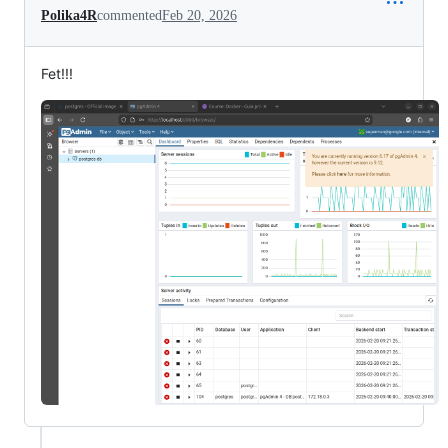
Polika4R
commented
Feb 20, 2026
Fet!!!