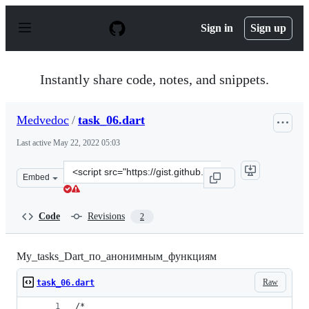
S
k
Sign in
Sign up
i
p
t
o
Instantly share code, notes, and snippets.
c
o
n
Medvedoc
/
task_06.dart
t
e
Last active
May 22, 2022 05:03
n
t
Clone
Embed
this
repository
at
Code
Revisions
2
&lt;script
src=&quot;https://gist.github.com/Medvedoc/0e5045eaf20
My_tasks_Dart_по_анонимным_функциям
Raw
task_06.dart
/*