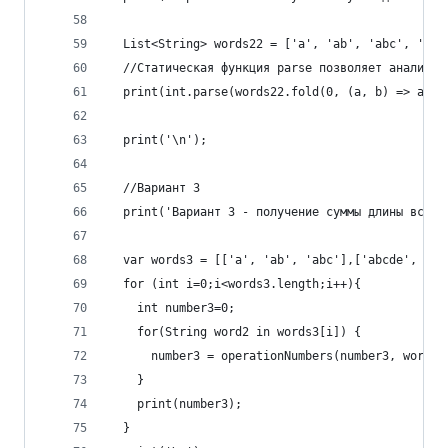
  List<String> words22 = ['a', 'ab', 'abc', 'abc
  //Статическая функция parse позволяет анализир
  print(int.parse(words22.fold(0, (a, b) => a + 
  print('\n');
  //Вариант 3 
  print('Вариант 3 - получение суммы длины всех 
  var words3 = [['a', 'ab', 'abc'],['abcde', 'ab
  for (int i=0;i<words3.length;i++){
    int number3=0;
    for(String word2 in words3[i]) {
      number3 = operationNumbers(number3, word2.
    }
    print(number3);
  }