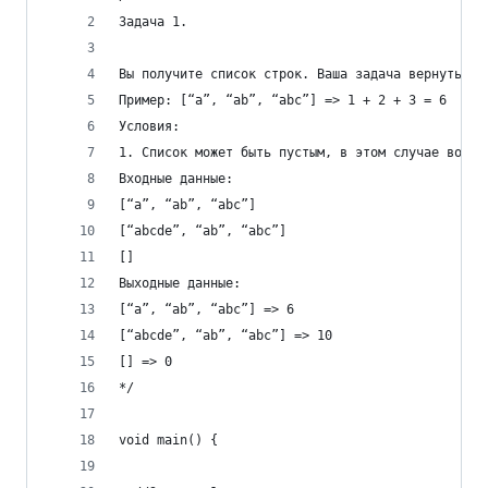
Задача 1.
Вы получите список строк. Ваша задача вернуть су
Пример: [“a”, “ab”, “abc”] => 1 + 2 + 3 = 6
Условия:
1. Список может быть пустым, в этом случае возвр
Входные данные:
[“a”, “ab”, “abc”]
[“abcde”, “ab”, “abc”]
[]
Выходные данные:
[“a”, “ab”, “abc”] => 6
[“abcde”, “ab”, “abc”] => 10
[] => 0
*/
void main() {