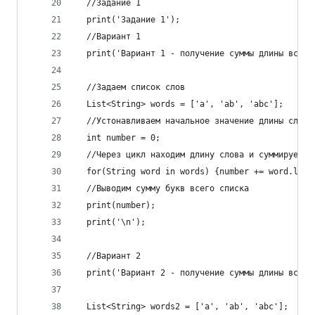
  //Задание 1
  print('Задание 1');
  //Вариант 1
  print('Вариант 1 - получение суммы длины всех 
  //Задаем список слов
  List<String> words = ['a', 'ab', 'abc'];
  //Устонавливаем начальное значение длины слова
  int number = 0; 
  //Через цикл находим длину слова и суммируем с
  for(String word in words) {number += word.leng
  //Выводим сумму букв всего списка
  print(number);
  print('\n');
  //Вариант 2 
  print('Вариант 2 - получение суммы длины всех 
  List<String> words2 = ['a', 'ab', 'abc']; 