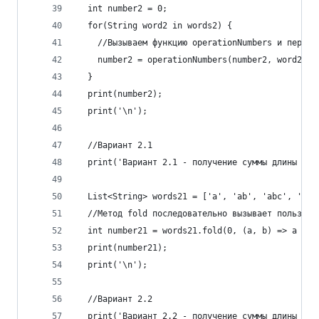
  int number2 = 0;
  for(String word2 in words2) {
    //Вызываем функцию operationNumbers и переда
    number2 = operationNumbers(number2, word2.le
  }
  print(number2);
  print('\n');
  //Вариант 2.1 
  print('Вариант 2.1 - получение суммы длины все
  List<String> words21 = ['a', 'ab', 'abc', 'abc
  //Метод fold последовательно вызывает пользова
  int number21 = words21.fold(0, (a, b) => a + b
  print(number21);
  print('\n');
  //Вариант 2.2 
  print('Вариант 2.2 - получение суммы длины все