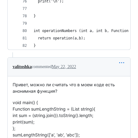
  print('\n');
} 
int operationNumbers (int a, int b, Function ope
  return operation(a,b);
}
valitoshka
commented
May 22, 2022
Привет, можно ли считать что в моем коде есть
анонимная функция?
void main() {
Function sumLengthString = (List string){
int sum = (string.join()).toString().length;
print(sum);
};
sumLengthString(['a', 'ab', 'abc']);