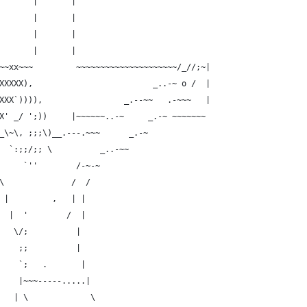
       |       |
       |       |
       |       |
       |       |
~~xx~~~         ~~~~~~~~~~~~~~~~~~~~~/_//;~|
XXXXX),                         _..-~ o /  |
XXX`)))),                 _.--~~   .-~~~   |
X' _/ ';))     |~~~~~~..-~     _.-~ ~~~~~~~
_\~\, ;;;\)__.---.~~~      _.-~
  `:;;/;; \          _..-~~
     `''        /-~-~
\              /  /
 |         ,   | |
  |  '        /  |
   \/;          |
    ;;          |
    `;   .       |
    |~~~-----.....|
   | \             \