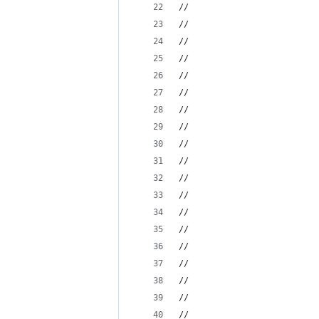
//                          
//                          
//                          
//                          
//                          
//                          
//                          
//                          
//                          
//                          
//                          
//                          
//                          
//                          
//                          
//                          
//                          
//                          
//                          