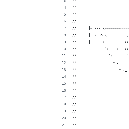
//                          
//                          
//                          
//                          
//      |~.\\\_\~~~~~~~~~~~~
//      |  \  o \_         ,
//      |    ~~\  ~-.     XX
//       ~~~~~~~`\   ~\~~~XX
//                `\   ~~--`
//                  ~-.     
//                     ~-._ 
//                         `
//                          
//                          
//                          
//                          
//                          
//                          
//                          