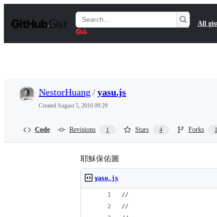
S
k
Search
All gis
i
Gists
p
t
o
c
o
n
t
NestorHuang
/
yasu.js
e
n
Created
August 5, 2016 09:29
t
Code
Revisions
Stars
Forks
1
4
耶穌保佑圖
yasu.js
//                          
//                          