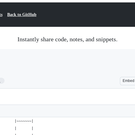
ts
Back to GitHub
Instantly share code, notes, and snippets.
1
Embed
       |~~~~~~~|
       |       |