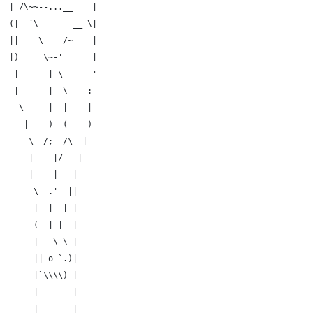
  | /\~~--...__    |
  (|  `\       __-\|
  ||    \_   /~    |
  |)     \~-'      |
   |      | \      '
   |      |  \    :
    \     |  |    |
     |    )  (    )
      \  /;  /\  |
      |    |/   |
      |    |   |
       \  .'  ||
       |  |  | |
       (  | |  |
       |   \ \ |
       || o `.)|
       |`\\\\) |
       |       |
       |       |