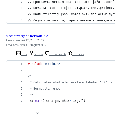
// Программа компилятора "tsc" ищет файл "tsconf
// Команда "tsc --project C:\path\to\my\project\
// Файл "tsconfig.json" может быть полностью пус
// Опции компилятора, перечисленные в командной 
sinclairtarget
/
bernoulli.c
Created
August 17, 2018 20:22
Lovelace's Note G Program in C
1 file
5 forks
13 comments
131 stars
#include
<stdio.h>
/*
 * Calculates what Ada Lovelace labeled "B7", wh
 * Bernoulli number.
 */
int
main
(
int
argc
, 
char
*
argv
[])
{
// -----------------------------------------