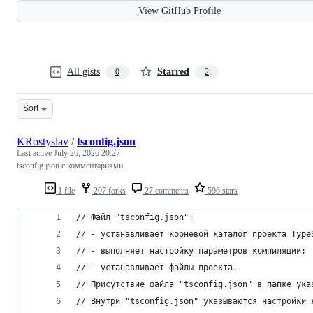
View GitHub Profile
All gists
Starred
0
2
Sort
KRostyslav
/
tsconfig.json
Last active
July 26, 2026 20:27
tsconfig.json с комментариями.
1 file
207 forks
27 comments
596 stars
// Файл "tsconfig.json":
// - устанавливает корневой каталог проекта Type
// - выполняет настройку параметров компиляции;
// - устанавливает файлы проекта.
// Присутствие файла "tsconfig.json" в папке ука
// Внутри "tsconfig.json" указываются настройки 