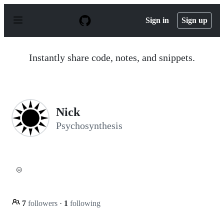
S
k
Sign in
Sign up
i
p
t
o
Instantly share code, notes, and snippets.
c
o
n
t
e
n
Nick
t
Psychosynthesis
😑
7
followers
·
1
following