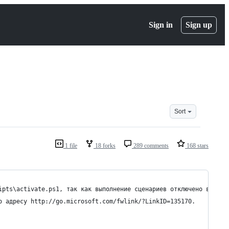
Sign in
Sign up
Sort
1 file
18 forks
289 comments
168 stars
ipts\activate.ps1, так как выполнение сценариев отключено в этой
о адресу http://go.microsoft.com/fwlink/?LinkID=135170.