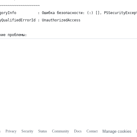
~~~~~~~~~~~~~~~~~~~
goryInfo          : Ошибка безопасности: (:) [], PSSecurityExcep
yQualifiedErrorId : UnauthorizedAccess
ние проблемы:
s
Privacy
Security
Status
Community
Docs
Contact
Manage cookies