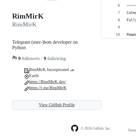
~~~~
Cate
RimMirK
Full
RimMirK
Реше
Telegram (user-)bots developer on
Python
9
followers
·
9
following
RimMirK Incorporated 🧢
Earth
https://RimMirK.dev/
https://t.me/RimMirK
View GitHub Profile
© 2026 GitHub, Inc.
Term
Footer
Footer