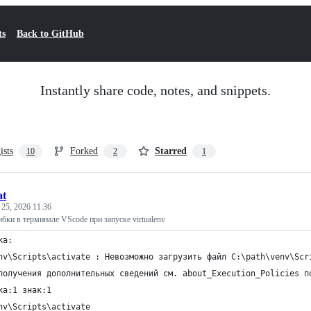
ts
Back to GitHub
Instantly share code, notes, and snippets.
ists
Forked
Starred
10
2
1
at
 25, 2026 11:36
бки в терминале VScode при запуске virtualenv
ка:
nv\Scripts\activate : Невозможно загрузить файл C:\path\venv\Scr
получения дополнительных сведений см. about_Execution_Policies п
ка:1 знак:1
nv\Scripts\activate