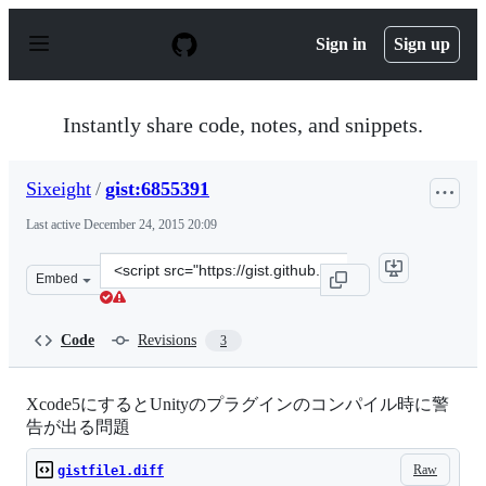
S
k
Sign in
Sign up
i
p
t
o
Instantly share code, notes, and snippets.
c
o
n
Sixeight
/
gist:6855391
t
e
Last active
December 24, 2015 20:09
n
t
Clone
Embed
this
repository
at
Code
Revisions
3
&lt;script
src=&quot;https://gist.github.com/Sixeight/6855391.js&qu
Xcode5にするとUnityのプラグインのコンパイル時に警
告が出る問題
Raw
gistfile1.diff