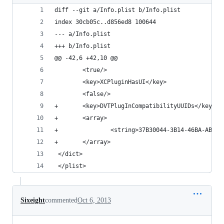
diff --git a/Info.plist b/Info.plist
index 30cb05c..d856ed8 100644
--- a/Info.plist
+++ b/Info.plist
@@ -42,6 +42,10 @@
        <true/>
        <key>XCPluginHasUI</key>
        <false/>
+       <key>DVTPlugInCompatibilityUUIDs</key>
+       <array>
+               <string>37B30044-3B14-46BA-ABAA-
+       </array>
 </dict>
 </plist>
Sixeight
commented
Oct 6, 2013