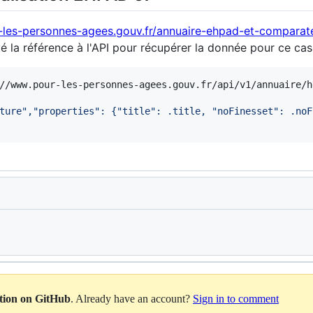
-les-personnes-agees.gouv.fr/annuaire-ehpad-et-comparate
vé la référence à l'API pour récupérer la donnée pour ce cas 
//www.pour-les-personnes-agees.gouv.fr/api/v1/annuaire/h
ture","properties": {"title": .title, "noFinesset": .noF
Loading
ation on GitHub
. Already have an account?
Sign in to comment