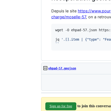
Depuis le site
https://www.pour
charge/moselle-57
, on a retrou
wget -O ehpad-57.json https:
jq 
'
.[].item | {"type": "Fea
`
`
ehpad-57.geojson
to join this convers
Sign up for free