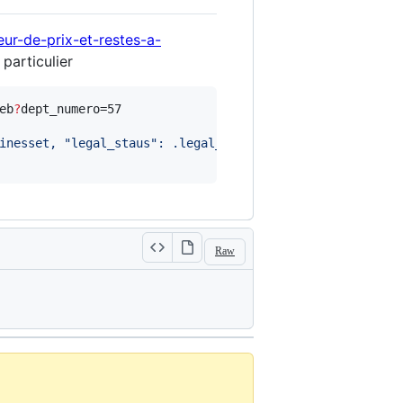
ur-de-prix-et-restes-a-
particulier
eb
?
dept_numero=57

inesset, "legal_staus": .legal_status, "postcode": .coor
Raw