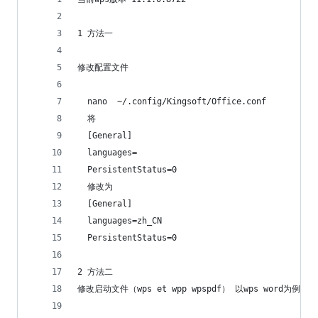
1 方法一
修改配置文件
  nano  ~/.config/Kingsoft/Office.conf 
  将
  [General]
  languages=
  PersistentStatus=0
  修改为
  [General]
  languages=zh_CN
  PersistentStatus=0
2 方法二
修改启动文件（wps et wpp wpspdf） 以wps word为例