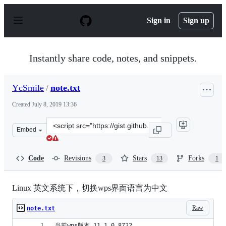
S
k
Sign in
Sign up
i
p
t
o
Instantly share code, notes, and snippets.
c
o
n
YcSmile
/
note.txt
t
e
Created
July 8, 2019 13:36
n
t
Clone
Embed
this
repository
at
Code
Revisions
Stars
Forks
3
13
1
&lt;script
src=&quot;https://gist.github.com/YcSmile/039024e79b9d
Linux 英文系统下，切换wps界面语言为中文
Raw
note.txt
当前wps版本 11.1.0.8722