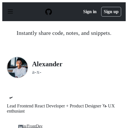
S
k
Sign in
Sign up
i
p
t
o
Instantly share code, notes, and snippets.
c
o
n
t
e
n
Alexander
t
a-x-
🛩️
Lead Frontend React Developer + Product Designer 🦄 UX
enthusiast
in/FrontDev