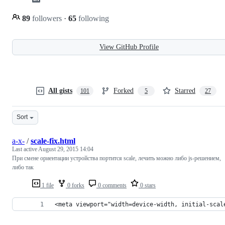
89
followers
·
65
following
View GitHub Profile
All gists
Forked
Starred
101
5
27
Sort
a-x-
/
scale-fix.html
Last active
August 29, 2015 14:04
При смене ориентации устройства портится scale, лечить можно либо js-решением,
либо так
1 file
0 forks
0 comments
0 stars
<meta viewport="width=device-width, initial-scal