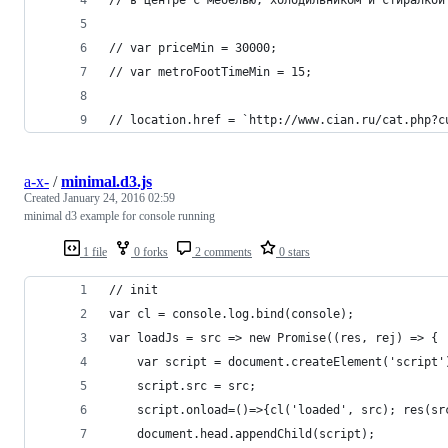
// var priceMin = 30000;
// var metroFootTimeMin = 15;
// location.href = `http://www.cian.ru/cat.php?c
a-x-
/
minimal.d3.js
Created
January 24, 2016 02:59
minimal d3 example for console running
1 file
0 forks
2 comments
0 stars
// init
var cl = console.log.bind(console);
var loadJs = src => new Promise((res, rej) => {
    var script = document.createElement('script'
    script.src = src;
    script.onload=()=>{cl('loaded', src); res(sr
    document.head.appendChild(script);