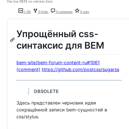
One true BEM css selectors form
1 file
0 forks
0 comments
0 stars
Упрощённый css-
синтаксис для BEM
bem-site/bem-forum-content-ru#1061
(comment)
https://github.com/postcss/sugarss
OBSOLETE
Здесь представлен черновик идеи
сокращённой записи bem-сущностей в
css/stylus.