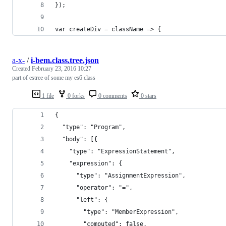
});
var createDiv = className => {
a-x-
/
i-bem.class.tree.json
Created
February 23, 2016 10:27
part of estree of some my es6 class
1 file
0 forks
0 comments
0 stars
{
  "type": "Program",
  "body": [{
    "type": "ExpressionStatement",
    "expression": {
      "type": "AssignmentExpression",
      "operator": "=",
      "left": {
        "type": "MemberExpression",
        "computed": false,