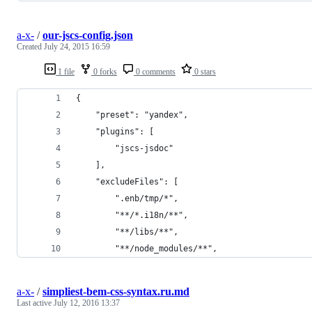
a-x-
/
our-jscs-config.json
Created
July 24, 2015 16:59
1 file
0 forks
0 comments
0 stars
{
    "preset": "yandex",
    "plugins": [
        "jscs-jsdoc"
    ],
    "excludeFiles": [
        ".enb/tmp/*",
        "**/*.i18n/**",
        "**/libs/**",
        "**/node_modules/**",
a-x-
/
simpliest-bem-css-syntax.ru.md
Last active
July 12, 2016 13:37