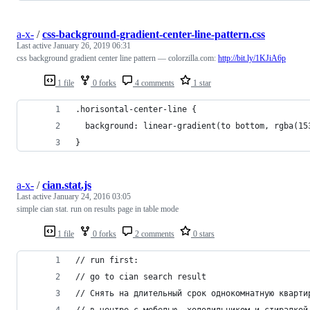
a-x-
/
css-background-gradient-center-line-pattern.css
Last active
January 26, 2019 06:31
css background gradient center line pattern — colorzilla.com:
http://bit.ly/1KJiA6p
1 file
0 forks
4 comments
1 star
.horisontal-center-line {
  background: linear-gradient(to bottom, rgba(15
}
a-x-
/
cian.stat.js
Last active
January 24, 2016 03:05
simple cian stat. run on results page in table mode
1 file
0 forks
2 comments
0 stars
// run first:
// go to cian search result
// Снять на длительный срок однокомнатную кварти
// в центре с мебелью, холодильником и стиралкой