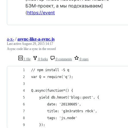
БЭМ-проект, а мы подсказываем]
(
https://event
a-x-
/
async-like-a-sync.js
Last active
August 29, 2015 14:17
Async code like a sync in the record
1 file
0 forks
0 comments
0 stars
// npm install -S q
var Q = require('q');
Q.async(function*() {
    yield db.hmset('blog::post', {
        date: '20130605',
        title: 'g3n3rat0rs r0ck',
        tags: 'js,node'
    });