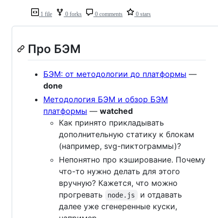
1 file
0 forks
0 comments
0 stars
Про БЭМ
БЭМ: от методологии до платформы
—
done
Методология БЭМ и обзор БЭМ
платформы
—
watched
Как принято прикладывать
дополнительную статику к блокам
(например, svg-пиктограммы)?
Непонятно про кэширование. Почему
что-то нужно делать для этого
вручную? Кажется, что можно
прогревать
и отдавать
node.js
далее уже сгенеренные куски,