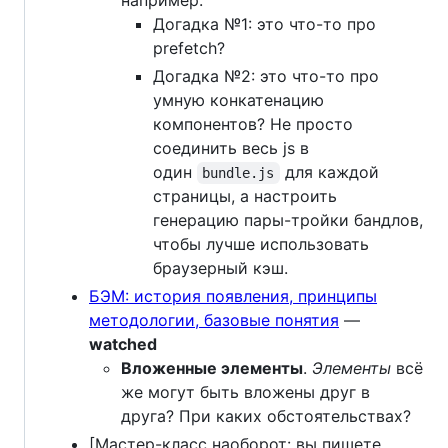
например.
Догадка №1: это что-то про
prefetch?
Догадка №2: это что-то про
умную конкатенацию
компонентов? Не просто
соединить весь js в
один
для каждой
bundle.js
страницы, а настроить
генерацию пары-тройки бандлов,
чтобы лучше использовать
браузерный кэш.
БЭМ: история появления, принципы
методологии, базовые понятия
—
watched
Вложенные элементы
.
Элементы
всё
же могут быть вложены друг в
друга? При каких обстоятельствах?
[Мастер-класс наоборот: вы пишете