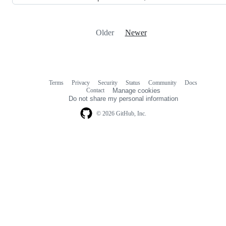
Older
Newer
Terms
Privacy
Security
Status
Community
Docs
Footer
Footer
Contact
Manage cookies
navigation
Do not share my personal information
© 2026 GitHub, Inc.