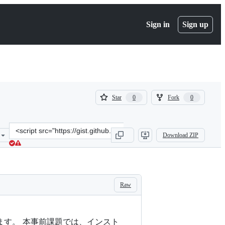
Sign in
Sign up
(
(
Star
Fork
0
0
0
0
)
)
Clone
Download ZIP
this
repository
at
&lt;script
src=&quot;https://gist.github.com/a-
Raw
zara-
n/e314c1c2509868d0d5ee677a1ffbc686.js&quot;&gt;&lt;/script&gt;
います。 本事前課題では、インスト