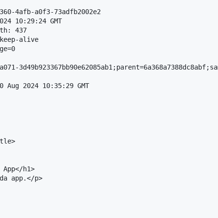
360-4afb-a0f3-73adfb2002e2

024 10:29:24 GMT

th: 437

keep-alive

e=0

a071-3d49b923367bb90e62085ab1;parent=6a368a7388dc8abf;sa
0 Aug 2024 10:35:29 GMT

le>

 App</h1>

da app.</p>
