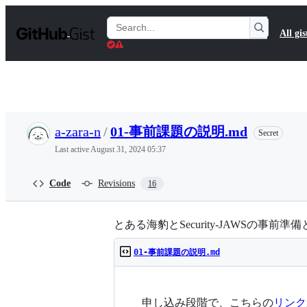
S
k
Search
All gis
i
Gists
p
t
o
c
o
n
t
a-zara-n
/
01-事前課題の説明.md
Secret
e
n
Last active
August 31, 2024 05:37
t
Code
Revisions
16
とある海豹とSecurity-JAWSの
01-事前課題の説明.md
申し込み段階で、こちらの
リンク