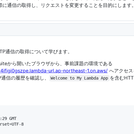
用し実際に通信の取得し、リクエストを変更することを目的にします
たHTTP通信の取得について学びます。
Suiteから開いたブラウザから、事前課題の環境である
ifigi0gszpe.lambda-url.ap-northeast-1.on.aws/
へアクセス
TP通信の履歴を確認し、
を含むHT
Welcome to My Lambda App
:29 GMT

rset=UTF-8
