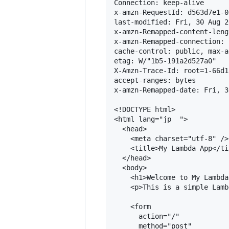
Connection: keep-alive

x-amzn-RequestId: d563d7e1-0
last-modified: Fri, 30 Aug 2
x-amzn-Remapped-content-leng
x-amzn-Remapped-connection: 
cache-control: public, max-ag
etag: W/"1b5-191a2d527a0"

X-Amzn-Trace-Id: root=1-66d1
accept-ranges: bytes

x-amzn-Remapped-date: Fri, 3
<!DOCTYPE html>

<html lang="jp  ">

  <head>

    <meta charset="utf-8" />

    <title>My Lambda App</tit
  </head>

  <body>

    <h1>Welcome to My Lambda
    <p>This is a simple Lamb
    <form

      action="/"

      method="post"
