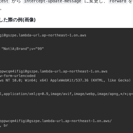
から
に変更し、
を
test
intercept-update-message
Forward
。
した際の例(画像)