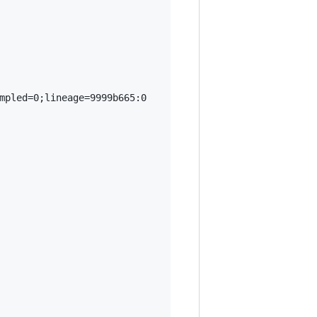
mpled=0;lineage=9999b665:0
