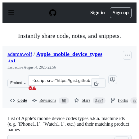
S
k
Sign in
Sign up
i
p
t
o
Instantly share code, notes, and snippets.
c
o
n
adamawolf
/
Apple_mobile_device_types
t
.txt
e
n
Last active
August 4, 2026 22:56
t
Clone
Embed
this
repository
at
Code
Revisions
Stars
Forks
68
3,374
376
&lt;script
src=&quot;https://gist.github.com/adamawolf/3048717.js
List of Apple's mobile device codes types a.k.a. machine ids
(e.g. `iPhone1,1`, `Watch1,1`, etc.) and their matching product
names