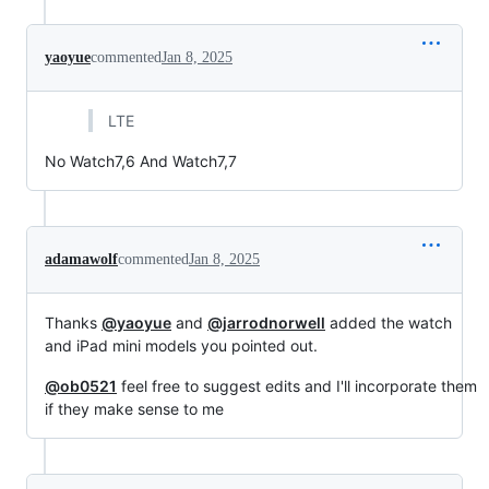
yaoyue
commented
Jan 8, 2025
LTE
No Watch7,6 And Watch7,7
adamawolf
commented
Jan 8, 2025
Thanks
@yaoyue
and
@jarrodnorwell
added the watch
and iPad mini models you pointed out.
@ob0521
feel free to suggest edits and I'll incorporate them
if they make sense to me