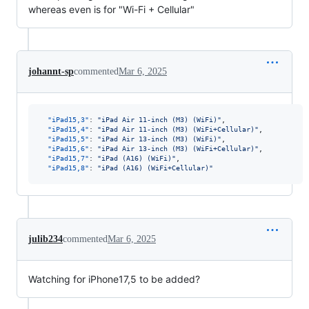
whereas even is for "Wi-Fi + Cellular"
johannt-sp
commented
Mar 6, 2025
"iPad15,3"
: 
"
iPad Air 11-inch (M3) (WiFi)
"
,

"iPad15,4"
: 
"
iPad Air 11-inch (M3) (WiFi+Cellular)
"
,

"iPad15,5"
: 
"
iPad Air 13-inch (M3) (WiFi)
"
,

"iPad15,6"
: 
"
iPad Air 13-inch (M3) (WiFi+Cellular)
"
,

"iPad15,7"
: 
"
iPad (A16) (WiFi)
"
,

"iPad15,8"
: 
"
iPad (A16) (WiFi+Cellular)
"
julib234
commented
Mar 6, 2025
Watching for iPhone17,5 to be added?