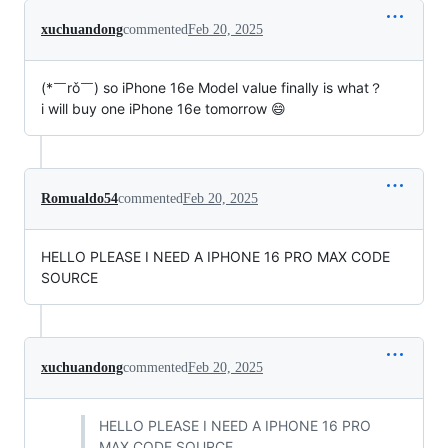
xuchuandong
commented
Feb 20, 2025
(*￣rǒ￣) so iPhone 16e Model value finally is what？
i will buy one iPhone 16e tomorrow 😄
Romualdo54
commented
Feb 20, 2025
HELLO PLEASE I NEED A IPHONE 16 PRO MAX CODE
SOURCE
xuchuandong
commented
Feb 20, 2025
HELLO PLEASE I NEED A IPHONE 16 PRO
MAX CODE SOURCE