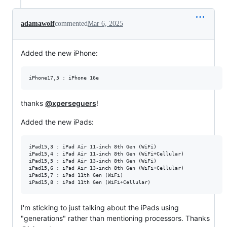
adamawolf
commented
Mar 6, 2025
Added the new iPhone:
thanks
@xperseguers
!
Added the new iPads:
iPad15,3 : iPad Air 11-inch 8th Gen (WiFi)

iPad15,4 : iPad Air 11-inch 8th Gen (WiFi+Cellular)

iPad15,5 : iPad Air 13-inch 8th Gen (WiFi)

iPad15,6 : iPad Air 13-inch 8th Gen (WiFi+Cellular)

iPad15,7 : iPad 11th Gen (WiFi)

I'm sticking to just talking about the iPads using
"generations" rather than mentioning processors. Thanks