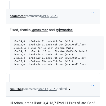
adamawolf
commented
Mar 6, 2025
Fixed, thanks
@mexmer
and
@jwarchol
iPad14,8 : iPad Air 11 inch 6th Gen (WiFi)

iPad14,9 : iPad Air 11 inch 6th Gen (WiFi+Cellular)

iPad14,10 : iPad Air 13 inch 6th Gen (WiFi)

iPad14,11 : iPad Air 13 inch 6th Gen (WiFi+Cellular)

iPad15,3 : iPad Air 11-inch 7th Gen (WiFi)

iPad15,4 : iPad Air 11-inch 7th Gen (WiFi+Cellular)

iPad15,5 : iPad Air 13-inch 7th Gen (WiFi)

•
edited
timurbeg
commented
Mar 13, 2025
Hi Adam, aren't iPad13,4-13,7 iPad 11 Pros of 3rd Gen?