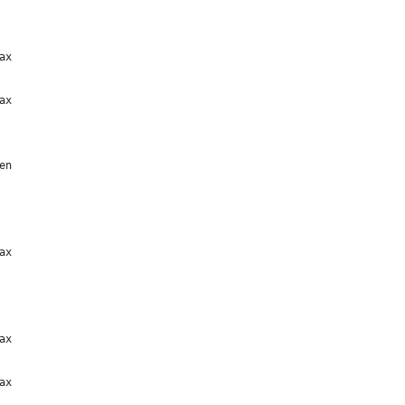
ax
ax
en
ax
ax
ax