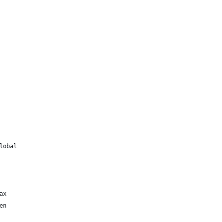
lobal
ax
en