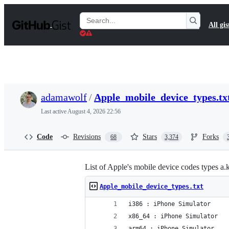
S
k
Search
All gis
i
Gists
p
t
o
c
o
n
t
adamawolf
/
Apple_mobile_device_types.tx
e
n
Last active
August 4, 2026 22:56
t
Code
Revisions
Stars
Forks
68
3,374
List of Apple's mobile device codes types a.
Apple_mobile_device_types.txt
i386 : iPhone Simulator
x86_64 : iPhone Simulator
arm64 : iPhone Simulator