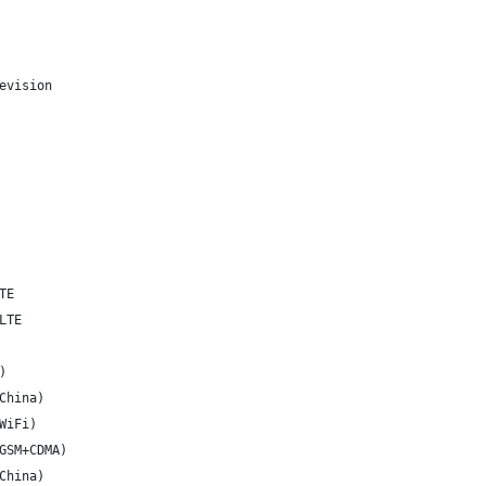
evision
TE
LTE
)
China)
WiFi)
GSM+CDMA)
China)