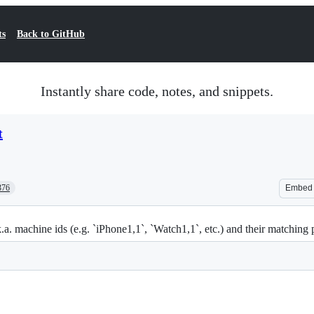
ts
Back to GitHub
Instantly share code, notes, and snippets.
t
376
Embed
k.a. machine ids (e.g. `iPhone1,1`, `Watch1,1`, etc.) and their matching