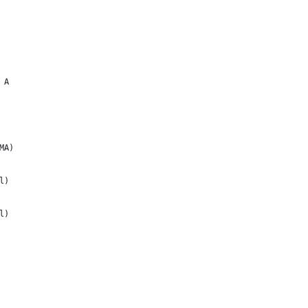
 A
MA)
l)
l)