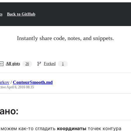
ts
Back to GitHub
Instantly share code, notes, and snippets.
All gists
Forked
26
1
arkov
/
ContourSmooth.md
ctive
April 6, 2016 08:35
ано:
 можем как-то сгладить
координаты
точек контура