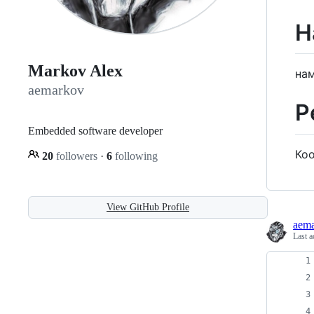
Н
Markov Alex
нам
aemarkov
Р
Embedded software developer
Коо
20
followers
·
6
following
View GitHub Profile
aem
Last a