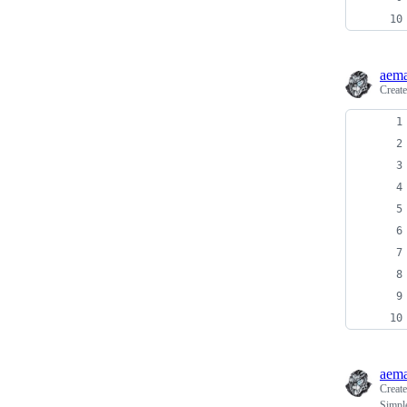
aem
Creat
aem
Creat
Simpl