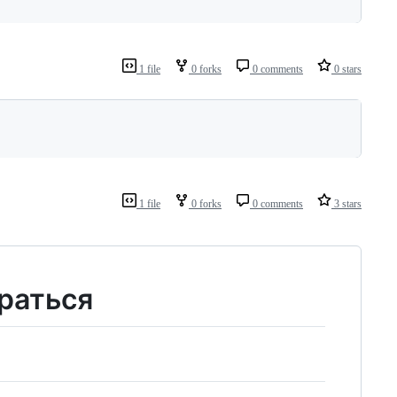
1 file
0 forks
0 comments
0 stars
1 file
0 forks
0 comments
3 stars
сраться