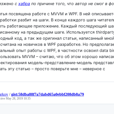
изжено с
хабра
по причине того, что автор не смог в ф
тья посвящена работе с MVVM и WPF. В ней описывается
работки разбит на шаги. В конце каждого шага читат
еть работающее приложение. Каждый последующий шаг
исанному на предыдущем шаге. Используется thirdpart
одный код, а так же оригинал статьи, написанный мной
считана на новичков в WPF разработке. Но предполага
альный опыт работы с WPF, в частности освоил data bin
ользовать MVVM – считаю, что об этом хорошо написа
ектирования модель-представление-модель представл
ать эту статью – просто поверьте мне – неверное с
arkov
/
gist:58dba88f7a7dabd65a0ebbf208db8a79
ctive
May 28, 2019 10:35
Loading