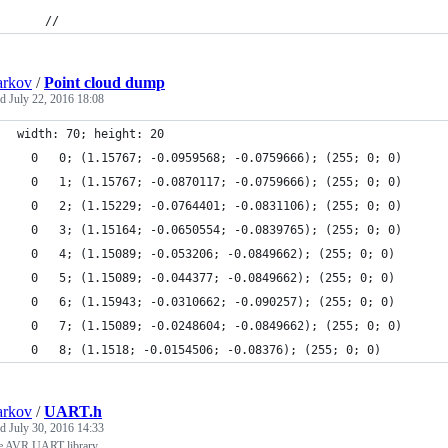
    //
arkov
/
Point cloud dump
ed
July 22, 2016 18:08
width: 70; height: 20
  0   0; (1.15767; -0.0959568; -0.0759666); (255; 0; 0)
  0   1; (1.15767; -0.0870117; -0.0759666); (255; 0; 0)
  0   2; (1.15229; -0.0764401; -0.0831106); (255; 0; 0)
  0   3; (1.15164; -0.0650554; -0.0839765); (255; 0; 0)
  0   4; (1.15089; -0.053206; -0.0849662); (255; 0; 0)
  0   5; (1.15089; -0.044377; -0.0849662); (255; 0; 0)
  0   6; (1.15943; -0.0310662; -0.090257); (255; 0; 0)
  0   7; (1.15089; -0.0248604; -0.0849662); (255; 0; 0)
  0   8; (1.1518; -0.0154506; -0.08376); (255; 0; 0)
arkov
/
UART.h
ed
July 30, 2016 14:33
e AVR UART library