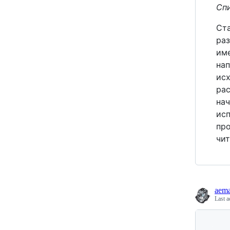
Сп
Ста
раз
им
нап
исх
рас
нач
исп
про
чит
aem
Last a