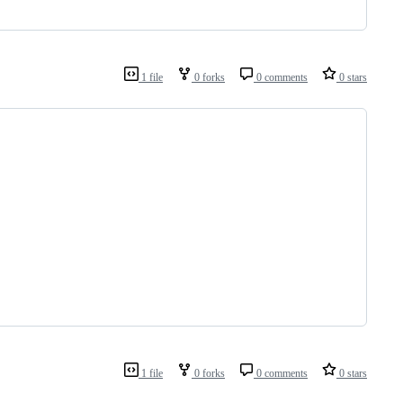
1 file
0 forks
0 comments
0 stars
1 file
0 forks
0 comments
0 stars