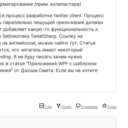
орматирование (прим. копипастера)
 процесс разработки twitter client. Процесс
ель параллельно пишущий приложение должен
 добавляет какую-то функциональность к
y библиотека TweetSharp. Ссылку на
 на английском, можно найти тут. Статья
ется, что читатель имеет некоторый
ding. Я не буду писать зачем нужно
но в статье “Приложения WPF с шаблоном
ения” от Джоша Смита. Если вы не хотите
1 file
0 forks
0 comments
0 stars