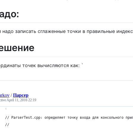
адо:
 надо записать сглаженные точки в правильные индек
ешение
рдинаты точек вычисляются как: `
arkov
/
Парсер
ctive
April 11, 2016 22:19
`
// ParserTest.cpp: определяет точку входа для консольного при
//