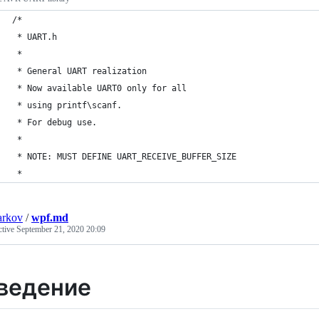
/*
 * UART.h
 *
 * General UART realization
 * Now available UART0 only for all
 * using printf\scanf.
 * For debug use.
 * 
 * NOTE: MUST DEFINE UART_RECEIVE_BUFFER_SIZE
 *
arkov
/
wpf.md
ctive
September 21, 2020 20:09
ведение