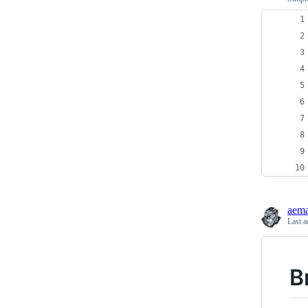
aem
Last a
В