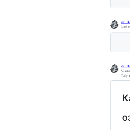
aem
Last a
aem
Creat
Гайд 
К
О