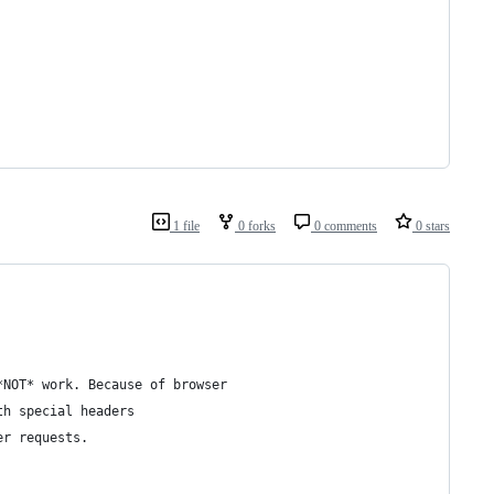
1 file
0 forks
0 comments
0 stars
*NOT* work. Because of browser
th special headers
er requests.