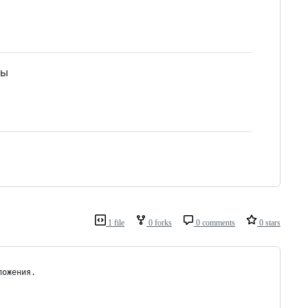
сы
1 file
0 forks
0 comments
0 stars
ложения.