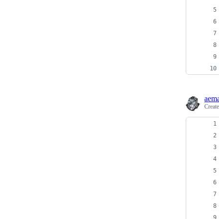
aem
Creat