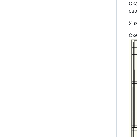
Ска
сво
У в
Сх