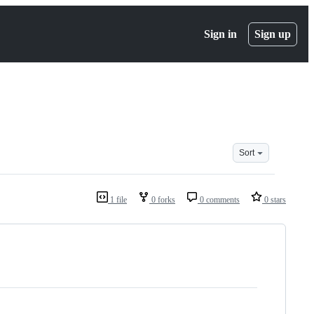
Sign in
Sign up
Sort
1 file
0 forks
0 comments
0 stars