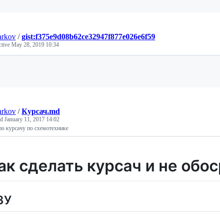
arkov
/
gist:f375e9d08b62ce32947f877e026e6f59
ctive
May 28, 2019 10:34
Loading
arkov
/
Курсач.md
ed
January 11, 2017 14:02
по курсачу по схемотехнике
ак сделать курсач и не обо
ЗУ