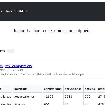
ts
Back to GitHub
Instantly share code, notes, and snippets.
ists
3
om
/
mx_complete.csv
mber 31, 2021 22:06
os, Defunciones, Ambulatorios, Hospitalizados e Intubados por Municipio
d
municipio
confirmados
defunciones
activos
ambu
alientes
Aguascalientes
32906
2613
722
271
alientes
Asientos
606
48
4
478