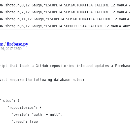
AN,shotgun,8,12 Gauge,"ESCOPETA SEMIAUTOMATICA CALIBRE 12 MARCA 
AN,shotgun,7,12 Gauge,"ESCOPETA SEMIAUTOMATICA CALIBRE 12 MARCA 
AN,shotgun,11,12 Gauge,"ESCOPETA SEMIAUTOMATICA CALIBRE 12 MARCA
AN,shotgun,6,12 Gauge,"ESCOPETA SOBREPUESTA CALIBRE 12 MARCA ARM
om
/
firebase.py
 26, 2017 22:50
ript that loads a GitHub repositories info and updates a Firebas
will require the following database rules:
"rules": {        
    "repositories": {
      ".write": "auth != null",
      ".read": true