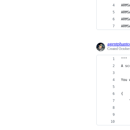
ARMS
ARMS
ARMS
ARMS
agentphant
Created
October
"""
A sc
You 
{
    
    
    
    