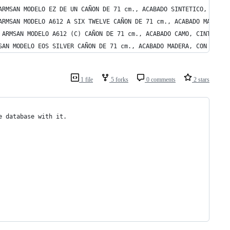
ARMSAN MODELO EZ DE UN CAÑON DE 71 cm., ACABADO SINTETICO, CINTA
ARMSAN MODELO A612 A SIX TWELVE CAÑON DE 71 cm., ACABADO MADERA,
 ARMSAN MODELO A612 (C) CAÑON DE 71 cm., ACABADO CAMO, CINTA VEN
SAN MODELO EOS SILVER CAÑON DE 71 cm., ACABADO MADERA, CON E
1 file
5 forks
0 comments
2 stars
e database with it.