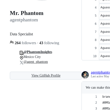
Aguasc
Mr. Phantom
Aguasc
agentphantom
Aguasc
Aguasc
Data Specialist
Aguasc
264
followers
·
43
following
Aguasc
@PhantomInsights
Aguasc
Mexico City
@agent_phantom
agentphant
View GitHub Profile
Last active
May 
We can make this
bran
ARMS
ARMS