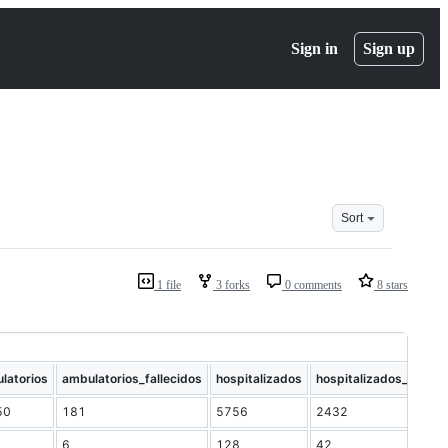
Sign in
Sign up
Sort
1 file
3 forks
0 comments
8 stars
latorios
ambulatorios_fallecidos
hospitalizados
hospitalizados_falleci
50
181
5756
2432
6
128
42