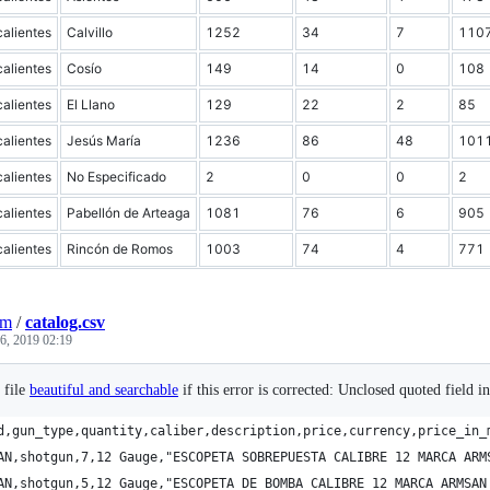
alientes
Calvillo
1252
34
7
110
alientes
Cosío
149
14
0
108
alientes
El Llano
129
22
2
85
alientes
Jesús María
1236
86
48
101
alientes
No Especificado
2
0
0
2
alientes
Pabellón de Arteaga
1081
76
6
905
alientes
Rincón de Romos
1003
74
4
771
om
/
catalog.csv
6, 2019 02:19
 file
beautiful and searchable
if this error is corrected: Unclosed quoted field in
d,gun_type,quantity,caliber,description,price,currency,price_in_
AN,shotgun,7,12 Gauge,"ESCOPETA SOBREPUESTA CALIBRE 12 MARCA ARM
AN,shotgun,5,12 Gauge,"ESCOPETA DE BOMBA CALIBRE 12 MARCA ARMSAN