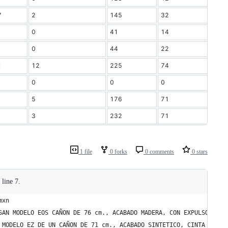
7
2
145
32
0
41
14
0
44
22
1
12
225
74
0
0
0
5
176
71
3
232
71
1 file
0 forks
0 comments
0 stars
 line 7.
mxn
SAN MODELO EOS CAÑON DE 76 cm., ACABADO MADERA, CON EXPULSOR, CU
 MODELO EZ DE UN CAÑON DE 71 cm., ACABADO SINTETICO, CINTA VENTI