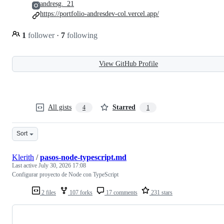
andresg._21
https://portfolio-andresdev-col.vercel.app/
1
follower
·
7
following
View GitHub Profile
All gists
Starred
4
1
Sort
Klerith
/
pasos-node-typescript.md
Last active
July 30, 2026 17:08
Configurar proyecto de Node con TypeScript
2 files
107 forks
17 comments
231 stars