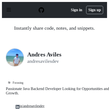
S
k
Sign in
Sign up
i
p
t
o
Instantly share code, notes, and snippets.
c
o
n
t
e
n
Andres Aviles
t
andresavilesdev
🎯
Focusing
Passionate Java Backend Developer Looking for Opportunities an
Growth.
in/andresavilesdev