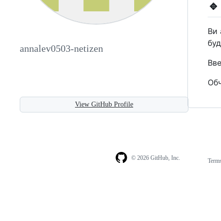
🔹
Ви 
буд
annalev0503-netizen
Вве
Обч
View GitHub Profile
© 2026 GitHub, Inc.
Term
Footer
Footer
navigation