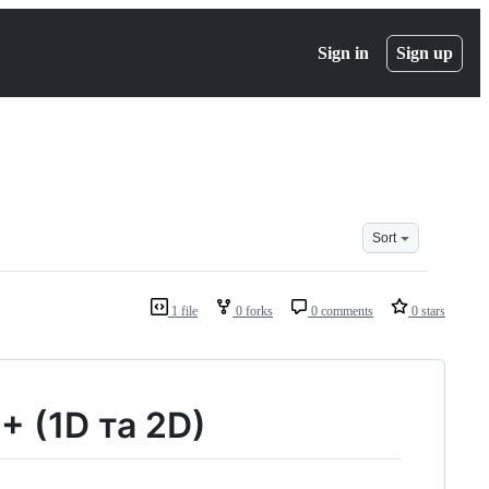
Sign in
Sign up
Sort
1 file
0 forks
0 comments
0 stars
+ (1D та 2D)