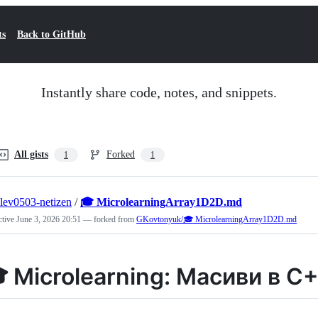
ts
Back to GitHub
Instantly share code, notes, and snippets.
All gists
Forked
1
1
lev0503-netizen
/
🎓 MicrolearningArray1D2D.md
ctive
June 3, 2026 20:51
— forked from
GKovtonyuk/🎓 MicrolearningArray1D2D.md
 Microlearning: Масиви в C+