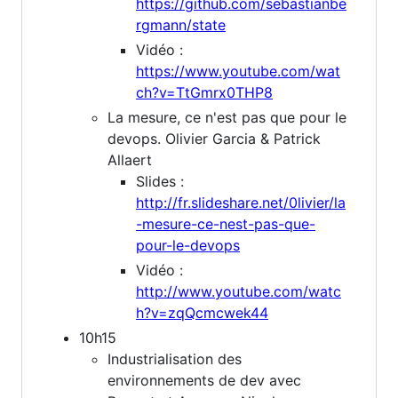
https://github.com/sebastianbe
rgmann/state
Vidéo :
https://www.youtube.com/wat
ch?v=TtGmrx0THP8
La mesure, ce n'est pas que pour le
devops. Olivier Garcia & Patrick
Allaert
Slides :
http://fr.slideshare.net/0livier/la
-mesure-ce-nest-pas-que-
pour-le-devops
Vidéo :
http://www.youtube.com/watc
h?v=zqQcmcwek44
10h15
Industrialisation des
environnements de dev avec