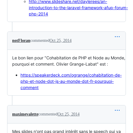
http://www.slideshare.net/daylerees/an-
introduction-to-the-laravel-framework-afup-forum-
php-2014
notFloran
commented
Oct 25, 2014
Le bon lien pour "Cohabitation de PHP et Node au Monde,
pourquoi et comment. Olivier Grange-Labat" est :
https://speakerdeck.com/ogrange/cohabitation-de-
php-et-node-dot-js-au-monde-dot-fr-pourquoi-
comment
maximevalette
commented
Oct 25, 2014
Mes slides n'ont pas grand intérêt sans le speech qui va