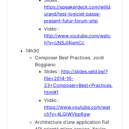
https://speakerdeck.com/willd
urand/test-logiciel-passe-
present-futur-forum-php
Vidéo :
http://www.youtube.com/watc
h?v=UNSJI4jsmCc
14h30
Composer Best Practices. Jordi
Boggiano
Slides :
http://slides.seld.be/?
file=2014-10-
23+Composer+Best+Practices.
html#1
Vidéo :
https://www.youtube.com/wat
ch?v=4LQjWVbp6gw
Architecture d'une application Full
API orienté micro service. Xavier