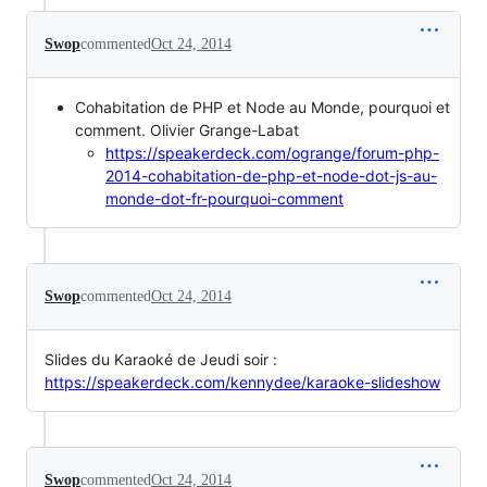
Swop
commented
Oct 24, 2014
Cohabitation de PHP et Node au Monde, pourquoi et
comment. Olivier Grange-Labat
https://speakerdeck.com/ogrange/forum-php-
2014-cohabitation-de-php-et-node-dot-js-au-
monde-dot-fr-pourquoi-comment
Swop
commented
Oct 24, 2014
Slides du Karaoké de Jeudi soir :
https://speakerdeck.com/kennydee/karaoke-slideshow
Swop
commented
Oct 24, 2014