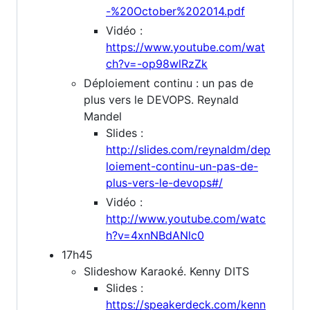
-%20October%202014.pdf
Vidéo :
https://www.youtube.com/wat
ch?v=-op98wlRzZk
Déploiement continu : un pas de
plus vers le DEVOPS. Reynald
Mandel
Slides :
http://slides.com/reynaldm/dep
loiement-continu-un-pas-de-
plus-vers-le-devops#/
Vidéo :
http://www.youtube.com/watc
h?v=4xnNBdANlc0
17h45
Slideshow Karaoké. Kenny DITS
Slides :
https://speakerdeck.com/kenn