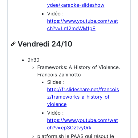
ydee/karaoke-slideshow
Vidéo :
https://www.youtube.com/wat
ch?v=Ln12meWM1pE
Vendredi 24/10
9h30
Frameworks: A History of Violence.
François Zaninotto
Slides :
http://fr.slideshare.net/francois
z/frameworks-a-history-of-
violence
Vidéo :
https://www.youtube.com/wat
ch?v=ep3Oztvy0rk
platform.sh le PAAS qui résout le