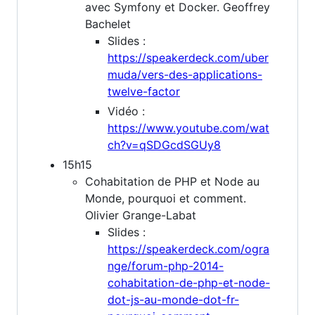
avec Symfony et Docker. Geoffrey
Bachelet
Slides :
https://speakerdeck.com/uber
muda/vers-des-applications-
twelve-factor
Vidéo :
https://www.youtube.com/wat
ch?v=qSDGcdSGUy8
15h15
Cohabitation de PHP et Node au
Monde, pourquoi et comment.
Olivier Grange-Labat
Slides :
https://speakerdeck.com/ogra
nge/forum-php-2014-
cohabitation-de-php-et-node-
dot-js-au-monde-dot-fr-