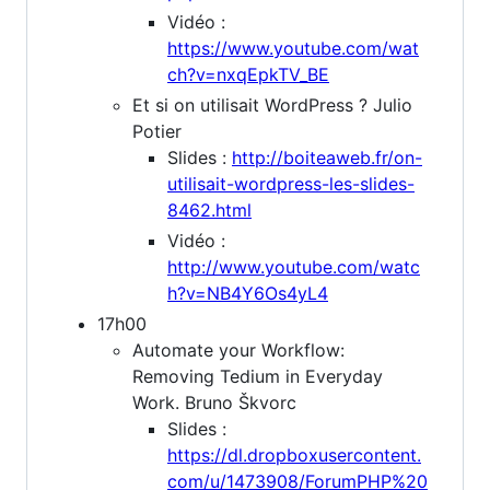
Vidéo :
https://www.youtube.com/wat
ch?v=nxqEpkTV_BE
Et si on utilisait WordPress ? Julio
Potier
Slides :
http://boiteaweb.fr/on-
utilisait-wordpress-les-slides-
8462.html
Vidéo :
http://www.youtube.com/watc
h?v=NB4Y6Os4yL4
17h00
Automate your Workflow:
Removing Tedium in Everyday
Work. Bruno Škvorc
Slides :
https://dl.dropboxusercontent.
com/u/1473908/ForumPHP%20