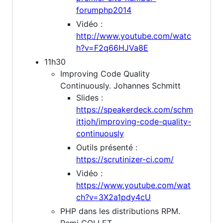
forumphp2014
Vidéo :
http://www.youtube.com/watc
h?v=F2q66HJVa8E
11h30
Improving Code Quality
Continuously. Johannes Schmitt
Slides :
https://speakerdeck.com/schm
ittjoh/improving-code-quality-
continuously
Outils présenté :
https://scrutinizer-ci.com/
Vidéo :
https://www.youtube.com/wat
ch?v=3X2a1pdy4cU
PHP dans les distributions RPM.
Remi COLLET