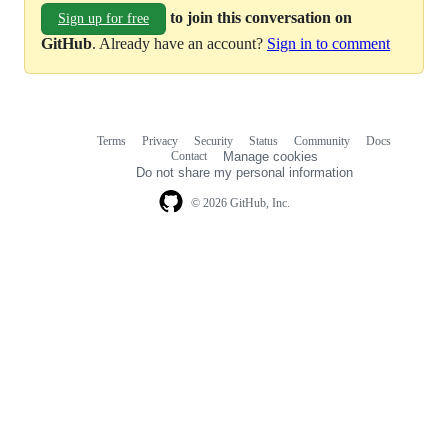
to join this conversation on
Sign up for free
GitHub
. Already have an account?
Sign in to comment
Terms
Privacy
Security
Status
Community
Docs
Footer
Footer
Contact
Manage cookies
navigation
Do not share my personal information
© 2026 GitHub, Inc.