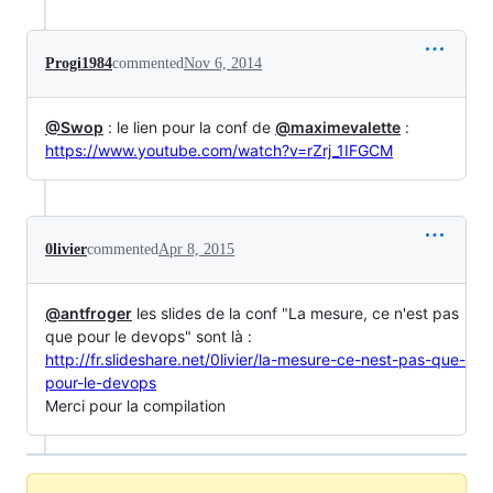
Progi1984
commented
Nov 6, 2014
@Swop
: le lien pour la conf de
@maximevalette
:
https://www.youtube.com/watch?v=rZrj_1IFGCM
0livier
commented
Apr 8, 2015
@antfroger
les slides de la conf "La mesure, ce n'est pas
que pour le devops" sont là :
http://fr.slideshare.net/0livier/la-mesure-ce-nest-pas-que-
pour-le-devops
Merci pour la compilation