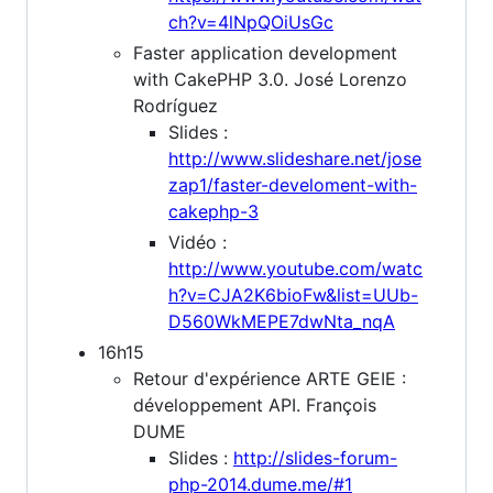
ch?v=4lNpQOiUsGc
Faster application development
with CakePHP 3.0. José Lorenzo
Rodríguez
Slides :
http://www.slideshare.net/jose
zap1/faster-develoment-with-
cakephp-3
Vidéo :
http://www.youtube.com/watc
h?v=CJA2K6bioFw&list=UUb-
D560WkMEPE7dwNta_nqA
16h15
Retour d'expérience ARTE GEIE :
développement API. François
DUME
Slides :
http://slides-forum-
php-2014.dume.me/#1