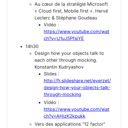
Au cœur de la stratégie Microsoft
« Cloud first, Mobile first ». Hervé
Leclerc & Stéphane Goudeau
Vidéo :
https://www.youtube.com/wat
ch?v=U1uJ5PfsiYE
14h30
Design how your objects talk to
each other through mocking.
Konstantin Kudryashov
Slides :
http://fr.slideshare.net/everzet/
design-how-your-objects-talk-
through-mocking
Vidéo :
https://www.youtube.com/wat
ch?v=AHizK2kpukk
Vers des applications "12 factor"