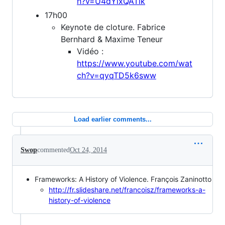
h?v=U4dYlxQATlk
17h00
Keynote de cloture. Fabrice
Bernhard & Maxime Teneur
Vidéo :
https://www.youtube.com/wat
ch?v=qyqTD5k6sww
Load earlier comments...
Swop
commented
Oct 24, 2014
Frameworks: A History of Violence. François Zaninotto
http://fr.slideshare.net/francoisz/frameworks-a-
history-of-violence