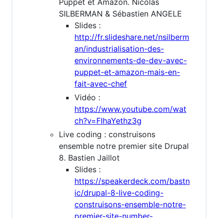
Puppet et Amazon. Nicolas
SILBERMAN & Sébastien ANGELE
Slides :
http://fr.slideshare.net/nsilberm
an/industrialisation-des-
environnements-de-dev-avec-
puppet-et-amazon-mais-en-
fait-avec-chef
Vidéo :
https://www.youtube.com/wat
ch?v=FIhaYethz3g
Live coding : construisons
ensemble notre premier site Drupal
8. Bastien Jaillot
Slides :
https://speakerdeck.com/bastn
ic/drupal-8-live-coding-
construisons-ensemble-notre-
premier-site-number-