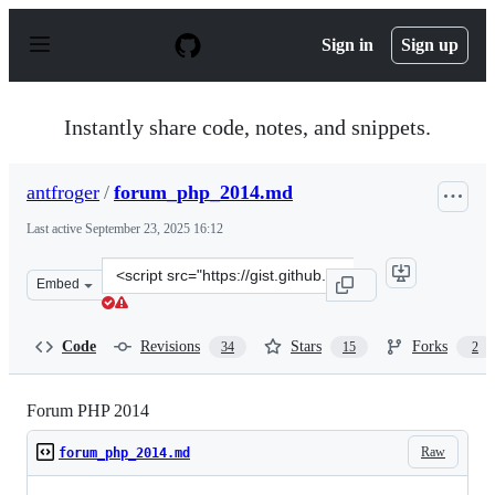
S
k
Sign in
Sign up
i
p
t
o
Instantly share code, notes, and snippets.
c
o
n
antfroger
/
forum_php_2014.md
t
e
Last active
September 23, 2025 16:12
n
t
Clone
Embed
this
repository
at
Code
Revisions
Stars
Forks
34
15
2
&lt;script
src=&quot;https://gist.github.com/antfroger/6da522662de
Forum PHP 2014
Raw
forum_php_2014.md