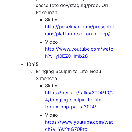
casse tête dev/staging/prod. Ori
Pekelman
Slides :
http://pekelman.com/presentat
ions/platform-sh-forum-php/
Vidéo :
http://www.youtube.com/watc
h?v=yI0EZOHmb28
10h15
Bringing Sculpin to Life. Beau
Simensen
Slides :
https://beau.io/talks/2014/10/2
4/bringing-sculpin-to-life-
forum-php-paris-2014/
Vidéo :
https://www.youtube.com/wat
ch?v=YAYmG70RrqI