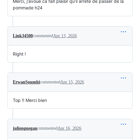
Merci, j'avoue ca fait plaisir qu'il arrete de passer de la
pommade h24
Link34500
commented
Apr 13, 2026
Right !
ErwanSoumhi
commented
Apr 15, 2026
Top !! Merci bien
julienguegan
commented
Apr 16, 2026