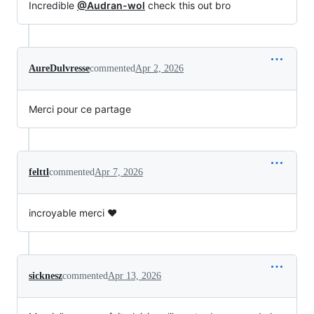
Incredible
@Audran-wol
check this out bro
AureDulvresse
commented
Apr 2, 2026
Merci pour ce partage
felttl
commented
Apr 7, 2026
incroyable merci ♥
sicknesz
commented
Apr 13, 2026