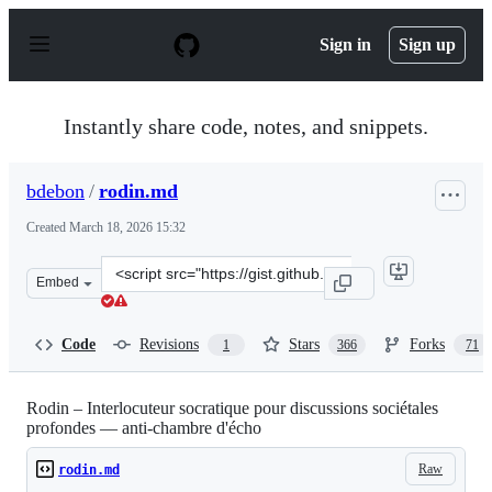
S
k
Sign in
Sign up
i
p
t
o
Instantly share code, notes, and snippets.
c
o
n
bdebon
/
rodin.md
t
e
Created
March 18, 2026 15:32
n
t
Clone
Embed
this
repository
at
Code
Revisions
Stars
Forks
1
366
71
&lt;script
src=&quot;https://gist.github.com/bdebon/e22d0b728abc5
Rodin – Interlocuteur socratique pour discussions sociétales
profondes — anti-chambre d'écho
Raw
rodin.md