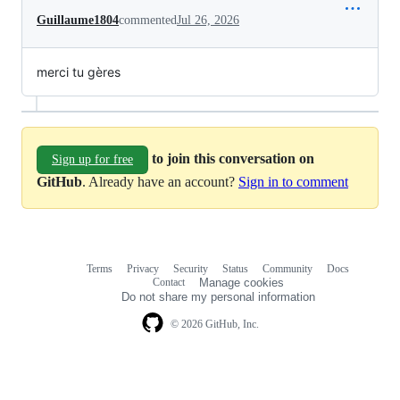
Guillaume1804
commented
Jul 26, 2026
merci tu gères
to join this conversation on
Sign up for free
GitHub
. Already have an account?
Sign in to comment
Terms
Privacy
Security
Status
Community
Docs
Footer
Footer
Contact
Manage cookies
navigation
Do not share my personal information
© 2026 GitHub, Inc.