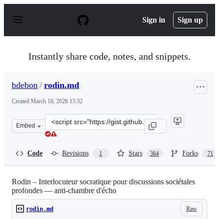
S
k
Sign in
Sign up
i
p
t
o
Instantly share code, notes, and snippets.
c
o
n
bdebon
/
rodin.md
t
e
Created
March 18, 2026 15:32
n
t
Clone
Embed
this
repository
at
Code
Revisions
Stars
Forks
1
364
71
&lt;script
src=&quot;https://gist.github.com/bdebon/e22d0b728abc5
Rodin – Interlocuteur socratique pour discussions sociétales
profondes — anti-chambre d'écho
Raw
rodin.md