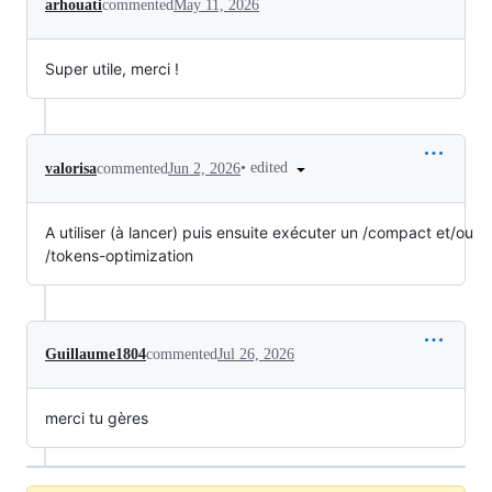
arhouati
commented
May 11, 2026
Super utile, merci !
•
edited
valorisa
commented
Jun 2, 2026
A utiliser (à lancer) puis ensuite exécuter un /compact et/ou
/tokens-optimization
Guillaume1804
commented
Jul 26, 2026
merci tu gères