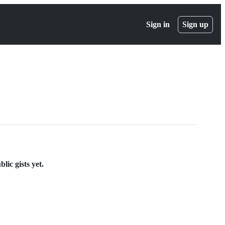
Sign in
Sign up
lic gists yet.