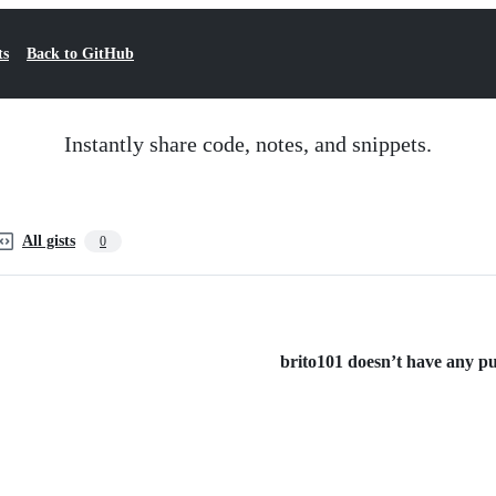
ts
Back to GitHub
Instantly share code, notes, and snippets.
All gists
0
brito101 doesn’t have any pub