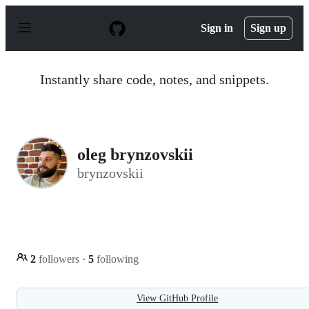
S
k
Sign in
Sign up
i
p
t
o
Instantly share code, notes, and snippets.
c
o
n
t
e
n
oleg brynzovskii
t
brynzovskii
2
followers
·
5
following
View GitHub Profile