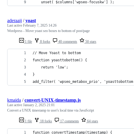
	unset( $columns['wpseo-focuskw'] );
aderaaij
/
yoast
Last active
February 7, 2025 14:26
Wordpress - Move yoast seo boxes to bottom of post/page
1 file
8 forks
40 comments
50 stars
// Move Yoast to bottom
function yoasttobottom() {
	return 'low';
}
add_filter( 'wpseo_metabox_prio', 'yoasttobottom
kmaida
/
convert-UNIX-timestamp.js
Last active
January 2, 2025 21:01
Convert a UNIX timestamp to user's local time via JavaScript
1 file
18 forks
17 comments
64 stars
function convertTimestamp(timestamp) {