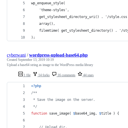
wp_enqueue_style(
	'theme-styles',
	get_stylesheet_directory_uri() . '/style.css
	array(),
	filemtime( get_stylesheet_directory() . '/st
);
cyberwani
/
wordpress-upload-base64.php
Created
September 13, 2019 10:19
Upload a base64 string as image to the WordPress media library
1 file
14 forks
16 comments
44 stars
<?php
/**
 * Save the image on the server.
 */
function
 save_image( 
$
base64_img
, 
$
title
 ) {
// Upload dir.