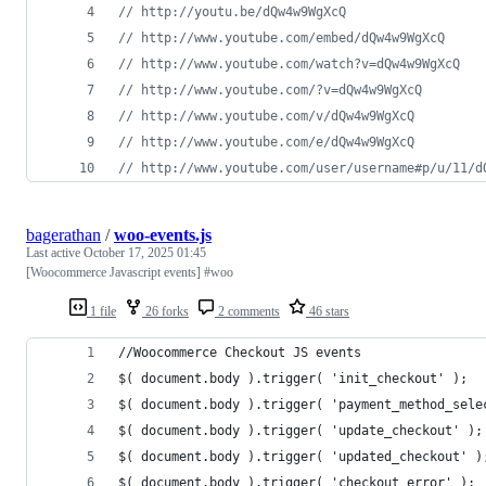
// http://youtu.be/dQw4w9WgXcQ
// http://www.youtube.com/embed/dQw4w9WgXcQ
// http://www.youtube.com/watch?v=dQw4w9WgXcQ
// http://www.youtube.com/?v=dQw4w9WgXcQ
// http://www.youtube.com/v/dQw4w9WgXcQ
// http://www.youtube.com/e/dQw4w9WgXcQ
// http://www.youtube.com/user/username#p/u/11/d
bagerathan
/
woo-events.js
Last active
October 17, 2025 01:45
[Woocommerce Javascript events] #woo
1 file
26 forks
2 comments
46 stars
//Woocommerce Checkout JS events
$( document.body ).trigger( 'init_checkout' );
$( document.body ).trigger( 'payment_method_sele
$( document.body ).trigger( 'update_checkout' );
$( document.body ).trigger( 'updated_checkout' )
$( document.body ).trigger( 'checkout_error' );