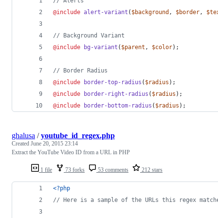
//
 Alerts
@include
alert-variant
(
$background
, 
$border
, 
$te
//
 Background Variant
@include
bg-variant
(
$parent
, 
$color
);
//
 Border Radius
@include
border-top-radius
(
$radius
);
@include
border-right-radius
(
$radius
);
@include
border-bottom-radius
(
$radius
);
ghalusa
/
youtube_id_regex.php
Created
June 20, 2015 23:14
Extract the YouTube Video ID from a URL in PHP
1 file
73 forks
53 comments
212 stars
<?php
// Here is a sample of the URLs this regex match