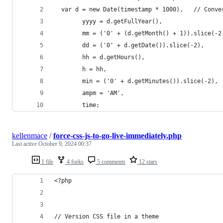
  var d = new D
		yyyy = d.getFullYear(),
		hh = d.getHours(),
		h = hh,
		ampm = 'AM',
		time;
kellenmace
/
force-css-js-to-go-live-immediately.php
Last active
October 9, 2024 00:37
1 file
4 forks
5 comments
12 stars
<?php
// Version CSS file in a theme