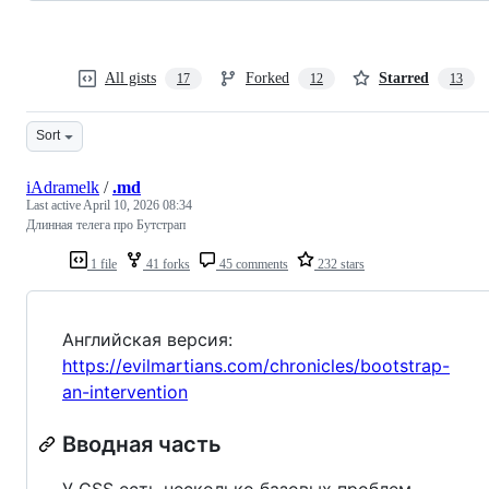
All gists
Forked
Starred
17
12
13
Sort
iAdramelk
/
.md
Last active
April 10, 2026 08:34
Длинная телега про Бутстрап
1 file
41 forks
45 comments
232 stars
Английская версия:
https://evilmartians.com/chronicles/bootstrap-
an-intervention
Вводная часть
У CSS есть несколько базовых проблем,