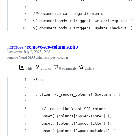
//Woocommerce cart page JS events
$( document.body ).trigger( 'wc_cart_emptied' );
$( document.body ).trigger( 'update_checkout' );
norcross
/
remove-seo-columns.php
Last active
July 2, 2025 12:36
remove Yoast SEO data from post column
1 file
2 forks
0 comments
2 stars
<?php
function rkv_remove_columns( $columns ) {
	// remove the Yoast SEO columns
	unset( $columns['wpseo-score'] );
	unset( $columns['wpseo-title'] );
	unset( $columns['wpseo-metadesc'] );