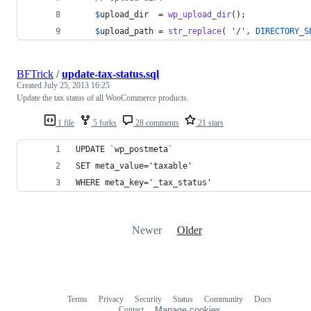
$
upload_dir
  = 
wp_upload_dir
();
$
upload_path
 = 
str_replace
( 
'
/
'
, 
DIRECTORY_S
BFTrick
/
update-tax-status.sql
Created
July 25, 2013 16:25
Update the tax status of all WooCommerce products.
1 file
5 forks
28 comments
21 stars
UPDATE `wp_postmeta`
SET meta_value='taxable'
WHERE meta_key='_tax_status'
Newer
Older
Terms
Privacy
Security
Status
Community
Docs
Footer
Footer
Contact
Manage cookies