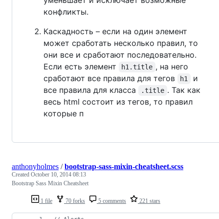
конфликты.
Каскадность – если на один элемент
может сработать несколько правил, то
они все и сработают последовательно.
Если есть элемент
, на него
h1.title
сработают все правила для тегов
и
h1
все правила для класса
. Так как
.title
весь html состоит из тегов, то правил
которые п
anthonyholmes
/
bootstrap-sass-mixin-cheatsheet.scss
Created
October 10, 2014 08:13
Bootstrap Sass Mixin Cheatsheet
1 file
70 forks
5 comments
221 stars