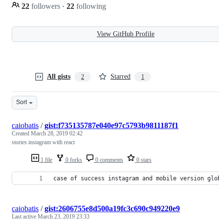
22
followers
·
22
following
View GitHub Profile
All gists
Starred
2
1
Sort
caiobatis
/
gist:f735135787e040e97c5793b9811187f1
Created
March 28, 2019 02:42
stories instagram with react
1 file
0 forks
0 comments
0 stars
case of success instagram and mobile version glo
caiobatis
/
gist:2606755e8d500a19fc3c690c949220e9
Last active
March 23, 2019 23:33