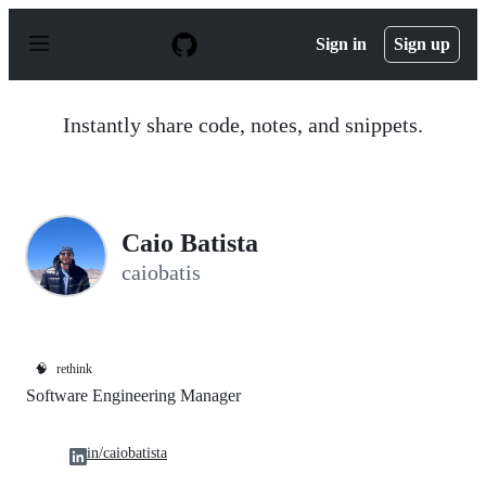
S
k
Sign in
Sign up
i
p
t
o
Instantly share code, notes, and snippets.
c
o
n
t
e
n
Caio Batista
t
caiobatis
🧠
rethink
Software Engineering Manager
in/caiobatista