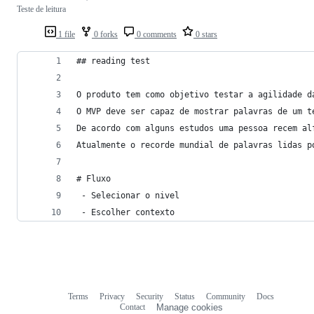
Teste de leitura
1 file
0 forks
0 comments
0 stars
## reading test
O produto tem como objetivo testar a agilidade d
O MVP deve ser capaz de mostrar palavras de um t
De acordo com alguns estudos uma pessoa recem al
Atualmente o recorde mundial de palavras lidas p
# Fluxo
 - Selecionar o nivel
 - Escolher contexto
Terms
Privacy
Security
Status
Community
Docs
Footer
Footer
Contact
Manage cookies
navigation