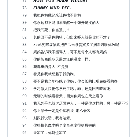
𝙃𝙊𝙒 𝙔𝙊𝙐 𝙈𝘼𝘿𝙀 𝙒𝙄𝙉𝘿𝙎?
𝙁𝙐𝙉𝙉𝙔 𝙈𝙐𝘿 𝙋𝙀𝙀.
我把你妈藏起来让你找不到妈
你永远都不能用尿滋醒一个张开嘴接的人
把我气死，你当孤儿？
长的丑不是你的错，但出来吓人就是你的不对了
xswl穷酸废物真把自己当条贵宾犬了搁着叫唤你🐎呢
妈妈告诉我不能骂人，可不是每个人都有妈妈
你的智商跟冬天黑龙江的温度一样。
我尊重的是人 不是狗
看见你我就想起了我的狗。
要不是我当年拒绝了你妈，你会长的比现在好看的多
学习做人快把你累死了吧，乖，还是回去吃屎吧
无聊的时候看看天，因为你妈也在天上看你
我无外乎也就讨厌两种人，一种是你这样的，另一种是不管你以
你上辈子一定是个塑料袋 那么会装
别跟我说话，我有洁癖。
你很擅长魔术吗？变畜生变得挺厉害的
天凉了，你妈也凉了