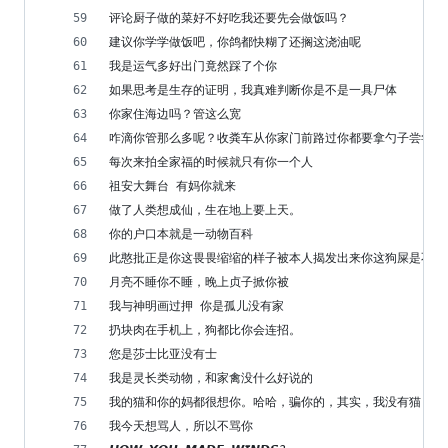
评论厨子做的菜好不好吃我还要先会做饭吗？
建议你学学做饭吧，你鸽都快糊了还搁这浇油呢
我是运气多好出门竟然踩了个你
如果思考是生存的证明，我真难判断你是不是一具尸体
你家住海边吗？管这么宽
咋滴你管那么多呢？收粪车从你家门前路过你都要拿勺子尝尝咸
每次来拍全家福的时候就只有你一个人
祖安大舞台 有妈你就来
做了人类想成仙，生在地上要上天。
你的户口本就是一动物百科
此憨批正是你这畏畏缩缩的样子被本人揭发出来你这狗屎是不是
月亮不睡你不睡，晚上贞子掀你被
我与神明画过押 你是孤儿没有家
扔块肉在手机上，狗都比你会连招。
您是莎士比亚没有士
我是灵长类动物，和家禽没什么好说的
我的猫和你的妈都很想你。哈哈，骗你的，其实，我没有猫，你也没
我今天想骂人，所以不骂你