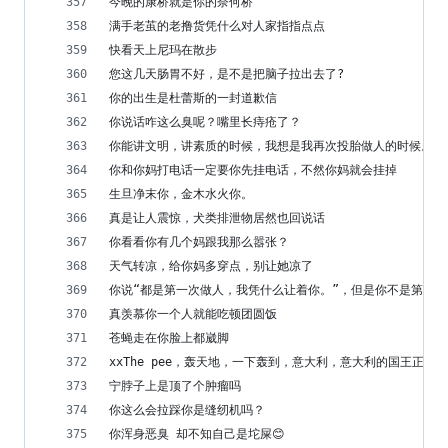
今晚的康桥就是你的奈何桥
满手老茧的老撸货凭什么对人家指指点点
快看天上尼玛在散步
您这几天肠胃不好，是不是把脑子拉出去了?
你的出生是杜蕾斯的一封道歉信
你说话咋这么臭呢？嘴里长痔疮了？
你能讲文明，讲素质的时候，我想是我再次投胎做人的时候。
你和你妈打电话一定要你先挂电话，不然你妈就会挂掉
生旦净末你，金木水火你。
真是让人震惊，犬类排泄物居然也回说话
你看看你有几个妈跟我那么嚣张？
天气转凉，给你妈多穿点，别让她凉了
你说“都是第一次做人，我凭什么让着你。”，但是你不是第一
真羡慕你一个人就能吃顿团圆饭
苍蝇走在你脸上都崴脚
xxThe pee，轰天地，一下轰到，意大利，意大利的国王正
宁脖子上是顶了个肿瘤吗
你这么会拉踩你是缝纫机吗？
你浑身恶臭 却不知自己是坨屎😊