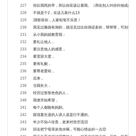
你比我死的早，所以你应该让着我。（用在别人叫你叫他或她姐
不就是个2，在这儿装什么13
2B形容你，人家铅笔不乐意！
我见过脑袋有洞的，就没见过比你洞还多的，呀呀呀，可别动，
从小我妈就教育我：
要礼让他人，
要注意他人的感受，
要宽容大度，
要有礼貌，
要尊老爱幼，
后来，
当我长大，
经历过形形色色的人，
我便开始希望，
每个人都能有妈妈。
跟混畜生道的人讲人道是行不通的。
年少不知🐴珍贵，老来对坟空流泪
回去把宁母亲灰泡水喝，可能心情会好一点😊