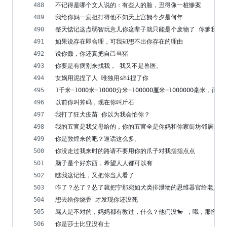
不记得是哪个文人说的：有些人的脸，丑得像一桩惨案
我给你妈一扁担打得他不知天上宫阙今夕是何年
整天惦记这点弱智玩意儿你这辈子就只能是个废物了 你爹我虽
如果说存在即合理，可我却想不出你存在的理由
说你蠢，你还真把自己当猪
你要是有病别来找我， 我又不是兽医。
女娲用泥捏了人 唯独用shi捏了你
1千米=1000米=10000分米=100000厘米=1000000毫米，而我
以前你叫斧码，现在你叫斤石
我打了狂犬疫苗 你以为我会怕你？
我的五官是我父母给的，你的五官全是你妈和你家街坊邻居那里
你是敦煌来的吧？逼话这么多。
你没走过我来时的路请不要用你的爪子对我指指点点
脑子是个好东西，希望人人都可以有
瞧我这记性，又把你当人看了
咋了？怂了？怂了就把宁那宛如犬类排泄物的思维器官给老八吃
想去给你烧香 才发现你还没死
骂人是不对的，妈妈都有教过，什么？他们没🐎 ，哦，那怪不
你是莎士比亚没有士