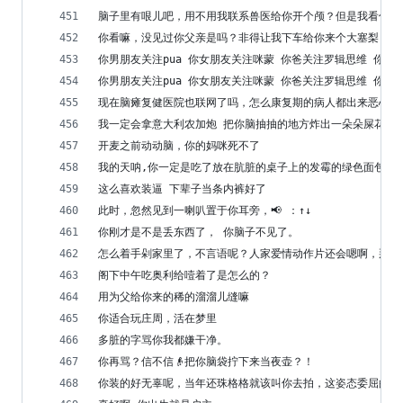
脑子里有哏儿吧，用不用我联系兽医给你开个颅？但是我看你这
你看嘛，没见过你父亲是吗？非得让我下车给你来个大塞梨，外
你男朋友关注pua 你女朋友关注咪蒙 你爸关注罗辑思维 你妈关注果
你男朋友关注pua 你女朋友关注咪蒙 你爸关注罗辑思维 你妈关注果
现在脑瘫复健医院也联网了吗，怎么康复期的病人都出来恶心人
我一定会拿意大利农加炮 把你脑抽抽的地方炸出一朵朵屎花
开麦之前动动脑，你的妈咪死不了
我的天呐,你一定是吃了放在肮脏的桌子上的发霉的绿色面包,
这么喜欢装逼 下辈子当条内裤好了
此时，忽然见到一喇叭置于你耳旁，📢 ：↑↓
你刚才是不是丢东西了， 你脑子不见了。
怎么着手剁家里了，不言语呢？人家爱情动作片还会嗯啊，那十
阁下中午吃奥利给噎着了是怎么的？
用为父给你来的稀的溜溜儿缝嘛
你适合玩庄周，活在梦里
多脏的字骂你我都嫌干净。
你再骂？信不信👴把你脑袋拧下来当夜壶？！
你装的好无辜呢，当年还珠格格就该叫你去拍，这姿态委屈的跟