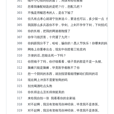
哦不小心猜到你的脸了，用抹布给你擦擦
您看我像配钥匙的是吧？行，您配几把？
不愧是用貂思考的人，是在下输了
但凡有点孝心就请宁别来送🐴，要送也可以，多少留一点 当来
我国那么多兵器你不学，学剑。上剑不学学下剑，下剑招式那么
你的长相，把我的网速都拖慢了
你学习很厉害，十窍通了九窍！
你妈跟我分手了，哈哈，骗你的！愚人节快乐！你哪来的妈
网络上你重拳出击，现实中你蹬着三轮卖鸡
方便的话,您能去死一下吗？
你照镜子了吗，你仔细看看，镜子里的那是不是一头猪。
脑瘫只能是脑瘫，毕竟医学都救不了你
您一个阴间的东西，就别指望着能理解咱们阳间的话
现在网上冲浪不需要智商的吗
别光喝酒吃点头孢
你长得这么丑长得倒挺美的
来给我自拍一张 我看看你的全家福
对不起啊，我没有资格骂你神经病，毕竟我不是兽医。
对不起啊，我没有资格骂你神经病，毕竟我不是兽医。 ​