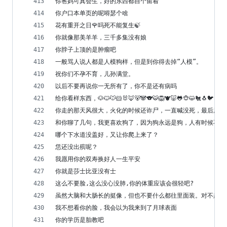
你爸妈可真会生，好的东西都自个留着
你户口本单页的呢嘚瑟个啥
花有重开之日🌹吗死不能复生🍃
你就像那美羊羊，三千多集没有娘
你脖子上顶的是肿瘤吧
一般骂人说人都是人模狗样，但是到你得去掉“人模”。
祝你们不孕不育，儿孙满堂。
以后不要再说你一无所有了，你不是还有病吗
给你看样东西，🐶🐱🐭🐹🐰🦊🐻🐼🐨🐯🦁🐮🐷🐸🐵😺🐔🐧🐦🐣
你走的那天风很大，火化的时候还诈尸，一直喊没死，最后用铁
和你聊了几句，我更喜欢狗了，因为狗永远是狗，人有时候不是
哪个下水道没盖好，又让你爬上来了？
恁还没出殡呢？
我愿用你的双寿换好人一生平安
你就是莎士比亚没有士
这么不要脸,这么没心没肺,你的体重应该会很轻吧?
虽然大脑和大肠长的挺像，但也不要什么都往里面装。对不起，
我不想看你的脸，我会以为我来到了月球表面
你的学历是胎教吧