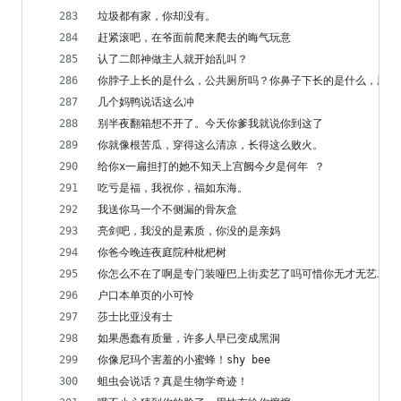
垃圾都有家，你却没有。
赶紧滚吧，在爷面前爬来爬去的晦气玩意
认了二郎神做主人就开始乱叫？
你脖子上长的是什么，公共厕所吗？你鼻子下长的是什么，屎壳
几个妈鸭说话这么冲
别半夜翻箱想不开了。今天你爹我就说你到这了
你就像根苦瓜，穿得这么清凉，长得这么败火。
给你x一扁担打的她不知天上宫阙今夕是何年 ？
吃亏是福，我祝你，福如东海。
我送你马一个不侧漏的骨灰盒
亮剑吧，我没的是素质，你没的是亲妈
你爸今晚连夜庭院种枇杷树
你怎么不在了啊是专门装哑巴上街卖艺了吗可惜你无才无艺二胡
户口本单页的小可怜
莎士比亚没有士
如果愚蠢有质量，许多人早已变成黑洞
你像尼玛个害羞的小蜜蜂！shy bee
蛆虫会说话？真是生物学奇迹！