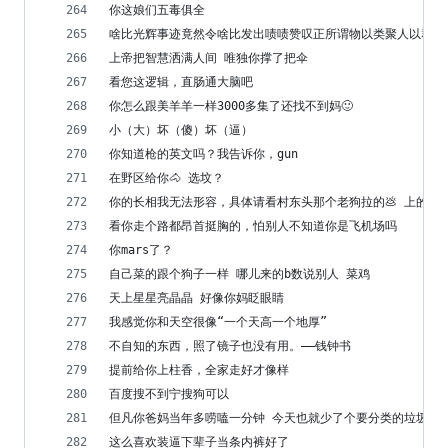
你这娘们五毒俱全
啥比光辉事迹竟然令啥比发出啧啧赞叹正所谓物以类聚人以群分
上帝把智慧洒满人间 唯独你撑了把伞
看您这逻辑，直肠通大脑吧
你怎么跟美羊羊一样3000多集了还找不到妈🙂
小（大）坏（傻）坏（逼）
你知道枪的英文吗？我告诉你，gun
在野区给你🐴 选坟？
你的长相我无法形容，具体请看村东头那个老狗拉的💩 上的蛆
看你走个路都昂首挺胸的，怕别人不知道你是飞机场吗
你mars了？
自己菜的跟个狗子一样 哪儿来的b数说别人 菜鸡
天上星星亮晶晶 好像你妈眨眼睛
我感觉你和天空很像“一个天高一个地厚”
不自知的东西，照了镜子也没有用。——钱钟书
提前给你上柱香，全家走好才像样
百度搜不到宁搜狗可以
但凡你爸妈当年多唠嗑一分钟 今天也就少了个要分类的垃圾
这么喜欢装逼下辈子当条内裤好了