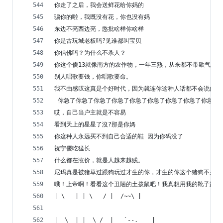
你走了之后，我会送鲜花给你妈的
骗你的啦，我既没有花，你也没有妈
东边不亮西边亮，憨批啥样你啥样
你是古玩城老板吗?见谁都叫宝贝
你信佛吗？为什么不杀人？
你这个傻13就像南方的农作物，一年三熟，从来都不带歇气儿的
别人唱歌要钱，你唱歌要命。
我不由感叹这真是个好时代，因为就连你这种人话都不会说的生
 你急了你急了你急了你急了你急了你急了你急了你急了你急了
哎，自己当户主就是不容易
看到天上的星星了沒?那是你媽
你这种人永远买不到自己合适的鞋 因为你码没了
祝宁儍吃猛长
什么都在涨价，就是人越来越贱。
尼玛真是被猪草过跟狗玩过才生的你，才生的你这个猪狗不如的
哦！上帝啊！看看这个丑陋的土拨鼠吧！我真想用我的靴子踢爆
| \   | | \   / |  /~~\ |  
|  \  | |  \ /  |   `--.    |  