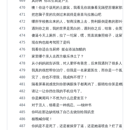
真好啊 你出生就是户主
噢！你这个该死的土拨鼠，我看见你就像看见隔壁苏珊家那坏了
把您脑子里的坑倒过来就得是座喜马拉雅山吧
哪所学校教出来的人，智商没教上去，势利眼倒是教的那叫一个
遇到你之前，我的世界是黑白的，遇到你之后，哇靠，全黑了。
傻逼今天上厕所，拉了一坨屎，嘿，简直就像照镜子，这屎可真
现在狗也能考驾照了是吗
我看你适合当厨师 挺会添油加醋的
家里哪个亲人去西方极乐净土了？
从小妈妈就告诉我，对人要怀有善意，后来我遇到了很多人，明白了
我真的很想帮你治疗，但我是一名家庭医生，而你是一个孤儿。
完了，你也不理我，我成狗不理了！
隔着屏幕就感觉到你那俩眼珠子都离鸡了，眼睛给你算是糟践了
请让一让你挡住我的手机信号了。
你是阑尾吗？不然为什么总爱发言？
对于丑人，细看是一种残忍。——钱钟书
你吗在那边缺纸钱了自己去烧别给我叽歪
杨戬喊你呢！
你妈是不是死了，还是被操穿了逼，还是她逼喷血？烂了逼？你