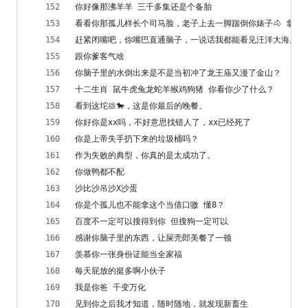
你好像那沸羊羊 三千多集还是个备胎
看看你那孤儿样长个司马脸，老子上去一脚踹倒你婊子🐴 拿着你
赶紧闭嘴吧，你嘴巴直通脑子，一说话我都能看见汪洋大海。
跟你爹客气啥
你脑子里的水倒出来是不是当初冲了龙王庙又漫了金山？
十二生肖 鼠牛虎兔龙蛇羊猴鸡狗猪 你看你少了什么？
看到这坨💩🐎，这是你最后的晚餐。
你好你是xx吗，不好意思找错人了，xx已经死了
你是上帝失手扔下来的垃圾桶吗？
作为失败的典型，你真的是太成功了。
你做鸭都不配
沙比沙吊沙X沙蛋
你是个孤儿也不能拿这个当借口嗷 懂8？
百度不一定可以搜得到你 但搜狗一定可以
感谢你脑子里的东西，让屎壳郎美餐了一顿
羡慕你一张身份证能当全家福
每天屁放的挺多啊小伙子
我是你爸 千变万化
见到你之后我才知道，随时随地，就发现新畜生