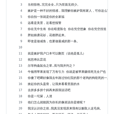
当初惊艳,完完全全,只为世面见得少。
嫉妒是一种不好的情感，我理解你嫉妒我有家人，可你这么说有
你自拍一张就是你的全家福
远看是美景，近看想报警
你在无中生有 你在暗度陈仓 你在凭空想象 你在凭空捏造 你
胖姑娘袭花衫，花都胖起来。
即使是做咸鱼，也要做最咸的那一条。
就是嫉妒我户口本可以翻页（说他是孤儿）
祝您寿比昙花
尔等狗彘鼠虫之辈,焉与我并列之？
牛顿用苹果发现了万有引力 你就是被苹果砸得死无全尸也 还
你傻了吧唧好像我去年路过怡红院的那个老鸨的狗咬死的一只鸡
掀起你的头盖骨，让我来看看里面的水
去拼多多拼个妈再来跟我说话吧
你是一坨屎，人渣
他们怎么就能因为你长的像就说你是猪呢？
我没认识你之前,我真没发现原来我有以貌取人这毛病。