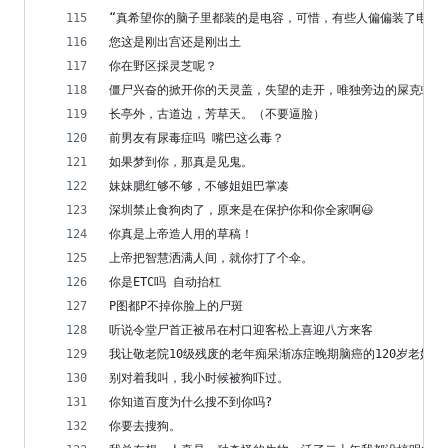
​“真希望你的脑子里都装的是电容，可惜，有些人偏偏装了电阻。
您这是刚出宫还是刚出土
你在野区採灵芝呢？
僵尸兴奋的掀开你的天灵盖，失望的走开，唯独旁边的屎克螂，
长亭外，古道边，芳草天。（不要逼脸）
前男友有尿毒症吗 嘴巴这么毒？
如果梦到你，那真是见鬼。
妹妹腮红够不够，不够姐姐巴掌凑
深圳禁止食狗肉了，原来是在保护你和你全家啊😃 
你真是上帝造人用的草稿！
上帝把智慧洒满人间，就你打了个伞。
你是ETC吗 自动抬杠
P图都P不掉你脸上的尸斑
听说令堂尸首正被吊在村口迎客松上喜迎八方来客
我让敬老院10级残废的老年痴呆渐冻症晚期脑癌的120岁老奶奶
别对着我叫，我小时候被狗吓过。
你知道百度为什么搜不到你吗?
你要去搜狗。