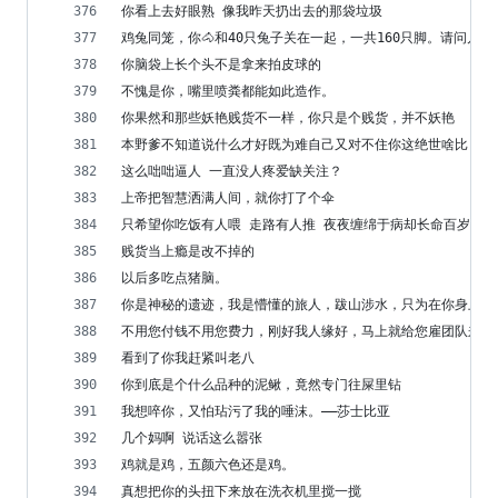
你看上去好眼熟 像我昨天扔出去的那袋垃圾
鸡兔同笼，你🐴和40只兔子关在一起，一共160只脚。请问几个
你脑袋上长个头不是拿来拍皮球的
不愧是你，嘴里喷粪都能如此造作。
你果然和那些妖艳贱货不一样，你只是个贱货，并不妖艳
本野爹不知道说什么才好既为难自己又对不住你这绝世啥比
这么咄咄逼人 一直没人疼爱缺关注？
上帝把智慧洒满人间，就你打了个伞
只希望你吃饭有人喂 走路有人推 夜夜缠绵于病却长命百岁 不能生育
贱货当上瘾是改不掉的
以后多吃点猪脑。
你是神秘的遗迹，我是懵懂的旅人，跋山涉水，只为在你身上刻
不用您付钱不用您费力，刚好我人缘好，马上就给您雇团队来个
看到了你我赶紧叫老八
你到底是个什么品种的泥鳅，竟然专门往屎里钻
我想啐你，又怕玷污了我的唾沫。——莎士比亚
几个妈啊 说话这么嚣张
鸡就是鸡，五颜六色还是鸡。
真想把你的头扭下来放在洗衣机里搅一搅