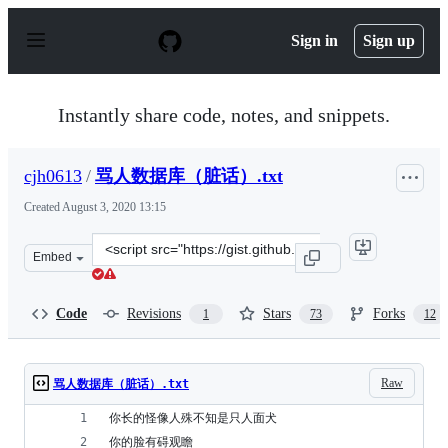
S
k
Sign in
Sign up
i
p
t
o
Instantly share code, notes, and snippets.
c
o
n
cjh0613
/
骂人数据库（脏话）.txt
t
e
Created
August 3, 2020 13:15
n
t
Clone
Embed
this
repository
at
Code
Revisions
Stars
Forks
1
73
12
&lt;script
src=&quot;https://gist.github.com/cjh0613/55c2274d8132
Raw
骂人数据库（脏话）.txt
你长的怪像人殊不知是只人面犬
你的脸有碍观瞻