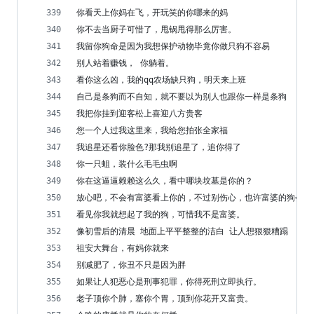
你看天上你妈在飞，开玩笑的你哪来的妈
你不去当厨子可惜了，甩锅甩得那么厉害。
我留你狗命是因为我想保护动物毕竟你做只狗不容易
别人站着赚钱， 你躺着。
看你这么凶，我的qq农场缺只狗，明天来上班
自己是条狗而不自知，就不要以为别人也跟你一样是条狗
我把你挂到迎客松上喜迎八方贵客
您一个人过我这里来，我给您拍张全家福
我追星还看你脸色?那我别追星了，追你得了
你一只蛆，装什么毛毛虫啊
你在这逼逼赖赖这么久，看中哪块坟墓是你的？
放心吧，不会有富婆看上你的，不过别伤心，也许富婆的狗会看
看见你我就想起了我的狗，可惜我不是富婆。
像初雪后的清晨 地面上平平整整的洁白 让人想狠狠糟蹋
祖安大舞台，有妈你就来
别减肥了，你丑不只是因为胖
如果让人犯恶心是刑事犯罪，你得死刑立即执行。
老子顶你个肺，塞你个胃，顶到你花开又富贵。