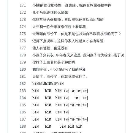
小bk的瞧你那揍性一身囊踹，喊你臭狗屎都抬举你
几个马呢说话这么嚣张
你非常适合做厨师，喜欢甩锅还喜欢添油加醋
大年初一你全家在奈何桥上看烟花
最近猪肉涨价了，你是不是也以为自己跟着水涨船高了？
记得下点调料，这样你家人吃起来才会有味道
傻人有傻福，傻逼没有
小燕子穿花衣 年年春天来这里 我问燕子你为啥来 燕子说 先
你脖子上顶着的是个肿瘤吗
我想啐你，但又怕玷污了我的唾液
天晴了，雨停了，你就觉得你行了。
­ЪїИ­ЪїИ­ЪїИ­ЪїИ­ЪїИ 
­ЪїИ   ­ЪїИ  ­ЪїИ ти┤ти┤ти┤ти┤
­ЪїИ   ­ЪїИ  ­ЪїИ ти┤  ти┤ ти┤
­ЪїИ   ­ЪїИ  ­ЪїИ ти┤ти┤ти┤ти┤
­ЪїИ   ­ЪїИ  ­ЪїИ ти┤
­ЪїИ   ­ЪїИ  ­ЪїИ ти┤ти┤ти┤ти┤    
­ЪїИ   ­ЪїИ    ­ЪїИ ­ЪїИ ­ЪїИ         