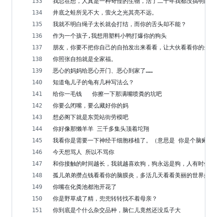
我总在想，人真是一种奇怪的生物，活了二十年我都没搞明白自
井底之蛙所见不大，萤火之光其亮不远。
我就不明白绳子太长就会打结，而你的舌头却不能？
作为一个孩子,我想用塑料小鸭打爆你的狗头
朋友，你要不把你自己的自拍发出来看看，让大伙看看你的全家
你照张自拍就是全家福。
恶心的妈妈给恶心开门、恶心到家了……
知道龟儿子的龟有几种写法么？
给你一毛钱   你擦一下那满嘴喷粪的坑吧
你要么闭嘴，要么藏好你的妈
想必阁下就是东莞站街劳模吧
你好像那懒羊羊 三千多集头顶着坨翔
我看你是需要一下神经干细胞移植了。（意思是 你是个脑瘫）
今天想骂人 所以不骂你
和你接触的时间越长，我就越喜欢狗，狗永远是狗，人有时候不
孤儿弟弟攒点钱看看你的脑膜炎，多活几天看看美丽的世界好不
你嘴在化粪池都泡开花了
你是野草成了精，兜兜转转找不着母亲？
你到底是个什么杂交品种，脑仁儿竟然还没瓜子大