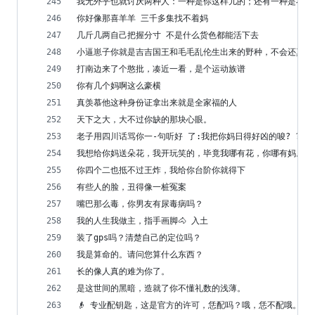
我无外乎也就讨厌两种人：一种是你这样儿的；还有一种是不管
你好像那喜羊羊 三千多集找不着妈
几斤几两自己把握分寸 不是什么货色都能活下去
小逼崽子你就是吉吉国王和毛毛乱伦生出来的野种，不会还真以
打南边来了个憨批，凑近一看，是个运动族谱
你有几个妈啊这么豪横
真羡慕他这种身份证拿出来就是全家福的人
天下之大，大不过你缺的那块心眼。
老子用四川话骂你一-句听好 了:我把你妈日得好凶的唆? ?吼
我想给你妈送朵花，我开玩笑的，毕竟我哪有花，你哪有妈。
你四个二也抵不过王炸，我给你台阶你就得下
有些人的脸，丑得像一桩冤案
嘴巴那么毒，你男友有尿毒病吗？
我的人生我做主，指手画脚🐴 入土
装了gps吗？清楚自己的定位吗？
我是算命的。请问您算什么东西？
长的像人真的难为你了。
是这世间的黑暗，造就了你不懂礼数的浅薄。
👴 专业配钥匙，这是官方的许可，恁配吗？哦，恁不配哦。啥