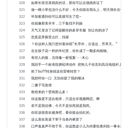
如果长得丑算残疾的话，那你可以去领残疾证了
做一棵小草也没什么不好，今天你踩在我头上，明天我长在你坟
毕加索遇到你可以直接写生了哎~
你就像那美羊羊，三千集找不到娘
天气又变凉了记得提醒你妈多穿衣服 别让你妈凉了
您真是茅厕里点灯，找屎
？你这种人我只想对着你唱“长亭外，古道边，芳草天。”
在女孩子花一样的年纪里，你长成了一颗多肉植物。
有些人的脸，丑得像一桩冤案---木心
我回手一个标准投掷铅球动作 把狗儿子你丢到高压电线杆上 
抢了buff转身就送你雷锋转世？
我想啐你一口 又怕你脏了我的唾沫
二傻子宅急便
敦煌来的？壁画那么多！
你这脸蛋不适合相亲，只适合非视频网恋。🙈
若不是我信佛，今天不是你死就是我死。
你应该很喜欢健身吧，看你挺会抬杠的。
这么喜欢装逼下辈子当条内裤算了
口声臭臭声不绝于耳，你这憨皮小儿为何要恰奥利给一事令本人