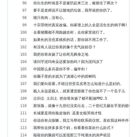
你出生的时候是不是被扔起来三次，被接住了两次？
要不是老师说不让随地扔垃圾，我早就把你扔了。
猪只有肉，没有心。
十宗罪绝对真实改编。你家谱上的人全是活生生的例子啊!
去看猪圈都不用跑趟农村，去你家里就行了。
如果长的丑也算残疾的话，那你就不用工作了。
有没有人说过你美的像个充气娃娃😊？
我把你骨灰扬了让你死无葬身之地
请问芋泥玛奇朵还要加热吗？因为泥玛凉了
中国那么多兵器你不学，偏学剑！
你脑子里的水就为了浇灌心中的碧树吗
我们要向前看,不错过些歪瓜劣枣怎么知道什么是好的。
贱人永远是贱人，就算通货膨胀了你也值不了一个瓜子儿
尘归尘 土归土 把你骨灰扬了都不配做PM2.5
那张脸，就像十九世纪没卖出去，二十世纪又砸在手里的赔钱货
长城要是用你脸皮做的 孟姜女能哭倒才怪
你说你有点咳嗽，我立马帮你联系殡仪馆。喜欢我这种件件有回
我帮你去拼多多买个妈，你看看你喜欢什么款式？
敲敲你的脑袋可以发现那三千吨潮水的涛声依旧