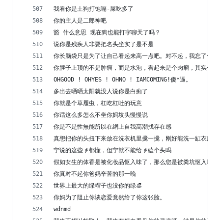
我看你是土狗打饱嗝-屎吃多了
你的主人是二郎神吧
豁 什么意思 现在狗也能打字聊天了吗？
说你是残疾人非要把名头坐实了是不是
你长脑袋只是为了让自己看起来高一点吧。对不起，我忘了你没
你脖子上顶的不是肿瘤，而是水泡，看起来是个肉瘤，其实一戳
OHGOOD ! OHYES ! OHNO ! IAMCOMING!傻*逼。
多出去晒晒太阳就没人说你是白痴了
你就是个草履虫，杠吃杠吐的玩意
你话这么多怎么不坐你妈坟头慢慢说
你是不是性無能所以在網上自我高潮找存在感 
真想把你的头扭下来放在洗衣机里搅一搅，刚好能洗一缸衣服，
宁说的这些👴都懂，但宁就不能给👴磕个头吗
假如女生的体香是被化妆品怄入味了，那么您是被粪坑怄入味了
你真对不起你爸妈辛苦的那一晚
世界上最大的绿帽子也没你的绿👒
你妈为了阻止你谈恋爱竟然给了你这张脸。
wdnmd