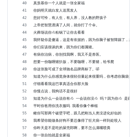
真羡慕你一个人就是一张全家福
你妈明天就白发人送黑发人
您好可怜，有人生，有人养，没人教的野孩子
上帝把智慧洒满了人间，就你打了个伞。
火葬场说你🐴️粘锅了让你去看看
我怀疑你是傻逼，这是有依据的，因为你脑子被智障踢了，所以
你们应该很谈的来，因为你们都属猪。
有病你治病，你别找我啊，我又不是兽医。
想要一份咖喱猪扒饭，不要咖喱，不要猪，给爷爬
你这张脸可成了全球驰名品牌商标了。🤣
知道为什么你感觉身体很轻但量起来很重吗，你考虑你脑袋里的
仔细看看我这巴掌真适合你那大脸
你慢点说，我狗话不是很好
知道为什么一会说你有🐴 一会说你没🐴 吗？因为你🐴 是薛定谔
平时你爸用你洗衣服吗 我看你像个棒槌
瞅你写那两个破壁字吧，跟几把刚当人类没进化好似的
我希望你能做条好狗不要总像得了狂犬病一样到处咬人
你昨天是不是吃的屎壳郎啊，要不怎么满嘴喷粪
你一张自拍就是全家福