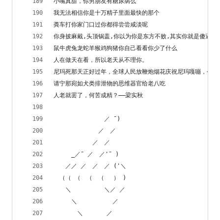
小嘴真甜，你男朋友有糖尿病么
我无法相信你是十万精子里面最快的那个
粪车打你家门口过你都得尝尝咸淡呢
你身披麻戴,头顶锅盖,你以为你是东方不败,其实你就是傻逼二C
鼠牛虎兔龙蛇羊猴鸡狗猪你自己看看你少了什么
人在做天在看，所以老天从不理你。
尼玛死那天正好过年，全球人民放鞭炮烟花庆祝尼玛嘎嘣，今天
请宁那宛如犬类排泄物的思维器官给老八吃
人老就罢了，何苦成精？——梁实秋
　　　　　　　　 ／ ¯)
　　　　　　　 ／　／
　　　　　　 ／　／
　　　_／¯ ／　／'¯ )
　　／／ ／　／　／ ('＼
　（（ （　（　（　 ） )
　　＼　　　　　 ＼／ ／
　　　＼　　　　　　／
　　　　＼　　　　／