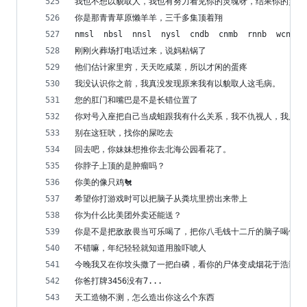
我也不想以貌取人，我也有努力看见你的灵魂呀，结果你的灵魂
你是那青青草原懒羊羊，三千多集顶着翔
nmsl  nbsl  nnsl  nysl  cndb  cnmb  rnnb  wcnm
刚刚火葬场打电话过来，说妈粘锅了
他们估计家里穷，天天吃咸菜，所以才闲的蛋疼
我没认识你之前，我真没发现原来我有以貌取人这毛病。
您的肛门和嘴巴是不是长错位置了
你对号入座把自己当成蛆跟我有什么关系，我不仇视人，我只仇
别在这狂吠，找你的屎吃去
回去吧，你妹妹想推你去北海公园看花了。
你脖子上顶的是肿瘤吗？
你美的像只鸡🐔
希望你打游戏时可以把脑子从粪坑里捞出来带上
你为什么比美团外卖还能送？
你是不是把敌敌畏当可乐喝了，把你八毛钱十二斤的脑子喝傻了
不错嘛，年纪轻轻就知道用脸吓唬人
今晚我又在你坟头撒了一把白磷，看你的尸体变成烟花于浩瀚星
你爸打牌3456没有7...
天工造物不测，怎么造出你这么个东西