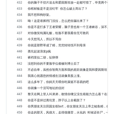
你的脑子不切片送去和爱因斯坦放一起都可惜了，毕竟两个都是
你棺材板是不是没钉牢 你怎么破土而出了？
我不想和狗吵架。
呦！这是谁裤裆门没拉，怎么把你漏出来了？
你是不是打多了王者荣耀，脑子里也有一个王者峡谷，深不见底
对你微笑纯属礼貌，给脸不要我看你无可救药
今天想骂人，所以不骂你
你就是那野草成了精，兜兜转转找不到母亲
粪坑起波浪发p疯
裤裆里拉二胡，扯卵弹
没想到你的不要脸学位都修到博士后了
不必自卑，虽然你智商方面和我的差距就像是我和爱因斯坦，但
我衷心祝愿您的情感生活就像美股上涨。
这么多年了，你妈天天喂你吃屎挺不容易的吧
你就像一个没写地址的信封
整天在网上管人叫弟弟，敢情你继父没生殖能力怎么着？在孤儿
你是不是掉过粪坑里，脖子以上全截肢了？
你男朋友关注田园女权bot，你女朋友关注上帝之鲶鱼精，你爸
你走的那天，风很大，走得很痛苦，火化的 时候还诈尸，一直