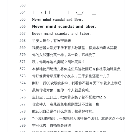
|   \ | |        |   \__/   |__
𝐍𝐞𝐯𝐞𝐫 𝐦𝐢𝐧𝐝 𝐬𝐜𝐚𝐧𝐝𝐚𝐥 𝐚𝐧𝐝 𝐥𝐢𝐛𝐞𝐫.
𝗡𝗲𝘃𝗲𝗿 𝗺𝗶𝗻𝗱 𝘀𝗰𝗮𝗻𝗱𝗮𝗹 𝗮𝗻𝗱 𝗹𝗶𝗯𝗲𝗿.
𝙽𝚎𝚟𝚎𝚛 𝚖𝚒𝚗𝚍 𝚜𝚌𝚊𝚗𝚍𝚊𝚕 𝚊𝚗𝚍 𝚕𝚒𝚋𝚎𝚛.
祖安大舞台，有🐎宁就来
我祝您器大活好不孕不育儿孙满堂，福如水沟寿比昙花
你的头和蒲公英一样，风一吹，它就秃了
咦，你嘴咋这么臭呢？刚吃完屎？
本爹地使用绝活儿将你这烂瓜连批砸烂令你祖宗如释重负
你好像青青草原那个小灰灰，三千多集还是个儿子
刚好，我QQ农场缺条🐶，我看你不错今天下午就来上班吧
虽然你没对象，但你一个人就是狗粮。
尘归尘，土归土，把你骨灰扬了都不配做PM2.5
你这种人，在几百集电视剧里活不过第一集
能认识自己是个什么东西，都是好样的。
“小照相馆拍照，一来就把人照得像个囚犯。就是这点不会好。”
宁可优秀，自拍就是族谱