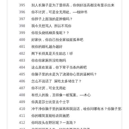
别人长脑子是为了显得高，你倒好连高都没有显示出来
你不讨厌，可是全无用处。——钱钟书
你脖子上面顶的是肿瘤吗？
我今天想骂人 所以不骂你
你坟头烧纸糊弄鬼呢？？
好家伙，你自己拍全家福挺孤单吧
祝你的婚礼越办越好
阁下长得真是天生励志！🤣
你在你家厕所没吃饱吗
这么喜欢装逼，你下辈子当条内裤吧
你脑子里的水是为了浇灌你心里的逼树吗？
怎么不说话了 屎吃太多堵住了？
你不讨厌，可全无用处
有些人的脸，丑得像一桩冤案。——木心
你真是莎士比亚去个士字
冲干净你脑子里的屎再和我说话，啥你问哪有水？你脑子里不有
你的嘴简直能给农田施肥
你吗坟头在野区呢？一直跪？