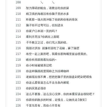
　　　　　＼　　　＼
智力障碍的蛆虫，请爬去吃你的屎
精卫填的海都没有你脑子里的水多
昨夜那一场大雨冲散了你妈和你爸的骨灰
脑子转不过弯可以，但别进水
你家户口本就一页的吗？
看到月亮沒?你媽在上面呢
子不教父之过，你们骂人我的错。
我很讨厌你 就像邻居吃了花椒，麻了隔壁
有空一起上厕所吧，我看你那狗嘴里挺会喷粪的。
瞧你长得跟闹着玩似的~ 
你小时候被猪亲过吧
你这种脑残程度我称之为珍稀物种
老娘现在很不爽，想把您脑子里的胎盘剁吧剁吧喂鱼
你这么爱装逼怎么不去当条内裤呢
你妈买菜必涨价
这么不要脸，这么没心没肺，你的体重应该会很轻吧？
你跟你妈散步的时候，走慢点，让她先走[微笑]
千里马常有，而你🐴不常有