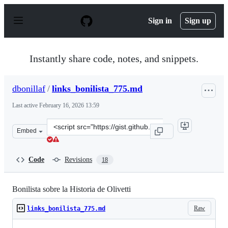
S
k
Sign in
Sign up
i
p
t
o
Instantly share code, notes, and snippets.
c
o
n
dbonillaf
/
links_bonilista_775.md
t
e
Last active
February 16, 2026 13:59
n
t
Clone
Embed
this
repository
at
Code
Revisions
18
&lt;script
src=&quot;https://gist.github.com/dbonillaf/fa2d3b749e
Bonilista sobre la Historia de Olivetti
Raw
links_bonilista_775.md