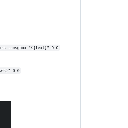
ors --msgbox "${text}" 0 0
ses)" 0 0