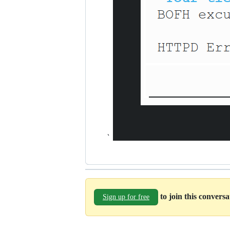
`
to join this convers
Sign up for free