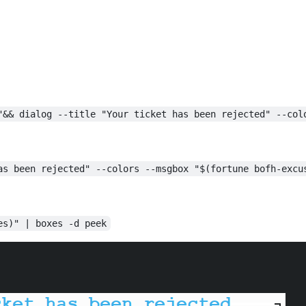
"&& dialog --title "Your ticket has been rejected" --col
as been rejected" --colors --msgbox "$(fortune bofh-excu
es)" | boxes -d peek