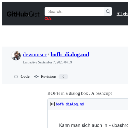
S
k
Search
All gis
i
Gists
p
t
o
c
o
n
t
dewomser
/
bofh_dialog.md
e
n
Last active
September 7, 2025 04:39
t
Code
Revisions
6
BOFH in a dialog box . A bashcript
bofh_dialog.md
Kann man sich auch in ~/.bashr