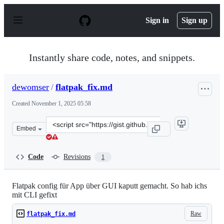
S
k
Sign in
Sign up
i
p
t
o
Instantly share code, notes, and snippets.
c
o
n
dewomser
/
flatpak_fix.md
t
e
Created
November 1, 2025 05:58
n
t
Clone
Embed
this
repository
at
Code
Revisions
1
&lt;script
src=&quot;https://gist.github.com/dewomser/c79143acead
Flatpak config für App über GUI kaputt gemacht. So hab ichs
mit CLI gefixt
Raw
flatpak_fix.md