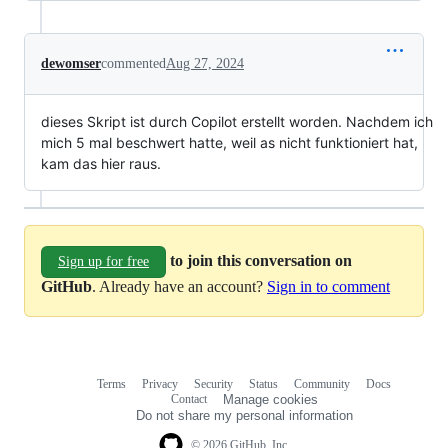
dewomser
commented
Aug 27, 2024
dieses Skript ist durch Copilot erstellt worden. Nachdem ich
mich 5 mal beschwert hatte, weil as nicht funktioniert hat,
kam das hier raus.
to join this conversation on
Sign up for free
GitHub
. Already have an account?
Sign in to comment
Terms
Privacy
Security
Status
Community
Docs
Footer
Footer
Contact
Manage cookies
navigation
Do not share my personal information
© 2026 GitHub, Inc.