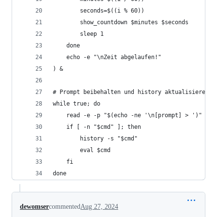
        seconds=$((i % 60))
        show_countdown $minutes $seconds
        sleep 1
    done
    echo -e "\nZeit abgelaufen!"
) &
# Prompt beibehalten und history aktualisieren
while true; do
    read -e -p "$(echo -ne '\n[prompt] > ')" cmd
    if [ -n "$cmd" ]; then
        history -s "$cmd"
        eval $cmd
    fi
done
dewomser
commented
Aug 27, 2024