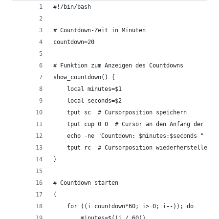
#!/bin/bash
# Countdown-Zeit in Minuten
countdown=20
# Funktion zum Anzeigen des Countdowns
show_countdown() {
    local minutes=$1
    local seconds=$2
    tput sc  # Cursorposition speichern
    tput cup 0 0  # Cursor an den Anfang der Zei
    echo -ne "Countdown: $minutes:$seconds "
    tput rc  # Cursorposition wiederherstellen
}
# Countdown starten
(
    for ((i=countdown*60; i>=0; i--)); do
        minutes=$((i / 60))