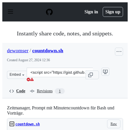
S
k
Sign in
Sign up
i
p
t
o
Instantly share code, notes, and snippets.
c
o
n
dewomser
/
countdown.sh
t
e
Created
August 27, 2024 12:36
n
t
Clone
Embed
this
repository
at
Code
Revisions
1
&lt;script
src=&quot;https://gist.github.com/dewomser/ee4968c92f7
Zeitmanager, Prompt mit Minutencountdown für Bash und
Vorträge.
Raw
countdown.sh