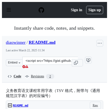
S
k
Sign in
Sign up
i
p
t
o
Instantly share code, notes, and snippets.
c
o
n
diaowinner
/
README.md
t
e
Last active
March 22, 2025 11:34
n
t
Clone
Embed
this
repository
at
Code
Revisions
2
&lt;script
src=&quot;https://gist.github.com/diaowinner/d78e9e965
义务教育语文课程常用字表（TSV 格式，附带与《通用
规范汉字表》的对应编号）
Raw
README.md