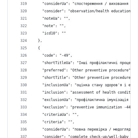
    "considerUa": "спостереження / виховання сві
    "consider": "observation/health education/ad
    "noteUa": "",
    "note": "",
    "icd10": ""
  },
  {
    "code": "-49",
    "shortTitleUa": "Інші профілактичні процедур
    "preferred": "Other preventive procedure",
    "shortTitle": "Other preventive procedure",
    "inclusionUa": "оцінка стану здоров'я і екол
    "inclusion": "assessment of health condition
    "exclusionUa": "профілактична імунізація -44
    "exclusion": "preventive immunization -44; p
    "criteriaUa": "",
    "criteria": "",
    "considerUa": "повна перевірка / медогляд не
    "consider": "complete check-up/well-baby exa