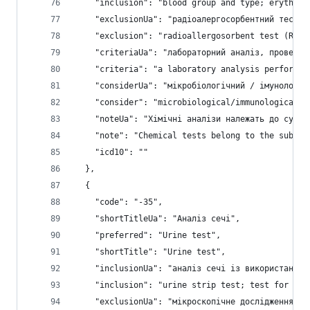
    "inclusion": "blood group and type; erythroc
    "exclusionUa": "радіоалергосорбентний тест (
    "exclusion": "radioallergosorbent test (RAST
    "criteriaUa": "лабораторний аналіз, проведен
    "criteria": "a laboratory analysis performed
    "considerUa": "мікробіологічний / імунологіч
    "consider": "microbiological/immunological t
    "noteUa": "Хімічні аналізи належать до субст
    "note": "Chemical tests belong to the substr
    "icd10": ""
  },
  {
    "code": "-35",
    "shortTitleUa": "Аналіз сечі",
    "preferred": "Urine test",
    "shortTitle": "Urine test",
    "inclusionUa": "аналіз сечі із використанням
    "inclusion": "urine strip test; test for dru
    "exclusionUa": "мікроскопічне дослідження се