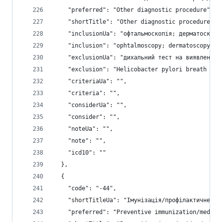
    "preferred": "Other diagnostic procedure",
    "shortTitle": "Other diagnostic procedure",
    "inclusionUa": "офтальмоскопія; дерматоскопі
    "inclusion": "ophtalmoscopy; dermatoscopy; d
    "exclusionUa": "дихальний тест на виявлення 
    "exclusion": "Helicobacter pylori breath tes
    "criteriaUa": "",
    "criteria": "",
    "considerUa": "",
    "consider": "",
    "noteUa": "",
    "note": "",
    "icd10": ""
  },
  {
    "code": "-44",
    "shortTitleUa": "Імунізація/профілактичне лі
    "preferred": "Preventive immunization/medica