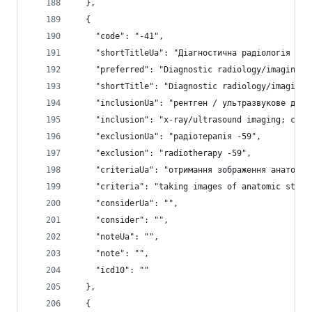
  },
  {
    "code": "-41",
    "shortTitleUa": "Діагностична радіологія / в
    "preferred": "Diagnostic radiology/imaging",
    "shortTitle": "Diagnostic radiology/imaging"
    "inclusionUa": "рентген / ультразвукове досл
    "inclusion": "x-ray/ultrasound imaging; comp
    "exclusionUa": "радіотерапія -59",
    "exclusion": "radiotherapy -59",
    "criteriaUa": "отримання зображення анатоміч
    "criteria": "taking images of anatomic struc
    "considerUa": "",
    "consider": "",
    "noteUa": "",
    "note": "",
    "icd10": ""
  },
  {