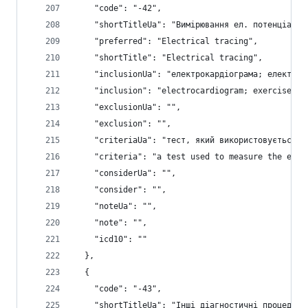
    "code": "-42",
    "shortTitleUa": "Вимірювання ел. потенціалів
    "preferred": "Electrical tracing",
    "shortTitle": "Electrical tracing",
    "inclusionUa": "електрокардіограма; електрок
    "inclusion": "electrocardiogram; exercise el
    "exclusionUa": "",
    "exclusion": "",
    "criteriaUa": "тест, який використовується д
    "criteria": "a test used to measure the elec
    "considerUa": "",
    "consider": "",
    "noteUa": "",
    "note": "",
    "icd10": ""
  },
  {
    "code": "-43",
    "shortTitleUa": "Інші діагностичні процедури