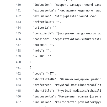
    "inclusion": "support bandage; wound bandage
    "exclusionUa": "накладання медичного пластир
    "exclusion": "strip-plaster wound -54",
    "criteriaUa": "",
    "criteria": "",
    "considerUa": "фіксування за допомогою шовно
    "consider": "repair/fixation-suture/cast/pro
    "noteUa": "",
    "note": "",
    "icd10": ""
  },
  {
    "code": "-57",
    "shortTitleUa": "Фізична медицина/ реабіліта
    "preferred": "Physical medicine/rehabilitati
    "shortTitle": "Physical medicine/rehabilitat
    "inclusionUa": "Мануальна терапія фізіотерап
    "inclusion": "Chiropractic physiotherapy/erg