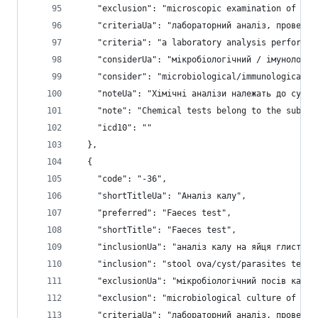
    "exclusion": "microscopic examination of uri
    "criteriaUa": "лабораторний аналіз, проведен
    "criteria": "a laboratory analysis performed
    "considerUa": "мікробіологічний / імунологіч
    "consider": "microbiological/immunological t
    "noteUa": "Хімічні аналізи належать до субст
    "note": "Chemical tests belong to the substr
    "icd10": ""
  },
  {
    "code": "-36",
    "shortTitleUa": "Аналіз калу",
    "preferred": "Faeces test",
    "shortTitle": "Faeces test",
    "inclusionUa": "аналіз калу на яйця глистів 
    "inclusion": "stool ova/cyst/parasites test;
    "exclusionUa": "мікробіологічний посів калу 
    "exclusion": "microbiological culture of fae
    "criteriaUa": "лабораторний аналіз, проведен