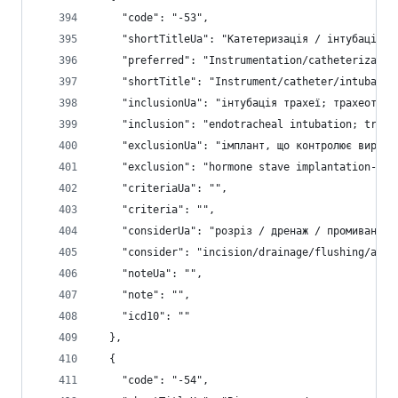
    "code": "-53",
    "shortTitleUa": "Катетеризація / інтубація /
    "preferred": "Instrumentation/catheterizatio
    "shortTitle": "Instrument/catheter/intubate/
    "inclusionUa": "інтубація трахеї; трахеотомі
    "inclusion": "endotracheal intubation; trach
    "exclusionUa": "імплант, що контролює виробл
    "exclusion": "hormone stave implantation-54"
    "criteriaUa": "",
    "criteria": "",
    "considerUa": "розріз / дренаж / промивання 
    "consider": "incision/drainage/flushing/aspi
    "noteUa": "",
    "note": "",
    "icd10": ""
  },
  {
    "code": "-54",