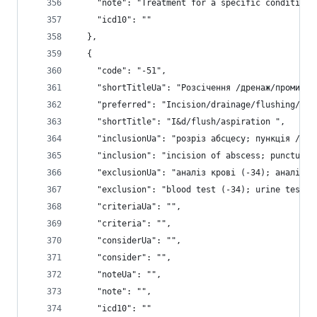
    "note": "Treatment for a specific condition 
    "icd10": ""
  },
  {
    "code": "-51",
    "shortTitleUa": "Розсічення /дренаж/промиван
    "preferred": "Incision/drainage/flushing/asp
    "shortTitle": "I&d/flush/aspiration ",
    "inclusionUa": "розріз абсцесу; пункція / ас
    "inclusion": "incision of abscess; puncture/
    "exclusionUa": "аналіз крові (-34); аналіз с
    "exclusion": "blood test (-34); urine test (
    "criteriaUa": "",
    "criteria": "",
    "considerUa": "",
    "consider": "",
    "noteUa": "",
    "note": "",
    "icd10": ""