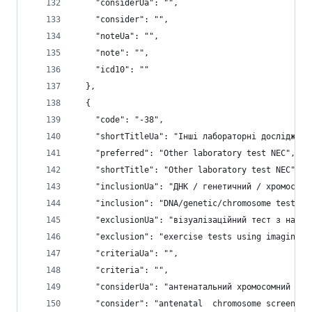
    "considerUa": "",
    "consider": "",
    "noteUa": "",
    "note": "",
    "icd10": ""
  },
  {
    "code": "-38",
    "shortTitleUa": "Інші лабораторні дослідженн
    "preferred": "Other laboratory test NEC",
    "shortTitle": "Other laboratory test NEC",
    "inclusionUa": "ДНК / генетичний / хромосомн
    "inclusion": "DNA/genetic/chromosome test; p
    "exclusionUa": "візуалізаційний тест з наван
    "exclusion": "exercise tests using imaging -
    "criteriaUa": "",
    "criteria": "",
    "considerUa": "антенатальний хромосомний скр
    "consider": "antenatal  chromosome screening