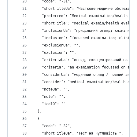
    "code": "-31",
    "shortTitleUa": "Часткове медичне обстеження
    "preferred": "Medical examination/health eva
    "shortTitle": "Medical examin/health eval pa
    "inclusionUa": "прицільний огляд; клінічний 
    "inclusion": "focussed examination; clinical
    "exclusionUa": "",
    "exclusion": "",
    "criteriaUa": "огляд, сконцентрований на кон
    "criteria": "an examination focussed on a sp
    "considerUa": "медичний огляд / повний аналі
    "consider": "medical examination/health eval
    "noteUa": "",
    "note": "",
    "icd10": ""
  },
  {
    "code": "-32",
    "shortTitleUa": "Тест на чутливість ",