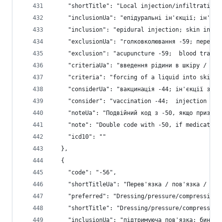
    "shortTitle": "Local injection/infiltration"
    "inclusionUa": "епідуральні ін'єкції; ін'єкц
    "inclusion": "epidural injection; skin injec
    "exclusionUa": "голковколювання -59; перелив
    "exclusion": "acupuncture -59;  blood transf
    "criteriaUa": "введення рідини в шкіру / м'я
    "criteria": "forcing of a liquid into skin/s
    "considerUa": "вакцинація -44; ін'єкції з си
    "consider": "vaccination -44;  injection wit
    "noteUa": "Подвійний код з -50, якщо признач
    "note": "Double code with -50, if medication
    "icd10": ""
  },
  {
    "code": "-56",
    "shortTitleUa": "Перев'язка / пов'язка / там
    "preferred": "Dressing/pressure/compression/
    "shortTitle": "Dressing/pressure/compress/ta
    "inclusionUa": "підтримуюча пов'язка; бинтув