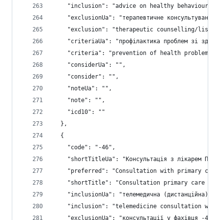
    "inclusion": "advice on healthy behaviour; p
    "exclusionUa": "терапевтичне консультування 
    "exclusion": "therapeutic counselling/listen
    "criteriaUa": "профілактика проблем зі здоро
    "criteria": "prevention of health problems a
    "considerUa": "",
    "consider": "",
    "noteUa": "",
    "note": "",
    "icd10": ""
  },
  {
    "code": "-46",
    "shortTitleUa": "Консультація з лікарем ПМСД
    "preferred": "Consultation with primary care
    "shortTitle": "Consultation primary care pro
    "inclusionUa": "телемедична (дистанційна) ко
    "inclusion": "telemedicine consultation with
    "exclusionUa": "консультації у фахівця -47; 