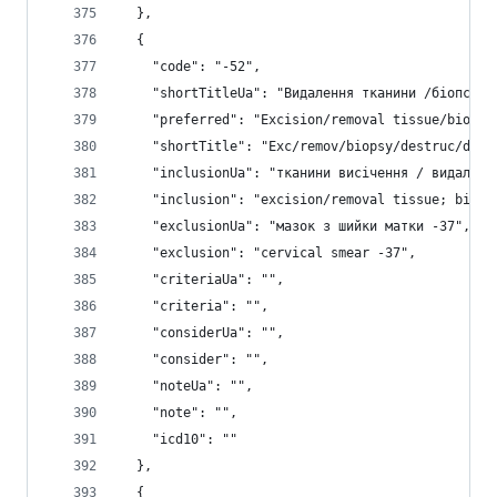
  },
  {
    "code": "-52",
    "shortTitleUa": "Видалення тканини /біопсія/
    "preferred": "Excision/removal tissue/biopsy
    "shortTitle": "Exc/remov/biopsy/destruc/debr
    "inclusionUa": "тканини висічення / видаленн
    "inclusion": "excision/removal tissue; biops
    "exclusionUa": "мазок з шийки матки -37",
    "exclusion": "cervical smear -37",
    "criteriaUa": "",
    "criteria": "",
    "considerUa": "",
    "consider": "",
    "noteUa": "",
    "note": "",
    "icd10": ""
  },
  {