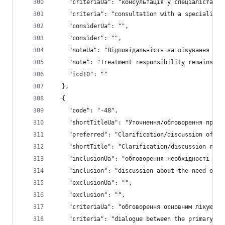
    "criteriaUa": "консультація у спеціаліста, н
    "criteria": "consultation with a specialist,
    "considerUa": "",
    "consider": "",
    "noteUa": "Відповідальність за лікування зал
    "note": "Treatment responsibility remains at
    "icd10": ""
  },
  {
    "code": "-48",
    "shortTitleUa": "Уточнення/обговорення причи
    "preferred": "Clarification/discussion of pa
    "shortTitle": "Clarification/discussion rfe/
    "inclusionUa": "обговорення необхідності скр
    "inclusion": "discussion about the need of s
    "exclusionUa": "",
    "exclusion": "",
    "criteriaUa": "обговорення основним лікуючим
    "criteria": "dialogue between the primary he