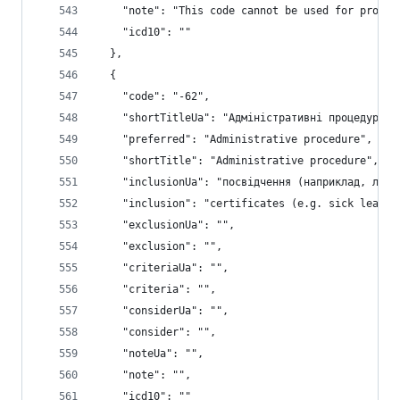
    "note": "This code cannot be used for proces
    "icd10": ""
  },
  {
    "code": "-62",
    "shortTitleUa": "Адміністративні процедури",
    "preferred": "Administrative procedure",
    "shortTitle": "Administrative procedure",
    "inclusionUa": "посвідчення (наприклад, ліка
    "inclusion": "certificates (e.g. sick leave/
    "exclusionUa": "",
    "exclusion": "",
    "criteriaUa": "",
    "criteria": "",
    "considerUa": "",
    "consider": "",
    "noteUa": "",
    "note": "",
    "icd10": ""