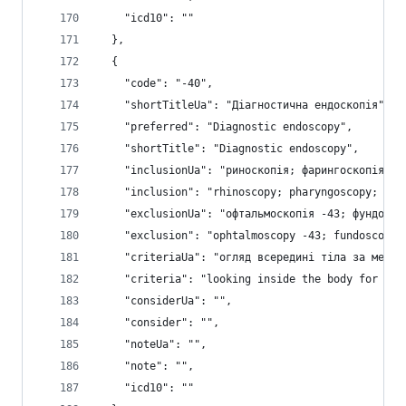
    "icd10": ""
  },
  {
    "code": "-40",
    "shortTitleUa": "Діагностична ендоскопія",
    "preferred": "Diagnostic endoscopy",
    "shortTitle": "Diagnostic endoscopy",
    "inclusionUa": "риноскопія; фарингоскопія; л
    "inclusion": "rhinoscopy; pharyngoscopy; lar
    "exclusionUa": "офтальмоскопія -43; фундоско
    "exclusion": "ophtalmoscopy -43; fundoscopy 
    "criteriaUa": "огляд всередині тіла за медич
    "criteria": "looking inside the body for med
    "considerUa": "",
    "consider": "",
    "noteUa": "",
    "note": "",
    "icd10": ""