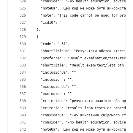
    "consider": "-45 health education, advice, i
    "noteUa": "Цей код не може бути використаний
    "note": "This code cannot be used for proces
    "icd10": ""
  },
  {
    "code": "-61",
    "shortTitleUa": "Результати обстеж./тестів в
    "preferred": "Result examination/test/record
    "shortTitle": "Result exam/test/lett oth pro
    "inclusionUa": "",
    "inclusion": "",
    "exclusionUa": "",
    "exclusion": "",
    "criteriaUa": "результати аналізів або проце
    "criteria": "results from tests or procedure
    "considerUa": "-45 виховання свідомого ставл
    "consider": "-45 health education, advice, i
    "noteUa": "Цей код не може бути використаний