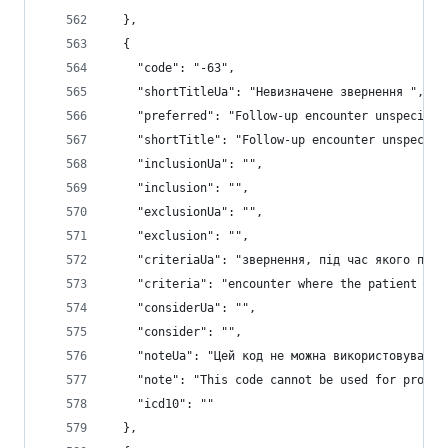
  },
  {
    "code": "-63",
    "shortTitleUa": "Невизначене звернення ",
    "preferred": "Follow-up encounter unspecifie
    "shortTitle": "Follow-up encounter unspecifi
    "inclusionUa": "",
    "inclusion": "",
    "exclusionUa": "",
    "exclusion": "",
    "criteriaUa": "звернення, під час якого паці
    "criteria": "encounter where the patient can
    "considerUa": "",
    "consider": "",
    "noteUa": "Цей код не можна використовувати 
    "note": "This code cannot be used for proces
    "icd10": ""
  },