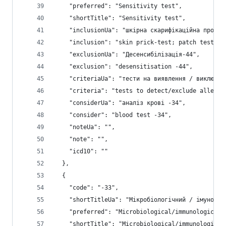
    "preferred": "Sensitivity test",
    "shortTitle": "Sensitivity test",
    "inclusionUa": "шкірна скарифікаційна проба;
    "inclusion": "skin prick-test; patch test; M
    "exclusionUa": "Десенсибілізація-44",
    "exclusion": "desensitisation -44",
    "criteriaUa": "тести на виявлення / виключен
    "criteria": "tests to detect/exclude allergy
    "considerUa": "аналіз крові -34",
    "consider": "blood test -34",
    "noteUa": "",
    "note": "",
    "icd10": ""
  },
  {
    "code": "-33",
    "shortTitleUa": "Мікробіологічний / імунолог
    "preferred": "Microbiological/immunological 
    "shortTitle": "Microbiological/immunological