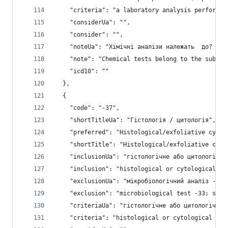
    "criteria": "a laboratory analysis performed
    "considerUa": "",
    "consider": "",
    "noteUa": "Хімічні аналізи належать  до? суб
    "note": "Chemical tests belong to the substr
    "icd10": ""
  },
  {
    "code": "-37",
    "shortTitleUa": "Гістологія / цитологія",
    "preferred": "Histological/exfoliative cytol
    "shortTitle": "Histological/exfoliative cyto
    "inclusionUa": "гістологічне або цитологічне
    "inclusion": "histological or cytological ex
    "exclusionUa": "мікробіологічний аналіз -33;
    "exclusion": "microbiological test -33; skin
    "criteriaUa": "гістологічне або цитологічне 
    "criteria": "histological or cytological exa