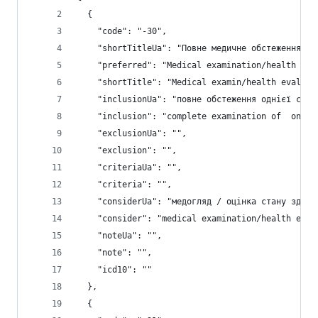
  {
    "code": "-30",
    "shortTitleUa": "Повне медичне обстеження",
    "preferred": "Medical examination/health eva
    "shortTitle": "Medical examin/health eval co
    "inclusionUa": "повне обстеження однієї сисс
    "inclusion": "complete examination of  one b
    "exclusionUa": "",
    "exclusion": "",
    "criteriaUa": "",
    "criteria": "",
    "considerUa": "медогляд / оцінка стану здоро
    "consider": "medical examination/health eval
    "noteUa": "",
    "note": "",
    "icd10": ""
  },
  {