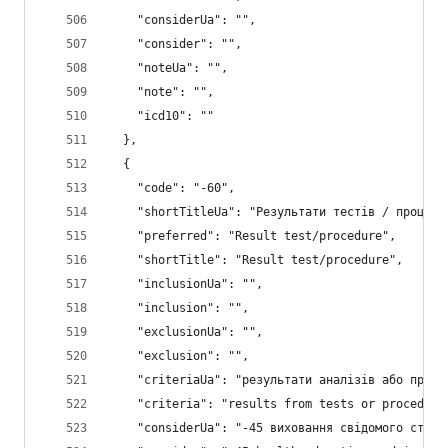
    "considerUa": "",
    "consider": "",
    "noteUa": "",
    "note": "",
    "icd10": ""
  },
  {
    "code": "-60",
    "shortTitleUa": "Результати тестів / процеду
    "preferred": "Result test/procedure",
    "shortTitle": "Result test/procedure",
    "inclusionUa": "",
    "inclusion": "",
    "exclusionUa": "",
    "exclusion": "",
    "criteriaUa": "результати аналізів або проце
    "criteria": "results from tests or procedure
    "considerUa": "-45 виховання свідомого ставл