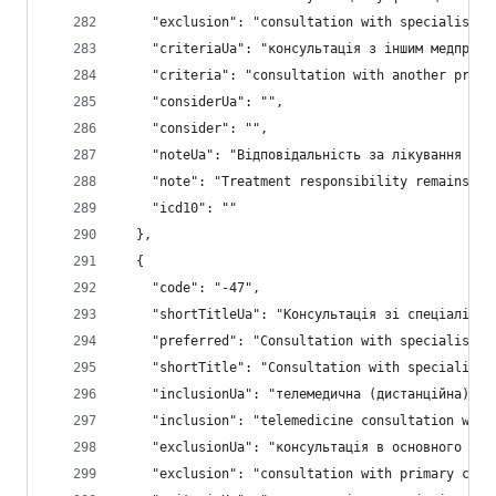
    "exclusion": "consultation with specialist -
    "criteriaUa": "консультація з іншим медпраці
    "criteria": "consultation with another prima
    "considerUa": "",
    "consider": "",
    "noteUa": "Відповідальність за лікування зал
    "note": "Treatment responsibility remains at
    "icd10": ""
  },
  {
    "code": "-47",
    "shortTitleUa": "Консультація зі спеціалісто
    "preferred": "Consultation with specialist",
    "shortTitle": "Consultation with specialist"
    "inclusionUa": "телемедична (дистанційна) ко
    "inclusion": "telemedicine consultation with
    "exclusionUa": "консультація в основного лік
    "exclusion": "consultation with primary care