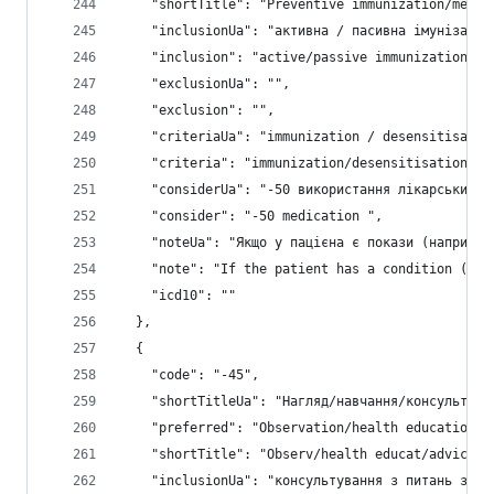
    "shortTitle": "Preventive immunization/medic
    "inclusionUa": "активна / пасивна імунізація
    "inclusion": "active/passive immunization; p
    "exclusionUa": "",
    "exclusion": "",
    "criteriaUa": "immunization / desensitisatio
    "criteria": "immunization/desensitisation/pr
    "considerUa": "-50 використання лікарських п
    "consider": "-50 medication ",
    "noteUa": "Якщо у пацієна є покази (наприкла
    "note": "If the patient has a condition (e.g
    "icd10": ""
  },
  {
    "code": "-45",
    "shortTitleUa": "Нагляд/навчання/консультаці
    "preferred": "Observation/health education/a
    "shortTitle": "Observ/health educat/advice/d
    "inclusionUa": "консультування з питань здор