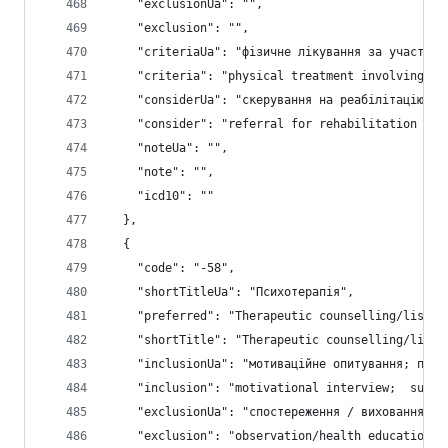
    "exclusionUa": "",
    "exclusion": "",
    "criteriaUa": "фізичне лікування за участю л
    "criteria": "physical treatment involving th
    "considerUa": "скерування на реабілітацію -6
    "consider": "referral for rehabilitation -68
    "noteUa": "",
    "note": "",
    "icd10": ""
  },
  {
    "code": "-58",
    "shortTitleUa": "Психотерапія",
    "preferred": "Therapeutic counselling/listen
    "shortTitle": "Therapeutic counselling/liste
    "inclusionUa": "мотиваційне опитування; підт
    "inclusion": "motivational interview;  suppo
    "exclusionUa": "спостереження / виховання св
    "exclusion": "observation/health education/a