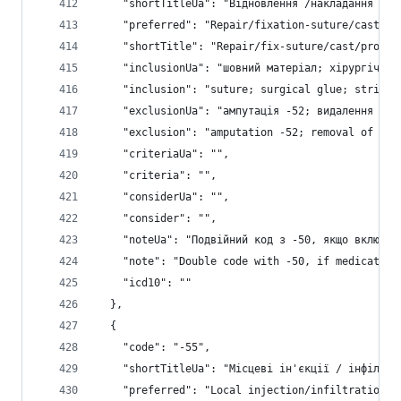
    "shortTitleUa": "Відновлення /накладання шву
    "preferred": "Repair/fixation-suture/cast/pr
    "shortTitle": "Repair/fix-suture/cast/prosth
    "inclusionUa": "шовний матеріал; хірургічний
    "inclusion": "suture; surgical glue; strip-p
    "exclusionUa": "ампутація -52; видалення сто
    "exclusion": "amputation -52; removal of for
    "criteriaUa": "",
    "criteria": "",
    "considerUa": "",
    "consider": "",
    "noteUa": "Подвійний код з -50, якщо включає
    "note": "Double code with -50, if medication
    "icd10": ""
  },
  {
    "code": "-55",
    "shortTitleUa": "Місцеві ін'єкції / інфільтр
    "preferred": "Local injection/infiltration",