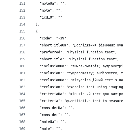
    "noteUa": "",
    "note": "",
    "icd10": ""
  },
  {
    "code": "-39",
    "shortTitleUa": "Дослідження фізичних функці
    "preferred": "Physical function test",
    "shortTitle": "Physical function test",
    "inclusionUa": "тимпанометрія; аудіометрія; 
    "inclusion": "tympanometry; audiometry; tono
    "exclusionUa": "візуалізаційний тест з наван
    "exclusion": "exercise test using imaging -4
    "criteriaUa": "кількісний тест для вимірюван
    "criteria": "quantitative test to measure ca
    "considerUa": "",
    "consider": "",
    "noteUa": "",
    "note": "",