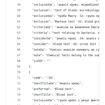
    "inclusionUa": "аналіз крові; мікробіологічн
    "inclusion": "test of blood; microbiological
    "exclusionUa": "проба Манту -32; група крові
    "exclusion": "Mantoux test -32; blood group 
    "criteriaUa": "аналізи на виявлення бактерій
    "criteria": "test relating to bacteria, viru
    "considerUa": "аналіз крові -34; аналіз сечі
    "consider": "blood test -34; urine test -35;
    "noteUa": "Хімічні аналізи належать до субст
    "note": "Chemical tests belong to the substr
    "icd10": ""
  },
  {
    "code": "-34",
    "shortTitleUa": "Аналіз крові",
    "preferred": "Blood test",
    "shortTitle": "Blood test",
    "inclusionUa": "група крові і резус фактор; 