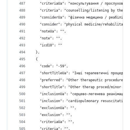
    "criteriaUa": "консультування / прослуховува
    "criteria": "counselling/listening by the pr
    "considerUa": "фізична медицина / реабілітац
    "consider": "physical medicine/rehabilitatio
    "noteUa": "",
    "note": "",
    "icd10": ""
  },
  {
    "code": "-59",
    "shortTitleUa": "Інші терапевтичні процедури
    "preferred": "Other therapeutic procedure/mi
    "shortTitle": "Other therap proced/minor sur
    "inclusionUa": "серцево-легенева реанімація;
    "inclusion": "cardiopulmonary resuscitation;
    "exclusionUa": "",
    "exclusion": "",
    "criteriaUa": "",
    "criteria": "",