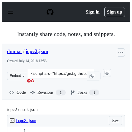
S
k
Sign in
Sign up
i
p
t
o
Instantly share code, notes, and snippets.
c
o
n
dmmat
/
icpc2.json
t
e
Created
July 14, 2018 13:58
n
t
Clone
Embed
this
repository
at
Code
Revisions
Forks
1
1
&lt;script
src=&quot;https://gist.github.com/dmmat/253de0628c33a
icpc2 en-uk json
Raw
icpc2.json
[