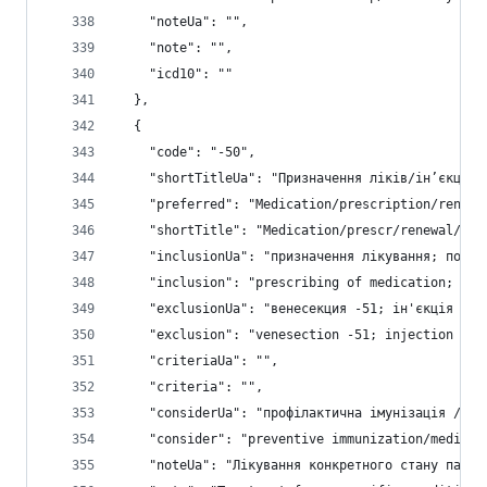
    "noteUa": "",
    "note": "",
    "icd10": ""
  },
  {
    "code": "-50",
    "shortTitleUa": "Призначення ліків/ін’єкції 
    "preferred": "Medication/prescription/renewa
    "shortTitle": "Medication/prescr/renewal/inj
    "inclusionUa": "призначення лікування; понов
    "inclusion": "prescribing of medication; ren
    "exclusionUa": "венесекция -51; ін'єкція лік
    "exclusion": "venesection -51; injection of 
    "criteriaUa": "",
    "criteria": "",
    "considerUa": "профілактична імунізація / лі
    "consider": "preventive immunization/medicat
    "noteUa": "Лікування конкретного стану паціє