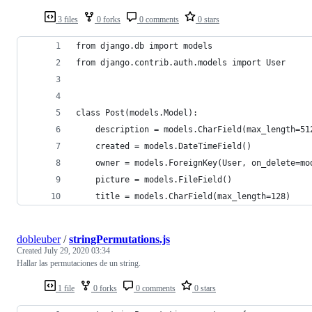
3 files
0 forks
0 comments
0 stars
from django.db import models
from django.contrib.auth.models import User
class Post(models.Model):
    description = models.CharField(max_length=51
    created = models.DateTimeField()
    owner = models.ForeignKey(User, on_delete=mo
    picture = models.FileField()
    title = models.CharField(max_length=128)
dobleuber
/
stringPermutations.js
Created
July 29, 2020 03:34
Hallar las permutaciones de un string.
1 file
0 forks
0 comments
0 stars