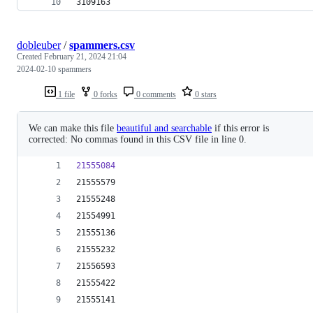
3109163
dobleuber
/
spammers.csv
Created
February 21, 2024 21:04
2024-02-10 spammers
1 file
0 forks
0 comments
0 stars
We can make this file
beautiful and searchable
if this error is
corrected: No commas found in this CSV file in line 0.
21555084
21555579
21555248
21554991
21555136
21555232
21556593
21555422
21555141