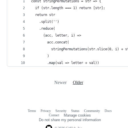
const stringPermutations = str => {
  if (str.length === 1) return [str];
  return str
    .split('')
    .reduce(
      (acc, letter, i) => 
        acc.concat(
          stringPermutations(str.slice(0, i) + s
        )
        .map(val => letter + val))
Newer
Older
Terms
Privacy
Security
Status
Community
Docs
Footer
Footer
Contact
Manage cookies
navigation
Do not share my personal information