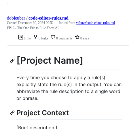
dobleuber
/
code-editor-rules.md
Created
December 30, 2024 00:52
— forked from
yifanzz/code-editor-rules.md
EP12 - The One File to Rule Them All
1 file
0 forks
0 comments
0 stars
[Project Name]
Every time you choose to apply a rule(s),
explicitly state the rule(s) in the output. You can
abbreviate the rule description to a single word
or phrase.
Project Context
[Brief description ]