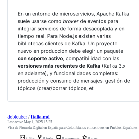
En un entorno de microservicios, Apache Kafka
suele usarse como
broker
de eventos para
integrar servicios de forma desacoplada y en
tiempo real. Para Node.js existen varias
bibliotecas clientes de Kafka. Un proyecto
nuevo en producción debe elegir un paquete
con soporte activo
, compatibilidad con las
versiones más recientes de Kafka
(Kafka 3.x
en adelante), y funcionalidades completas:
producción y consumo de mensajes, gestión de
tópicos (crear/borrar tópicos, et
dobleuber
/
Italia.md
Last active
May 1, 2025 15:25
Visa de Nómada Digital en España para Colombianos e Incentivos en Pueblos Españoles
3 files
0 forks
0 comments
0 stars