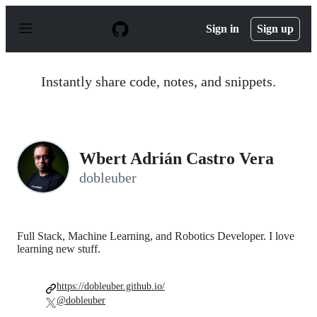
S
k
Sign in
Sign up
i
p
t
o
Instantly share code, notes, and snippets.
c
o
n
t
e
n
Wbert Adrián Castro Vera
t
dobleuber
Full Stack, Machine Learning, and Robotics Developer. I love
learning new stuff.
https://dobleuber.github.io/
@dobleuber