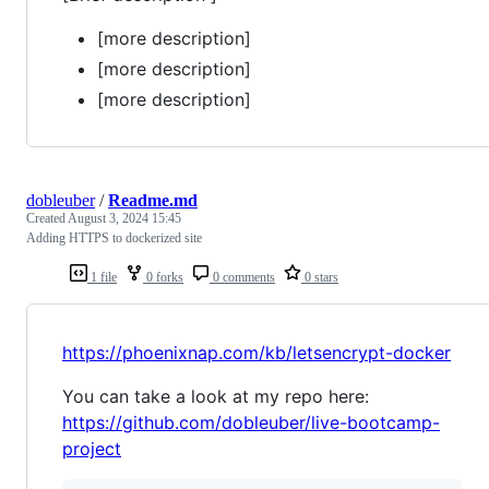
[more description]
[more description]
[more description]
dobleuber
/
Readme.md
Created
August 3, 2024 15:45
Adding HTTPS to dockerized site
1 file
0 forks
0 comments
0 stars
https://phoenixnap.com/kb/letsencrypt-docker
You can take a look at my repo here:
https://github.com/dobleuber/live-bootcamp-
project