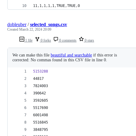
11,1,1,1,1,TRUE,TRUE,0
dobleuber
/
selected_songs.csv
Created
March 22, 2024 20:09
1 file
0 forks
0 comments
0 stars
We can make this file
beautiful and searchable
if this error is
corrected: No commas found in this CSV file in line 0.
5153288
44817
7824003
390642
3592605
5517690
6001498
5516845
3848795