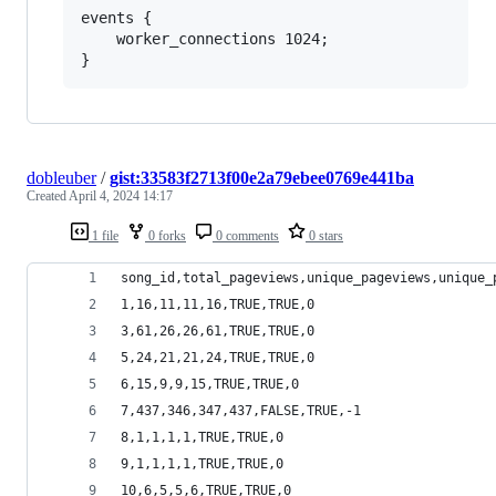
events {

    worker_connections 1024;

dobleuber
/
gist:33583f2713f00e2a79ebee0769e441ba
Created
April 4, 2024 14:17
1 file
0 forks
0 comments
0 stars
song_id,total_pageviews,unique_pageviews,unique_
1,16,11,11,16,TRUE,TRUE,0
3,61,26,26,61,TRUE,TRUE,0
5,24,21,21,24,TRUE,TRUE,0
6,15,9,9,15,TRUE,TRUE,0
7,437,346,347,437,FALSE,TRUE,-1
8,1,1,1,1,TRUE,TRUE,0
9,1,1,1,1,TRUE,TRUE,0
10,6,5,5,6,TRUE,TRUE,0