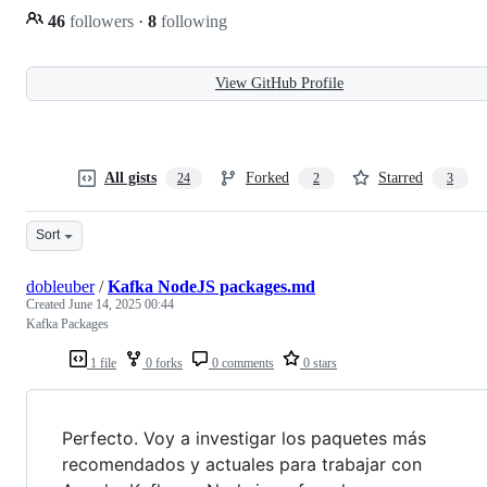
46
followers
·
8
following
View GitHub Profile
All gists
Forked
Starred
24
2
3
Sort
dobleuber
/
Kafka NodeJS packages.md
Created
June 14, 2025 00:44
Kafka Packages
1 file
0 forks
0 comments
0 stars
Perfecto. Voy a investigar los paquetes más
recomendados y actuales para trabajar con