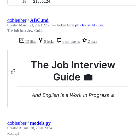
21555124
dobleuber
/
ABC.md
Created
March 23, 2021 22:25
— forked from
jdnichollsc/ABC.md
The Job Interview Guide
13 files
0 forks
0 comments
2 stars
The Job Interview
Guide 💼
And English is a Work in Progress ⌛
dobleuber
/
models.py
Created
August 28, 2020 20:54
Rest-api