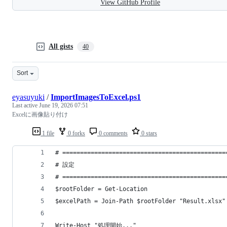
View GitHub Profile
All gists
40
Sort
eyasuyuki
/
ImportImagesToExcel.ps1
Last active
June 19, 2026 07:51
Excelに画像貼り付け
1 file
0 forks
0 comments
0 stars
# ==============================================
# 設定
# ==============================================
$rootFolder = Get-Location
$excelPath = Join-Path $rootFolder "Result.xlsx"
Write-Host "処理開始..."