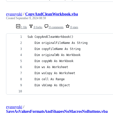
eyasuyuki
/
CopyAndCleanWorkbook.vba
Created
September 9, 2024 08:59
1 file
0 forks
0 comments
0 stars
Sub CopyAndCleanWorkbook()
    Dim originalFileName As String
    Dim copyFileName As String
    Dim originalWb As Workbook
    Dim copyWb As Workbook
    Dim ws As Worksheet
    Dim wsCopy As Worksheet
    Dim cell As Range
    Dim vbComp As Object
eyasuyuki
/
SaveAsValuesFormatsAndShapesNoMacrosNoButtons.vba