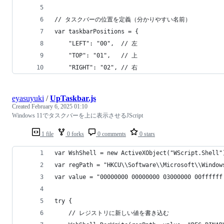
// タスクバーの位置を定義（分かりやすい名前）
var taskbarPositions = {
    "LEFT": "00",  // 左
    "TOP": "01",   // 上
    "RIGHT": "02", // 右
eyasuyuki
/
UpTaskbar.js
Created
February 6, 2025 01:10
Windows 11でタスクバーを上に表示させるJScript
1 file
0 forks
0 comments
0 stars
var WshShell = new ActiveXObject("WScript.Shell"
var regPath = "HKCU\\Software\\Microsoft\\Window
var value = "00000000 00000000 03000000 00ffffff
try {
    // レジストリに新しい値を書き込む