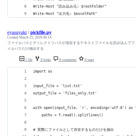
Write-Host "読み込み元: $rootFolder"
Write-Host "出力先: $excelPath"
eyasuyuki
/
pickfile.py
Created
March 25, 2026 06:14
ファイルパスとディレクトリパスが混在するテキストファイルを読み込んでフ
イルパスだけ抽出する
1 file
0 forks
0 comments
0 stars
import os
input_file = 'list.txt'
output_file = 'files_only.txt'
with open(input_file, 'r', encoding='utf-8') as 
    paths = f.read().splitlines()
# 実際にファイルとして存在するものだけを抽出