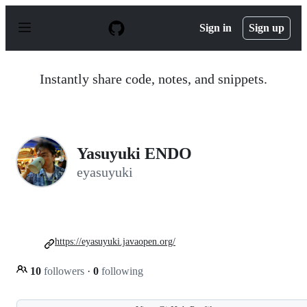
S
k
Sign in
Sign up
i
p
t
o
Instantly share code, notes, and snippets.
c
o
n
t
e
n
Yasuyuki ENDO
t
eyasuyuki
https://eyasuyuki.javaopen.org/
10
followers
·
0
following