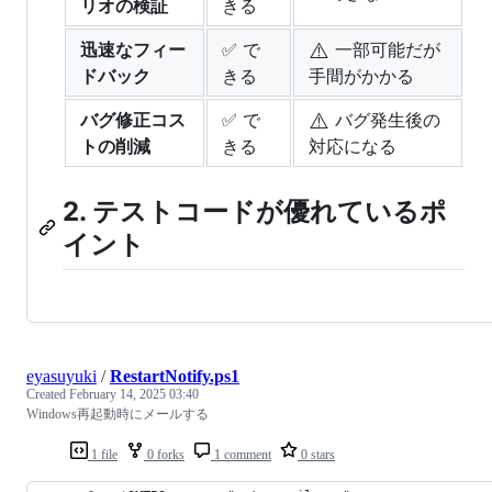
リオの検証
きる
⚠️
迅速なフィー
✅ で
一部可能だが
ドバック
きる
手間がかかる
⚠️
バグ修正コス
✅ で
バグ発生後の
トの削減
きる
対応になる
2. テストコードが優れているポ
イント
eyasuyuki
/
RestartNotify.ps1
Created
February 14, 2025 03:40
Windows再起動時にメールする
1 file
0 forks
1 comment
0 stars