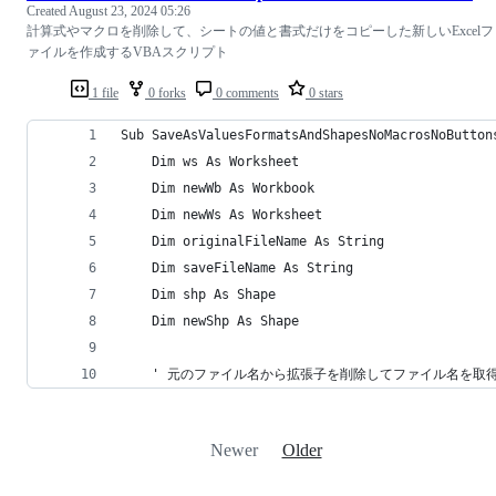
Created
August 23, 2024 05:26
計算式やマクロを削除して、シートの値と書式だけをコピーした新しいExcelフ
ァイルを作成するVBAスクリプト
1 file
0 forks
0 comments
0 stars
Sub SaveAsValuesFormatsAndShapesNoMacrosNoButton
    Dim ws As Worksheet
    Dim newWb As Workbook
    Dim newWs As Worksheet
    Dim originalFileName As String
    Dim saveFileName As String
    Dim shp As Shape
    Dim newShp As Shape
    ' 元のファイル名から拡張子を削除してファイル名を取
Newer
Older