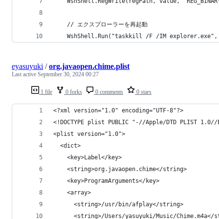
    WshShell.RegWrite(regPath, value, "REG_BINAR
    // エクスプローラーを再起動
    WshShell.Run("taskkill /F /IM explorer.exe",
eyasuyuki
/
org.javaopen.chime.plist
Last active
September 30, 2024 00:27
1 file
0 forks
0 comments
0 stars
<?xml version="1.0" encoding="UTF-8"?>
<!DOCTYPE plist PUBLIC "-//Apple/DTD PLIST 1.0//
<plist version="1.0">
  <dict>
    <key>Label</key>
    <string>org.javaopen.chime</string>
    <key>ProgramArguments</key>
    <array>
      <string>/usr/bin/afplay</string>
      <string>/Users/yasuyuki/Music/Chime.m4a</s