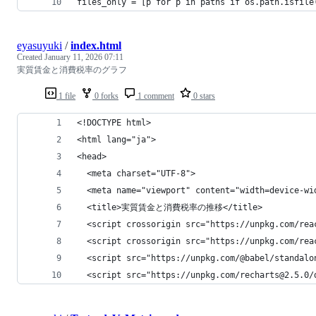
files_only = [p for p in paths if os.path.isfile
eyasuyuki
/
index.html
Created
January 11, 2026 07:11
実質賃金と消費税率のグラフ
1 file
0 forks
1 comment
0 stars
<!DOCTYPE html>
<html lang="ja">
<head>
  <meta charset="UTF-8">
  <meta name="viewport" content="width=device-wi
  <title>実質賃金と消費税率の推移</title>
  <script crossorigin src="https://unpkg.com/rea
  <script crossorigin src="https://unpkg.com/rea
  <script src="https://unpkg.com/@babel/standalo
  <script src="https://unpkg.com/recharts@2.5.0/