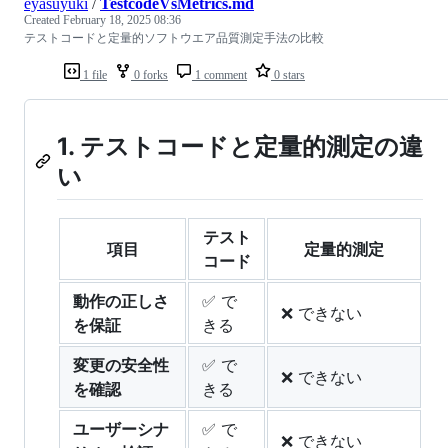
eyasuyuki
/
TestcodeVsMetrics.md
Created
February 18, 2025 08:36
テストコードと定量的ソフトウエア品質測定手法の比較
1 file
0 forks
1 comment
0 stars
1. テストコードと定量的測定の違
い
テスト
項目
定量的測定
コード
動作の正しさ
✅ で
❌ できない
を保証
きる
変更の安全性
✅ で
❌ できない
を確認
きる
ユーザーシナ
✅ で
❌ できない