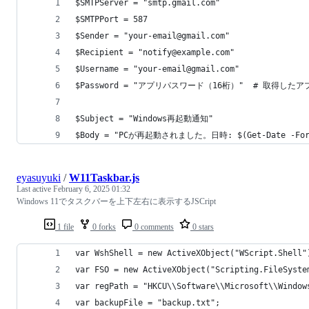
$SMTPServer = "smtp.gmail.com"
$SMTPPort = 587
$Sender = "your-email@gmail.com"
$Recipient = "notify@example.com"
$Username = "your-email@gmail.com"
$Password = "アプリパスワード（16桁）"  # 取得し
$Subject = "Windows再起動通知"
$Body = "PCが再起動されました。日時: $(Get-Date -Forma
eyasuyuki
/
W11Taskbar.js
Last active
February 6, 2025 01:32
Windows 11でタスクバーを上下左右に表示するJSCript
1 file
0 forks
0 comments
0 stars
var WshShell = new ActiveXObject("WScript.Shell"
var FSO = new ActiveXObject("Scripting.FileSyste
var regPath = "HKCU\\Software\\Microsoft\\Window
var backupFile = "backup.txt";