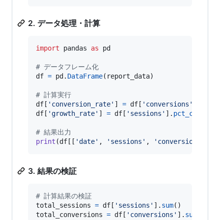
2. データ処理・計算
import
pandas
as
pd
# データフレーム化
df
=
pd
.
DataFrame
(
report_data
)

# 計算実行
df
[
'conversion_rate'
] 
=
df
[
'conversions'
] 
/
df
df
[
'growth_rate'
] 
=
df
[
'sessions'
].
pct_change
()
# 結果出力
print
(
df
[[
'date'
, 
'sessions'
, 
'conversions'
, 
'
3. 結果の検証
# 計算結果の検証
total_sessions
=
df
[
'sessions'
].
sum
total_conversions
=
df
[
'conversions'
].
sum