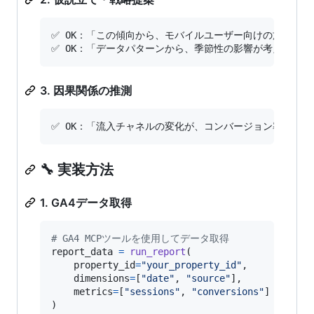
✅ OK：「この傾向から、モバイルユーザー向けの施策を強
3. 因果関係の推測
🔧 実装方法
1. GA4データ取得
# GA4 MCPツールを使用してデータ取得
report_data
=
run_report
(

property_id
=
"your_property_id"
,

dimensions
=
[
"date"
, 
"source"
],

metrics
=
[
"sessions"
, 
"conversions"
]

)