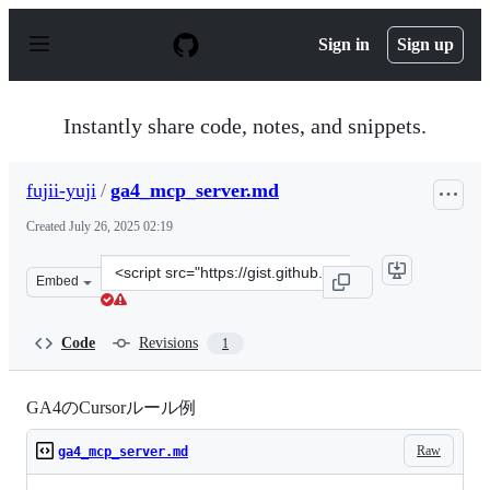
S
k
Sign in
Sign up
i
p
t
o
Instantly share code, notes, and snippets.
c
o
n
fujii-yuji
/
ga4_mcp_server.md
t
e
Created
July 26, 2025 02:19
n
t
Clone
Embed
this
repository
at
Code
Revisions
1
&lt;script
src=&quot;https://gist.github.com/fujii-
yuji/bcbfc1b88b4468538335d2c11101e0c3.js&quot;&gt;&lt
GA4のCursorルール例
Raw
ga4_mcp_server.md