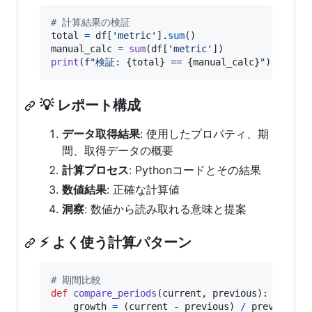
# 計算結果の検証
total
=
df
[
'metric'
].
sum
manual_calc
=
sum
(
df
[
'metric'
print
(
f"検証: 
{
total
}
 == 
{
manual_calc
}
"
)
💡 レポート構成
データ取得結果
: 使用したプロパティ、期
間、取得データの概要
計算プロセス
: Pythonコードとその結果
数値結果
: 正確な計算値
洞察
: 数値から読み取れる意味と提案
⚡ よく使う計算パターン
# 期間比較
def
compare_periods
(
current
, 
previous
):

growth
=
 (
current
-
previous
) 
/
previous