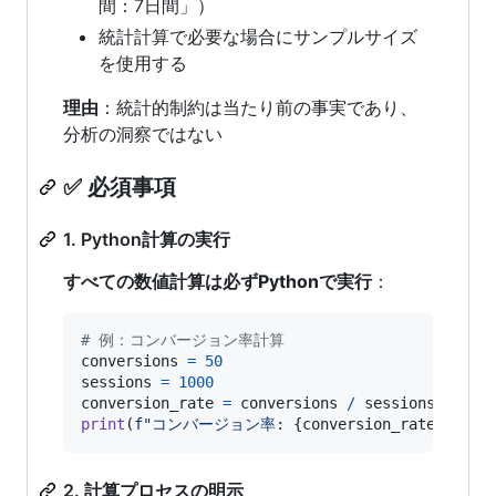
間：7日間」）
統計計算で必要な場合にサンプルサイズ
を使用する
理由
：統計的制約は当たり前の事実であり、
分析の洞察ではない
✅ 必須事項
1. Python計算の実行
すべての数値計算は必ずPythonで実行
：
# 例：コンバージョン率計算
conversions
=
50
sessions
=
1000
conversion_rate
=
conversions
/
sessions
print
(
f"コンバージョン率: 
{
conversion_rate
:.2%
}
"
2. 計算プロセスの明示