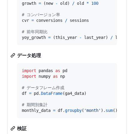
growth
=
 (
new
-
old
) 
/
old
*
100
# コンバージョン率
cvr
=
conversions
/
sessions
# 前年同期比
yoy_growth
=
 (
this_year
-
last_year
) 
/
last_ye
データ処理
import
pandas
as
pd
import
numpy
as
np
# データフレーム作成
df
=
pd
.
DataFrame
(
ga4_data
)

# 期間別集計
monthly_data
=
df
.
groupby
(
'month'
).
sum
()
検証