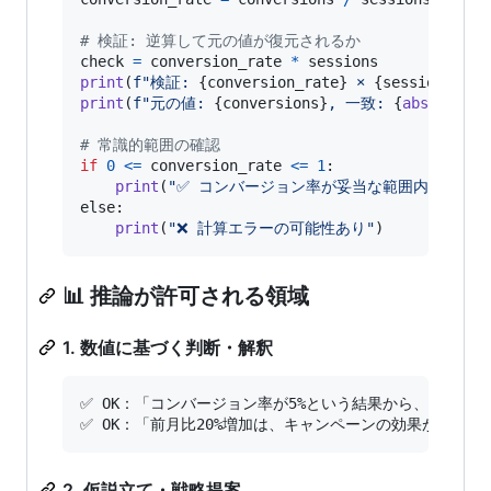
# 検証: 逆算して元の値が復元されるか
check
=
conversion_rate
*
sessions
print
(
f"検証: 
{
conversion_rate
}
 × 
{
sessions
}
 = 
print
(
f"元の値: 
{
conversions
}
, 一致: 
{
abs
(
check
# 常識的範囲の確認
if
0
<=
conversion_rate
<=
1
:

print
(
"✅ コンバージョン率が妥当な範囲内"
else
:

print
(
"❌ 計算エラーの可能性あり"
)
📊 推論が許可される領域
1. 数値に基づく判断・解釈
✅ OK：「コンバージョン率が5%という結果から、ランデ
2. 仮説立て・戦略提案