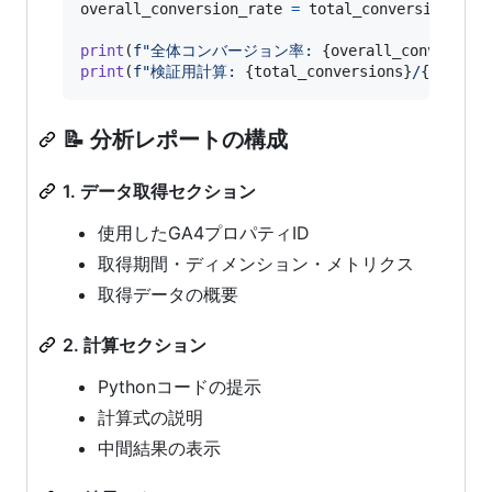
overall_conversion_rate
=
total_conversions
/
print
(
f"全体コンバージョン率: 
{
overall_conversion
print
(
f"検証用計算: 
{
total_conversions
}
/
{
total_s
📝 分析レポートの構成
1. データ取得セクション
使用したGA4プロパティID
取得期間・ディメンション・メトリクス
取得データの概要
2. 計算セクション
Pythonコードの提示
計算式の説明
中間結果の表示