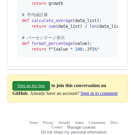
return
growth
# 平均値計算
def
calculate_average
(
data_list
):

return
sum
(
data_list
) 
/
len
(
data_list
)

# パーセンテージ表示
def
format_percentage
(
value
):

return
f"
{
value
*
100
:.2f
}
%"
to join this conversation on
Sign up for free
GitHub
. Already have an account?
Sign in to comment
Terms
Privacy
Security
Status
Community
Docs
Footer
Footer
Contact
Manage cookies
navigation
Do not share my personal information