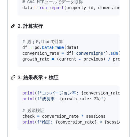
# GA4 MCPツールでデータ取得
data
=
run_report
(
property_id
, 
dimensions
, 
met
2. 計算実行
# 必ずPythonで計算
df
=
pd
.
DataFrame
(
data
conversion_rate
=
df
[
'conversions'
].
sum
() 
/
df
growth_rate
=
 (
current
-
previous
) 
/
previous
3. 結果表示 + 検証
print
(
f"コンバージョン率: 
{
conversion_rate
:.2%
}
"
print
(
f"成長率: 
{
growth_rate
:.2%
}
"
)

# 必須検証
check
=
conversion_rate
*
sessions
print
(
f"検証: 
{
conversion_rate
}
 × 
{
sessions
}
 = 