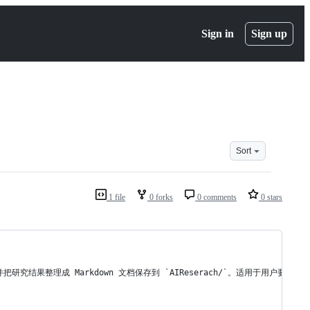
Sign in
Sign up
Sort
1 file
0 forks
0 comments
0 stars
题，并把研究结果整理成 Markdown 文档保存到 `AIReserach/`。