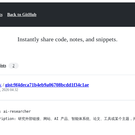
ts
Back to GitHub
Instantly share code, notes, and snippets.
ists
2
k
/
gist:9f4deca71b4eb9a06708bcdd1f34c1ae
, 2026 04:32
: ai-researcher
scription: 研究外部链接、网站、AI 产品、智能体系统、论文、工具或某个主