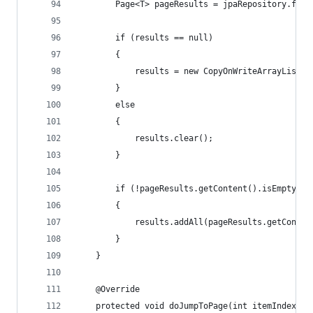
        Page<T> pageResults = jpaRepository.find
        if (results == null)
        {
            results = new CopyOnWriteArrayList<T
        }
        else
        {
            results.clear();
        }
        if (!pageResults.getContent().isEmpty())
        {
            results.addAll(pageResults.getConten
        }
    }
    @Override
    protected void doJumpToPage(int itemIndex)