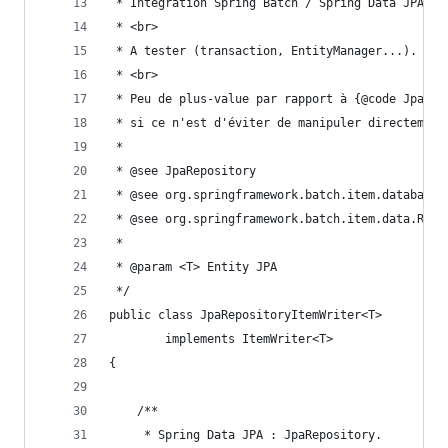
 * Integration Spring Batch / Spring Data JPA.
 * <br>
 * A tester (transaction, EntityManager...).
 * <br>
 * Peu de plus-value par rapport à {@code JpaIte
 * si ce n'est d'éviter de manipuler directement
 *
 * @see JpaRepository
 * @see org.springframework.batch.item.database.
 * @see org.springframework.batch.item.data.Repo
 *
 * @param <T> Entity JPA
 */
public class JpaRepositoryItemWriter<T>
        implements ItemWriter<T>
{
    /**
     * Spring Data JPA : JpaRepository.