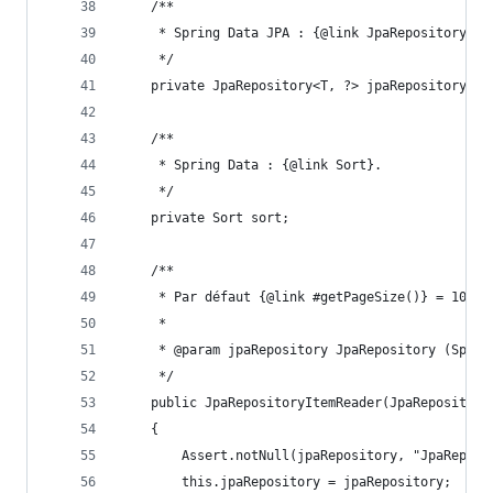
    /**
     * Spring Data JPA : {@link JpaRepository}.
     */
    private JpaRepository<T, ?> jpaRepository;
    /**
     * Spring Data : {@link Sort}.
     */
    private Sort sort;
    /**
     * Par défaut {@link #getPageSize()} = 10.
     *
     * @param jpaRepository JpaRepository (Sprin
     */
    public JpaRepositoryItemReader(JpaRepository
    {
        Assert.notNull(jpaRepository, "JpaReposi
        this.jpaRepository = jpaRepository;