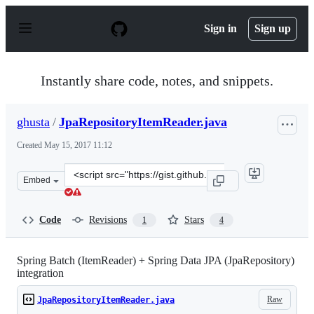
S
k
Sign in
Sign up
i
p
t
o
Instantly share code, notes, and snippets.
c
o
n
ghusta
/
JpaRepositoryItemReader.java
t
e
Created
May 15, 2017 11:12
n
t
Clone
Embed
this
repository
at
Code
Revisions
Stars
1
4
&lt;script
src=&quot;https://gist.github.com/ghusta/abdd0864bd8a
Spring Batch (ItemReader) + Spring Data JPA (JpaRepository)
integration
Raw
JpaRepositoryItemReader.java