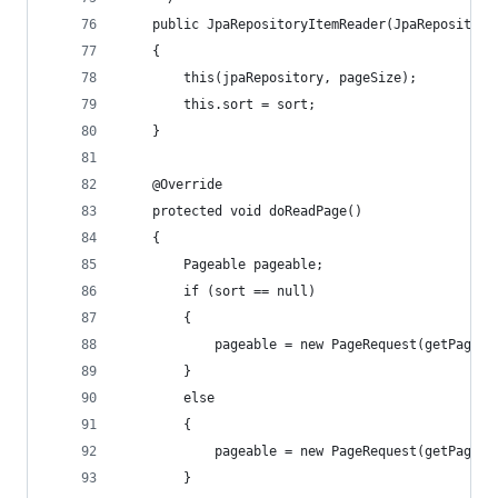
    public JpaRepositoryItemReader(JpaRepository
    {
        this(jpaRepository, pageSize);
        this.sort = sort;
    }
    @Override
    protected void doReadPage()
    {
        Pageable pageable;
        if (sort == null)
        {
            pageable = new PageRequest(getPage()
        }
        else
        {
            pageable = new PageRequest(getPage()
        }