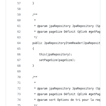
    }
    /**
     *
     * @param jpaRepository JpaRepository (Sprin
     * @param pageSize Définit {@link #getPageSi
     */
    public JpaRepositoryItemReader(JpaRepository
    {
        this(jpaRepository);
        setPageSize(pageSize);
    }
    /**
     *
     * @param jpaRepository JpaRepository (Sprin
     * @param pageSize Définit {@link #getPageSi
     * @param sort Options de tri pour la requêt
     */