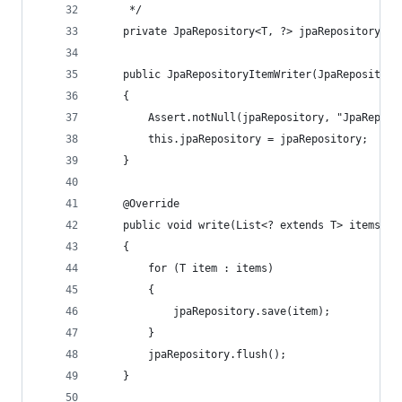
     */
    private JpaRepository<T, ?> jpaRepository;
    public JpaRepositoryItemWriter(JpaRepository
    {
        Assert.notNull(jpaRepository, "JpaReposi
        this.jpaRepository = jpaRepository;
    }
    @Override
    public void write(List<? extends T> items) t
    {
        for (T item : items)
        {
            jpaRepository.save(item);
        }
        jpaRepository.flush();
    }