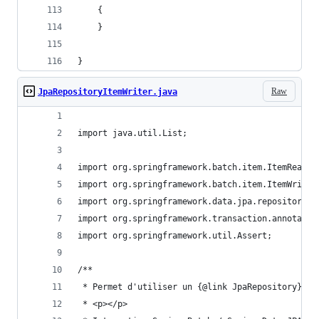
    {
    }
}
Raw
JpaRepositoryItemWriter.java
import java.util.List;
import org.springframework.batch.item.ItemReader
import org.springframework.batch.item.ItemWriter
import org.springframework.data.jpa.repository.J
import org.springframework.transaction.annotatio
import org.springframework.util.Assert;
/**
 * Permet d'utiliser un {@link JpaRepository} co
 * <p></p>