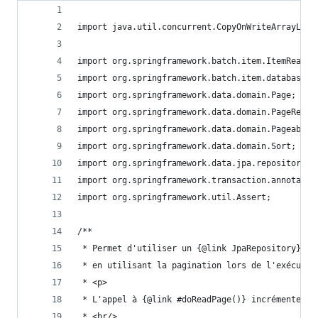
import java.util.concurrent.CopyOnWriteArrayList
import org.springframework.batch.item.ItemReader
import org.springframework.batch.item.database.A
import org.springframework.data.domain.Page;
import org.springframework.data.domain.PageReque
import org.springframework.data.domain.Pageable;
import org.springframework.data.domain.Sort;
import org.springframework.data.jpa.repository.J
import org.springframework.transaction.annotatio
import org.springframework.util.Assert;
/**
 * Permet d'utiliser un {@link JpaRepository} co
 * en utilisant la pagination lors de l'exécutio
 * <p>
 * L'appel à {@link #doReadPage()} incrémente {@
 * <br/>