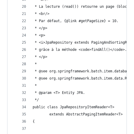
 * La lecture (read()) retourne un page (bloc de
 * <br/>
 * Par défaut, {@link #getPageSize} = 10.
 * </p>
 * <p>
 * <i>JpaRepository extends PagingAndSortingRepo
 * grâce à la méthode <code>findAll()</code>.
 * </p>
 *
 * @see org.springframework.batch.item.database.
 * @see org.springframework.batch.item.data.Repo
 *
 * @param <T> Entity JPA.
 */
public class JpaRepositoryItemReader<T>
        extends AbstractPagingItemReader<T>
{