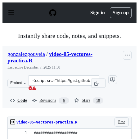
S
k
Sign in
Sign up
i
p
t
o
Instantly share code, notes, and snippets.
c
o
n
gonzalezgouveia
/
video-05-vectores-
t
practica.R
e
n
Last active
December 7, 2025 11:50
t
Clone
Embed
this
repository
at
Code
Revisions
Stars
6
10
&lt;script
src=&quot;https://gist.github.com/gonzalezgouveia/059f
Raw
video-05-vectores-practica.R
####################