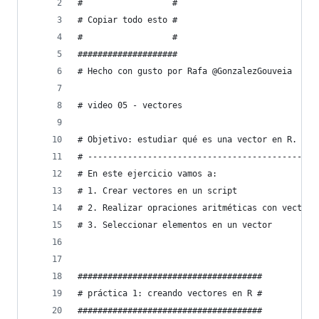
#                  #
# Copiar todo esto #
#                  #
####################
# Hecho con gusto por Rafa @GonzalezGouveia
# video 05 - vectores
# Objetivo: estudiar qué es una vector en R.
# --------------------------------------------
# En este ejercicio vamos a:
# 1. Crear vectores en un script
# 2. Realizar opraciones aritméticas con vectore
# 3. Seleccionar elementos en un vector
#####################################
# práctica 1: creando vectores en R #
#####################################