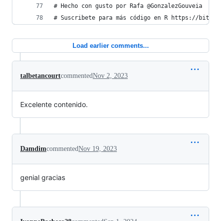
# Hecho con gusto por Rafa @GonzalezGouveia
# Suscribete para más código en R https://bit.ly
Load earlier comments...
talbetancourt
commented
Nov 2, 2023
Excelente contenido.
Damdim
commented
Nov 19, 2023
genial gracias