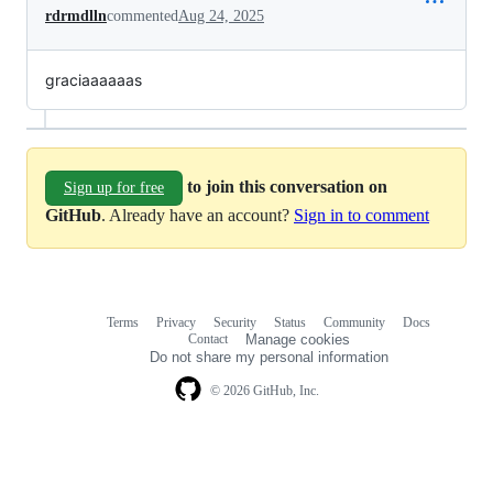
rdrmdlln
commented
Aug 24, 2025
graciaaaaaas
to join this conversation on
Sign up for free
GitHub
. Already have an account?
Sign in to comment
Terms
Privacy
Security
Status
Community
Docs
Footer
Footer
Contact
Manage cookies
navigation
Do not share my personal information
© 2026 GitHub, Inc.