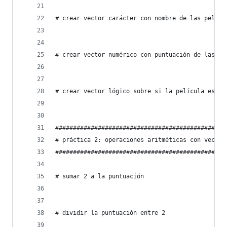
# crear vector carácter con nombre de las pelícu
# crear vector numérico con puntuación de las pe
# crear vector lógico sobre si la película es po
################################################
# práctica 2: operaciones aritméticas con vector
################################################
# sumar 2 a la puntuación
# dividir la puntuación entre 2