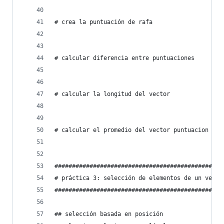
# crea la puntuación de rafa
# calcular diferencia entre puntuaciones
# calcular la longitud del vector
# calcular el promedio del vector puntuacion
################################################
# práctica 3: selección de elementos de un vecto
################################################
## selección basada en posición