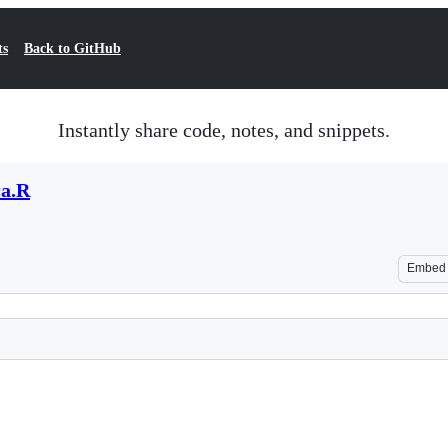
ts
Back to GitHub
Instantly share code, notes, and snippets.
ca.R
Embed