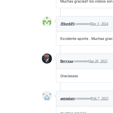
Muchas gracias!! los videos son 
JHord4N
commented
Dec 3, 2024
Excelente aporte . Muchas graci
Bevyxaa
commented
Jan 20, 2025
Graciassss
antoniarr
commented
Feb 7, 2025