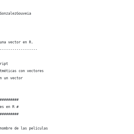
GonzalezGouveia
una vector en R.
------------------
ript
tméticas con vectores
n un vector
#########
es en R #
#########
nombre de las películas