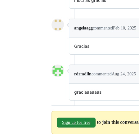
muchas gracias
angelaagg
commented
Feb 10, 2025
Gracias
rdrmdlln
commented
Aug 24, 2025
graciaaaaaas
to join this convers
Sign up for free