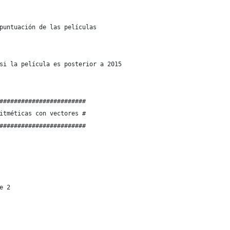
puntuación de las películas
si la película es posterior a 2015
########################
itméticas con vectores #
########################
e 2