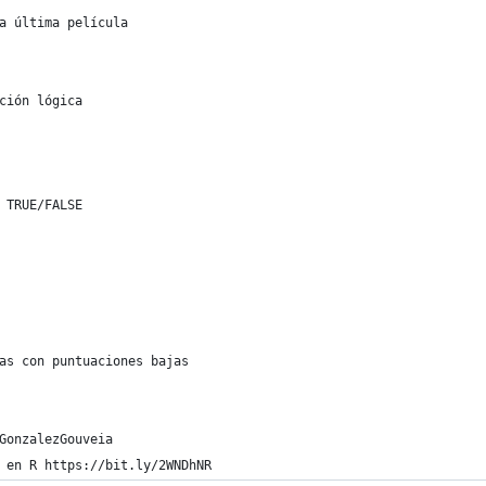
a última película
ción lógica
 TRUE/FALSE
as con puntuaciones bajas
GonzalezGouveia
 en R https://bit.ly/2WNDhNR