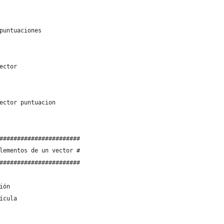
puntuaciones
ector
ector puntuacion
#######################
lementos de un vector #
#######################
ión
ícula