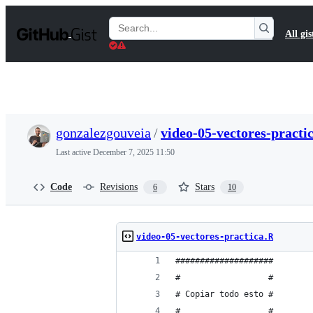
S
k
Search
All gis
i
Gists
p
t
o
c
o
n
t
gonzalezgouveia
/
video-05-vectores-practi
e
n
Last active
December 7, 2025 11:50
t
Code
Revisions
Stars
6
10
video-05-vectores-practica.R
####################
#                  #
# Copiar todo esto #
#                  #