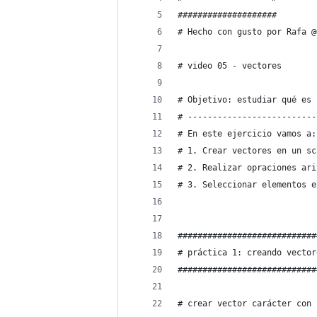
####################
# Hecho con gusto por Rafa @
# video 05 - vectores
# Objetivo: estudiar qué es 
# --------------------------
# En este ejercicio vamos a:
# 1. Crear vectores en un sc
# 2. Realizar opraciones ari
# 3. Seleccionar elementos e
############################
# práctica 1: creando vector
############################
# crear vector carácter con 