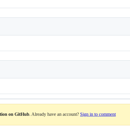
ation on GitHub
. Already have an account?
Sign in to comment