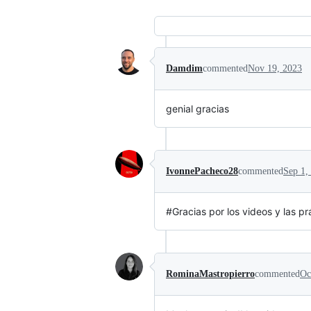
Damdim
commented
Nov 19, 2023
genial gracias
IvonnePacheco28
commented
Sep 1,
#Gracias por los videos y las pr
RominaMastropierro
commented
Oc