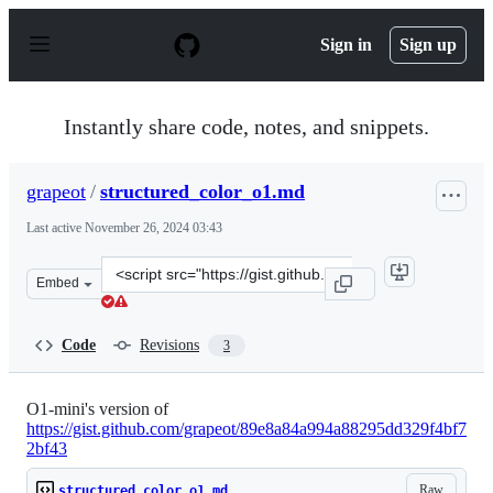
S
k
Sign in
Sign up
i
p
t
o
Instantly share code, notes, and snippets.
c
o
n
grapeot
/
structured_color_o1.md
t
e
Last active
November 26, 2024 03:43
n
t
Clone
Embed
this
repository
at
Code
Revisions
3
&lt;script
src=&quot;https://gist.github.com/grapeot/8c325c45ca03
O1-mini's version of
https://gist.github.com/grapeot/89e8a84a994a88295dd329f4bf7
2bf43
Raw
structured_color_o1.md