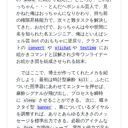
っちゃん・・・とんだヘボシェル芸人で、見
かねた俺はおっちゃんになりかわり、持ち前
の権限昇格能力で、次々と難タスクを解決し
てきた。おかげで、おっちゃんは今や世間に
名を知られた名エンジニア、俺はといえばシ
ェル芸 bot のおもちゃに逆戻り。クラスメー
トの
や
や
にお
convert
ojichat
textimg
絵かきコマンドと誤解され少年ワンライナー
お絵かき団を結成させられる始末。
ではここで、博士が作ってくれたメカを紹
介しよう。最初は時計型麻酔
。ふたに
kill
ついた照準器にあわせてエンターを押せば、
麻酔シグナルが飛び出し、プロセスを瞬時
に
させることができる。 次に、蝶ネ
sleep
クタイ型
。裏についているダイヤル
banner
を調整すれば、ありとあらゆる大きさのメッ
セージを標準出力できる。必殺のアイテムな
ら
力増強シューズ。電気と磁力で足を
fork