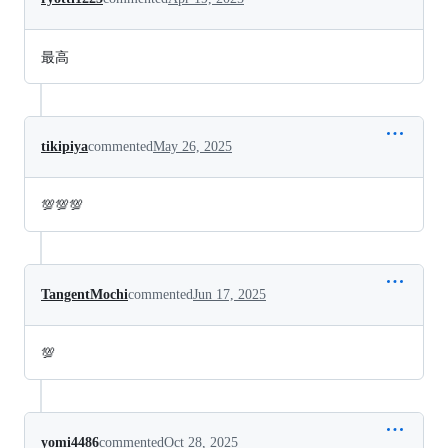
最高
tikipiya
commented
May 26, 2025
💯💯💯
TangentMochi
commented
Jun 17, 2025
💯
yomi4486
commented
Oct 28, 2025