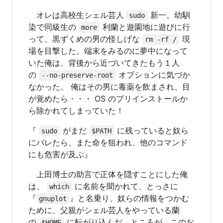
オレは高校生シェル芸人
新一。幼馴
sudo
染で同級生の
利蘭と遊園地に遊びに行
more
って、黒ずくめの男の怪しげな
現
rm -rf /
場を目撃した。端末をみるのに夢中になって
いた俺は、背後から近づいてきたもう１人
の
オプションに気づか
--no-preserve-root
なかった。 俺はその男に毒薬を飲まされ、目
が覚めたら・・・ OS のプリインストールか
ら除かれてしまっていた！
『
がまだ
に残っていると奴ら
sudo
$PATH
にバレたら、また命を狙われ、他のコマンド
にも危害が及ぶ』
上田博士の助言で正体を隠すことにした俺
は、
に名前を聞かれて、とっさに
which
『
』と名乗り、奴らの情報をつかむ
gnuplot
ために、父親がシェル芸人をやっている蘭
の
に転がり込んだ。ところが、このお
$HOME