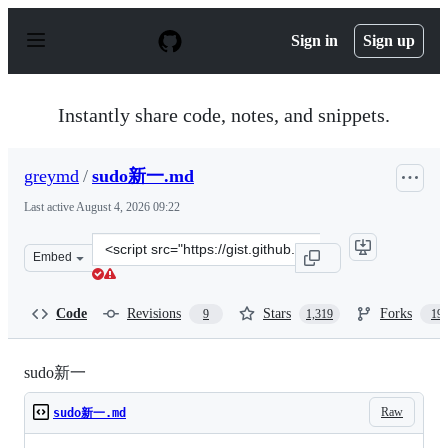
S
k
Sign in
Sign up
i
p
t
o
Instantly share code, notes, and snippets.
c
o
n
greymd
/
sudo新一.md
t
e
Last active
August 4, 2026 09:22
n
t
Clone
Embed
this
repository
at
Code
Revisions
Stars
Forks
9
1,319
19
&lt;script
src=&quot;https://gist.github.com/greymd/7291d1d54587
sudo新一
Raw
sudo新一.md