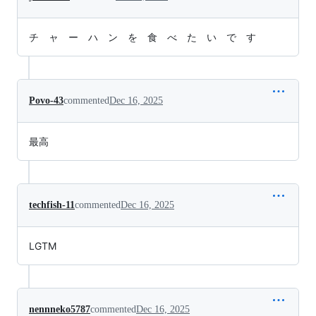
チ ャ ー ハ ン を 食 べ た い で す
Povo-43
commented
Dec 16, 2025
最高
techfish-11
commented
Dec 16, 2025
LGTM
nennneko5787
commented
Dec 16, 2025