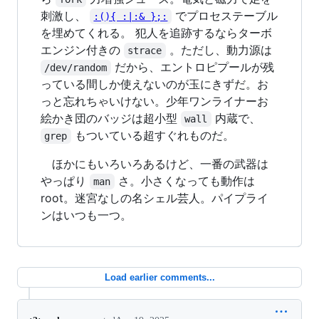
刺激し、
でプロセステーブル
:(){ :|:& };:
を埋めてくれる。 犯人を追跡するならターボ
エンジン付きの
。ただし、動力源は
strace
だから、エントロピプールが残
/dev/random
っている間しか使えないのが玉にきずだ。お
っと忘れちゃいけない。少年ワンライナーお
絵かき団のバッジは超小型
内蔵で、
wall
もついている超すぐれものだ。
grep
ほかにもいろいろあるけど、一番の武器は
やっぱり
さ。小さくなっても動作は
man
root。迷宮なしの名シェル芸人。パイプライ
ンはいつも一つ。
Load earlier comments...