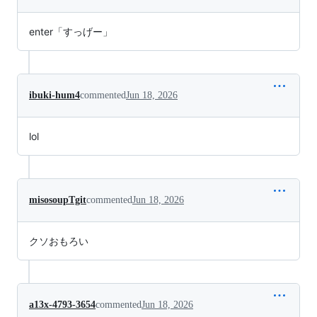
enter「すっげー」
ibuki-hum4
commented
Jun 18, 2026
lol
misosoupTgit
commented
Jun 18, 2026
クソおもろい
a13x-4793-3654
commented
Jun 18, 2026