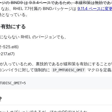
ージの BIND9 は 9.9.4ベースであるため、本緩和策は無
お、RHEL 7.7付属の BINDパッケージは
9.11.4 ベースに
が有効となっている。
策を有効にする
効にならない RHEL のバージョンでも、
2-525.el6)
217.el7)
が入っているため、裏技的であるが緩和策を有効にすることが
コンパイラに対して強制的に
マクロを定義
IP_PMTUDISC_OMIT
?
のソケットオプションであるが、ほかのOSではどうか。