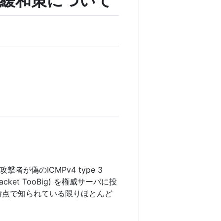
の緩和策について
偽のICMPv4 type 3
v4 Packet TooBig) を権威サーバに投
時点で知られている限りほとんど