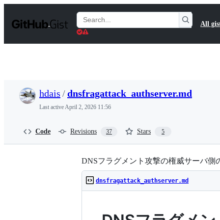
S
k
Search
All gis
i
Gists
p
t
o
c
o
n
t
hdais
/
dnsfragattack_authserver.md
e
n
Last active
April 2, 2026 11:56
t
Code
Revisions
Stars
37
5
DNSフラグメント攻撃の権威サーバ側
dnsfragattack_authserver.md