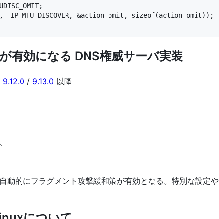
UDISC_OMIT;

,　IP_MTU_DISCOVER, &action_omit, sizeof(action_omit));

が有効になる DNS権威サーバ実装
/
9.12.0
/
9.13.0
以降
、
自動的にフラグメント攻撃緩和策が有効となる。特別な設定や
e Linuxについて