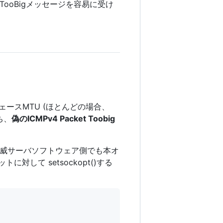
t TooBigメッセージを容易に受け
フェースMTU (ほとんどの場合、
ち、
偽のICMPv4 Packet Toobig
、権威サーバソフトウェア側でも本オ
して setsockopt()する