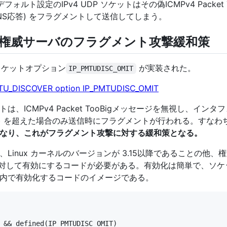
フォルト設定のIPv4 UDP ソケットはその偽ICMPv4 Packe
DNS応答) をフラグメントして送信してしまう。
NS権威サーバのフラグメント攻撃緩和策
新しいソケットオプション
が実装された。
IP_PMTUDISC_OMIT
_MTU_DISCOVER option IP_PMTUDISC_OMIT
ICMPv4 Packet TooBigメッセージを無視し、インタ
00バイト) を超えた場合のみ送信時にフラグメントが行われる。すなわ
なり、これがフラグメント攻撃に対する緩和策となる。
Linux カーネルのバージョンが 3.15以降であることの他
トに対して有効にするコードが必要がある。有効化は簡単で、ソケットに対
内で有効化するコードのイメージである。
 && defined(IP_PMTUDISC_OMIT)
