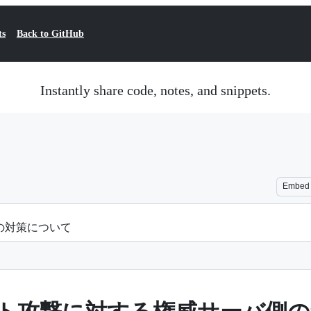
ts
Back to GitHub
Instantly share code, notes, and snippets.
Embed
の対策について